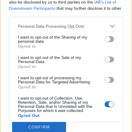
also be disclosed by us to third parties on the
IAB’s List of
Downstream Participants
that may further disclose it to other
third parties.
Personal Data Processing Opt Outs
I want to opt-out of the Sharing of my
personal data.
Opted In
I want to opt-out of the Sale of my
Personal Data.
Lifestyle
Terveys
Opted In
I want to opt-out of processing my
26.12.2022, 13:30
Personal Data for Targeted Advertising.
Opted In
Kiusaako yskä? Kokeile
I want to opt-out of Collection, Use,
Retention, Sale, and/or Sharing of my
sipulisiirappia
Personal Data that Is Unrelated with the
Purposes for which it was collected.
Opted Out
CONFIRM