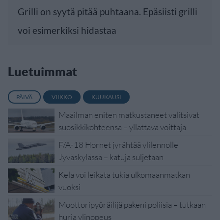
Grilli on syytä pitää puhtaana. Epäsiisti grilli
voi esimerkiksi hidastaa
Luetuimmat
PÄIVÄ
VIIKKO
KUUKAUSI
Maailman eniten matkustaneet valitsivat
suosikkikohteensa – yllättävä voittaja
F/A-18 Hornet jyrähtää ylilennolle
Jyväskylässä – katuja suljetaan
Kela voi leikata tukia ulkomaanmatkan
vuoksi
Moottoripyöräilijä pakeni poliisia – tutkaan
hurja ylinopeus