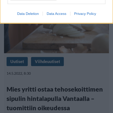
Data Deletion
Data Access
Privacy Policy
Uutiset
Viihdeuutiset
14.5.2022, 8:30
Mies yritti ostaa tehosekoittimen
sipulin hintalapulla Vantaalla –
tuomittiin oikeudessa