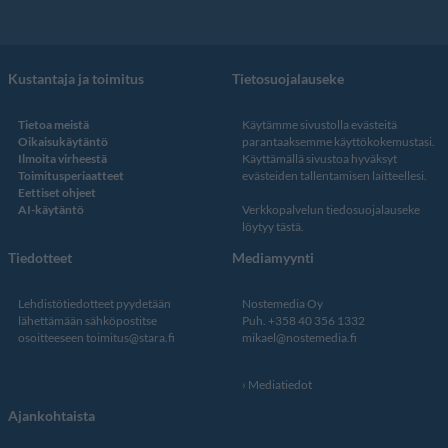
Kustantaja ja toimitus
Tietosuojalauseke
Tietoa meistä
Käytämme sivustolla evästeitä
Oikaisukäytäntö
parantaaksemme käyttökokemustasi.
Ilmoita virheestä
Käyttämällä sivustoa hyväksyt
Toimitusperiaatteet
evästeiden tallentamisen laitteellesi.
Eettiset ohjeet
AI-käytäntö
Verkkopalvelun
tiedosuojalauseke
löytyy tästä
.
Tiedotteet
Mediamyynti
Lehdistötiedotteet pyydetään
Nostemedia Oy
lähettämään sähköpostitse
Puh. +358 40 356 1332
osoitteeseen
toimitus@stara.fi
mikael@nostemedia.fi
Mediatiedot
Ajankohtaista