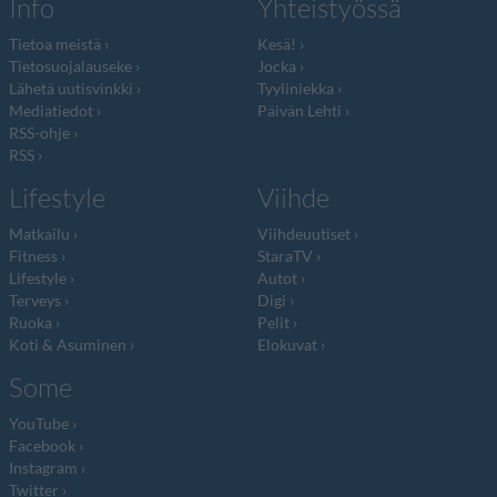
Info
Yhteistyössä
Tietoa meistä
Kesä!
Tietosuojalauseke
Jocka
Lähetä uutisvinkki
Tyyliniekka
Mediatiedot
Päivän Lehti
RSS-ohje
RSS
Lifestyle
Viihde
Matkailu
Viihdeuutiset
Fitness
StaraTV
Lifestyle
Autot
Terveys
Digi
Ruoka
Pelit
Koti & Asuminen
Elokuvat
Some
YouTube
Facebook
Instagram
Twitter