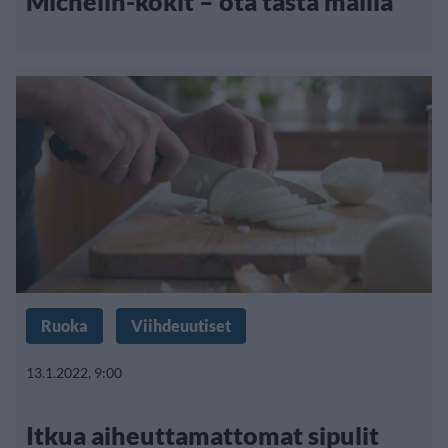
Michelin-kokit – ota tästä mallia
Ruoka
Viihdeuutiset
13.1.2022, 9:00
Itkua aiheuttamattomat sipulit