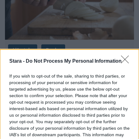
Lifestyle
Ruoka
Stara -
Do Not Process My Personal Information
24.1.2023, 23:55
If you wish to opt-out of the sale, sharing to third parties, or
Nyt vietetään valtakunnallista
processing of your personal or sensitive information for
targeted advertising by us, please use the below opt-out
sipuliviikkoa – ekologista ja
section to confirm your selection. Please note that after your
opt-out request is processed you may continue seeing
terveyttä edistävää lähiruokaa
interest-based ads based on personal information utilized by
us or personal information disclosed to third parties prior to
your opt-out. You may separately opt-out of the further
disclosure of your personal information by third parties on the
IAB’s list of downstream participants. This information may