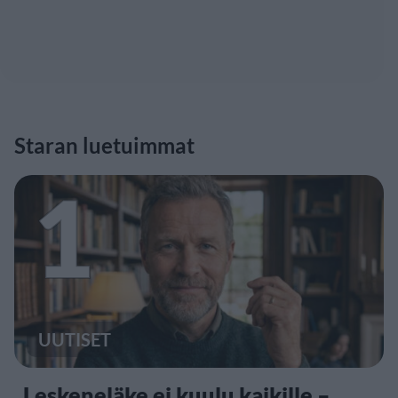
Staran luetuimmat
1
UUTISET
Leskeneläke ei kuulu kaikille –