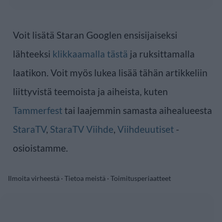
Voit lisätä Staran Googlen ensisijaiseksi
lähteeksi
klikkaamalla tästä
ja ruksittamalla
laatikon. Voit myös lukea lisää tähän artikkeliin
liittyvistä teemoista ja aiheista, kuten
Tammerfest
tai laajemmin samasta aihealueesta
StaraTV
,
StaraTV Viihde
,
Viihdeuutiset
-
osioistamme.
Ilmoita virheestä
·
Tietoa meistä
·
Toimitusperiaatteet