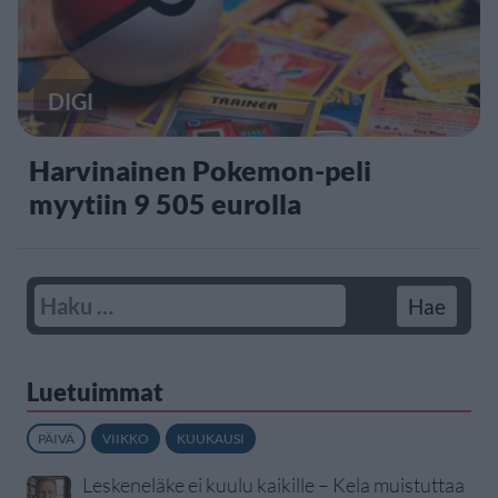
DIGI
Harvinainen Pokemon-peli
myytiin 9 505 eurolla
Luetuimmat
PÄIVÄ
VIIKKO
KUUKAUSI
Leskeneläke ei kuulu kaikille – Kela muistuttaa