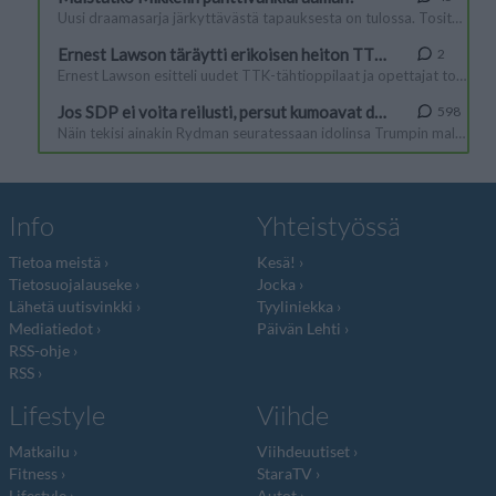
Info
Yhteistyössä
Tietoa meistä
Kesä!
Tietosuojalauseke
Jocka
Lähetä uutisvinkki
Tyyliniekka
Mediatiedot
Päivän Lehti
RSS-ohje
RSS
Lifestyle
Viihde
Matkailu
Viihdeuutiset
Fitness
StaraTV
Lifestyle
Autot