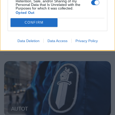
Retention, Sale, and/or Sharing of my
Personal Data that Is Unrelated with the
Purposes for which it was collected.
VIIHDEUUTISET
Opted Out
CONFIRM
Suolikaasun tuoksu levisi Spider-
Man -näytöksessä – yleisö poistui
Data Deletion
Data Access
Privacy Policy
paikalta
AUTOT