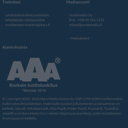
Tiedotteet
Mediamyynti
Lehdistötiedotteet pyydetään
Nostemedia Oy
lähettämään sähköpostitse
Puh. +358 40 356 1332
osoitteeseen
toimitus@stara.fi
mikael@nostemedia.fi
Mediatiedot
Ajankohtaista
© Copyright 2003 - 2026 Stara Media Online Oy. ISSN 1795-8180 (verkkomedia).
Kaikki oikeudet pidätetään. Materiaalin luvaton julkaiseminen ja lainaaminen on
kielletty. Stara®, Viihdetaivas®, Miss Pop®, Mister Pop®, Popstar®, Tuubi® ja
Jetset® ovat Stara Media Oy:n rekisteröityjä tavaramerkkejä, joiden käyttäminen
ilman lupaa on kielletty.