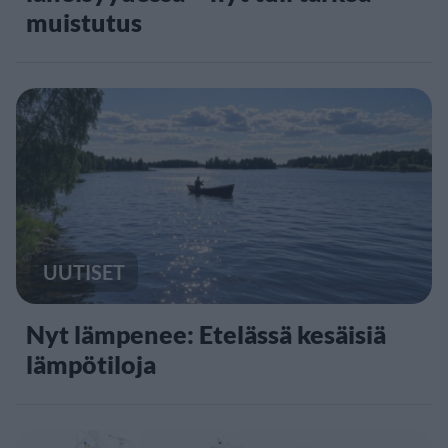
muistutus
UUTISET
Nyt lämpenee: Etelässä kesäisiä
lämpötiloja