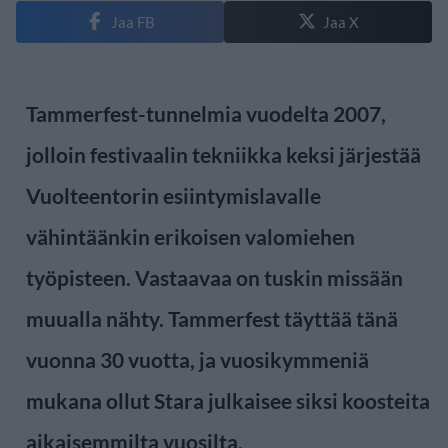
Jaa FB
Jaa X
Tammerfest-tunnelmia vuodelta 2007,
jolloin festivaalin tekniikka keksi järjestää
Vuolteentorin esiintymislavalle
vähintäänkin erikoisen valomiehen
työpisteen. Vastaavaa on tuskin missään
muualla nähty. Tammerfest täyttää tänä
vuonna 30 vuotta, ja vuosikymmeniä
mukana ollut Stara julkaisee siksi koosteita
aikaisemmilta vuosilta.