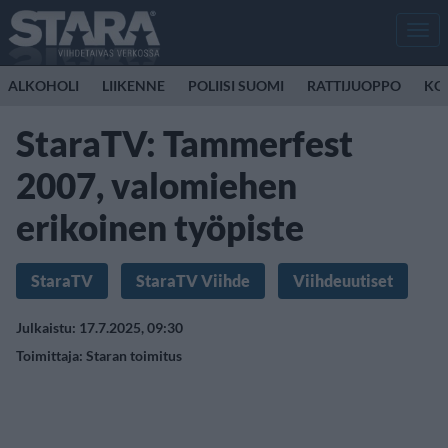
Men
ALKOHOLI
LIIKENNE
POLIISI SUOMI
RATTIJUOPPO
KO
StaraTV: Tammerfest
2007, valomiehen
erikoinen työpiste
StaraTV
StaraTV Viihde
Viihdeuutiset
Julkaistu: 17.7.2025, 09:30
Toimittaja:
Staran toimitus