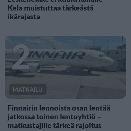
Kela muistuttaa tärkeästä
ikärajasta
2
MATKAILU
Finnairin lennoista osan lentää
jatkossa toinen lentoyhtiö –
matkustajille tärkeä rajoitus