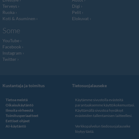
Terveys
Digi
Ruoka
Pelit
Koti & Asuminen
Elokuvat
Some
YouTube
Facebook
Instagram
Twitter
Kustantaja ja toimitus
Tietosuojalauseke
Tietoa meistä
Käytämme sivustolla evästeitä
Oikaisukäytäntö
parantaaksemme käyttökokemustasi.
Ilmoita virheestä
Käyttämällä sivustoa hyväksyt
Toimitusperiaatteet
evästeiden tallentamisen laitteellesi.
Eettiset ohjeet
AI-käytäntö
Verkkopalvelun
tiedosuojalauseke
löytyy tästä
.