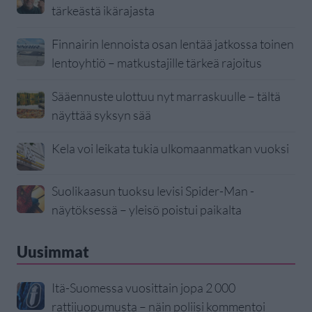
tärkeästä ikärajasta
Finnairin lennoista osan lentää jatkossa toinen
lentoyhtiö – matkustajille tärkeä rajoitus
Sääennuste ulottuu nyt marraskuulle – tältä
näyttää syksyn sää
Kela voi leikata tukia ulkomaanmatkan vuoksi
Suolikaasun tuoksu levisi Spider-Man -
näytöksessä – yleisö poistui paikalta
Uusimmat
Itä-Suomessa vuosittain jopa 2 000
rattijuopumusta – näin poliisi kommentoi