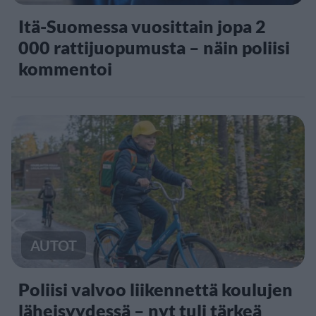
Itä-Suomessa vuosittain jopa 2
000 rattijuopumusta – näin poliisi
kommentoi
AUTOT
Poliisi valvoo liikennettä koulujen
läheisyydessä – nyt tuli tärkeä