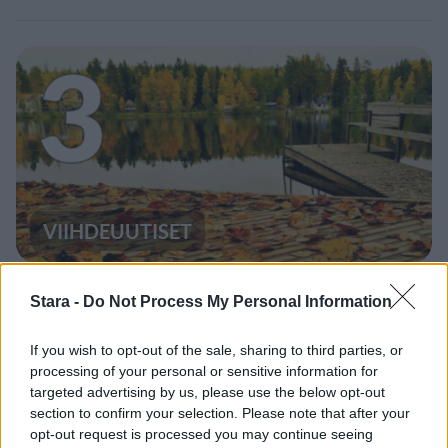
3
VIIHDEUUTISET
Sääennuste ulottuu nyt
Stara -
Do Not Process My Personal Information
marraskuulle – tältä näyttää
syksyn sää
If you wish to opt-out of the sale, sharing to third parties, or
processing of your personal or sensitive information for
targeted advertising by us, please use the below opt-out
section to confirm your selection. Please note that after your
opt-out request is processed you may continue seeing