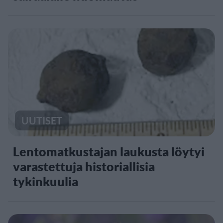
UUTISET
Lentomatkustajan laukusta löytyi
varastettuja historiallisia
tykinkuulia