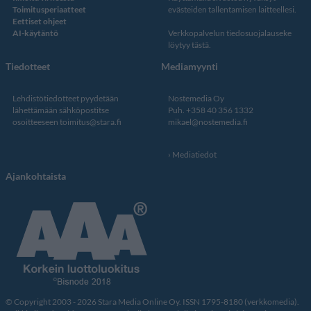
Toimitusperiaatteet
evästeiden tallentamisen laitteellesi.
Eettiset ohjeet
AI-käytäntö
Verkkopalvelun
tiedosuojalauseke
löytyy tästä
.
Tiedotteet
Mediamyynti
Lehdistötiedotteet pyydetään
Nostemedia Oy
lähettämään sähköpostitse
Puh. +358 40 356 1332
osoitteeseen
toimitus@stara.fi
mikael@nostemedia.fi
Mediatiedot
Ajankohtaista
© Copyright 2003 - 2026 Stara Media Online Oy. ISSN 1795-8180 (verkkomedia).