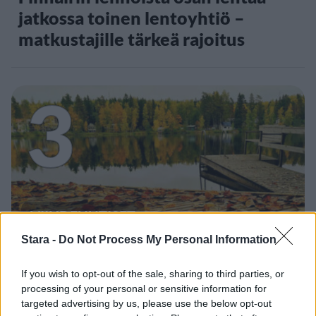
jatkossa toinen lentoyhtiö –
matkustajille tärkeä rajoitus
3
VIIHDEUUTISET
Stara -
Do Not Process My Personal Information
Sääennuste ulottuu nyt
If you wish to opt-out of the sale, sharing to third parties, or
marraskuulle – tältä näyttää
processing of your personal or sensitive information for
syksyn sää
targeted advertising by us, please use the below opt-out