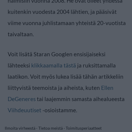
naimisiin vuonna 2008. He ovat olleet yhdessä
kuitenkin vuodesta 2004 lähtien, ja pääsivät
viime vuonna juhlistamaan yhteistä 20-vuotista
taivaltaan.
Voit lisätä Staran Googlen ensisijaiseksi
lähteeksi
klikkaamalla tästä
ja ruksittamalla
laatikon. Voit myös lukea lisää tähän artikkeliin
liittyvistä teemoista ja aiheista, kuten
Ellen
DeGeneres
tai laajemmin samasta aihealueesta
Viihdeuutiset
-osioistamme.
Ilmoita virheestä
·
Tietoa meistä
·
Toimitusperiaatteet