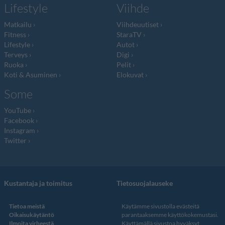
Lifestyle
Viihde
Matkailu
Viihdeuutiset
Fitness
StaraTV
Lifestyle
Autot
Terveys
Digi
Ruoka
Pelit
Koti & Asuminen
Elokuvat
Some
YouTube
Facebook
Instagram
Twitter
Kustantaja ja toimitus
Tietosuojalauseke
Tietoa meistä
Käytämme sivustolla evästeitä
Oikaisukäytäntö
parantaaksemme käyttökokemustasi.
Ilmoita virheestä
Käyttämällä sivustoa hyväksyt