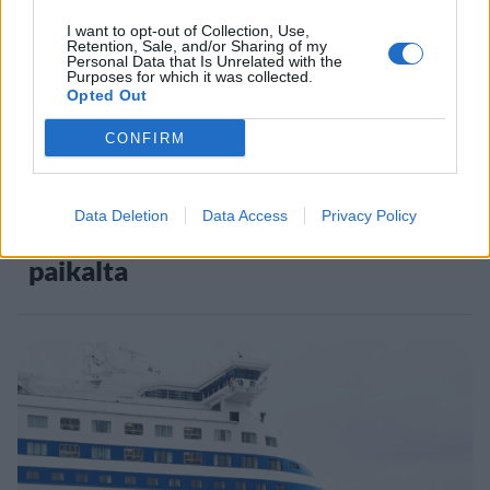
5
I want to opt-out of Collection, Use,
Retention, Sale, and/or Sharing of my
Personal Data that Is Unrelated with the
Purposes for which it was collected.
Opted Out
VIIHDEUUTISET
CONFIRM
Suolikaasun tuoksu levisi Spider-
Data Deletion
Data Access
Privacy Policy
Man -näytöksessä – yleisö poistui
paikalta