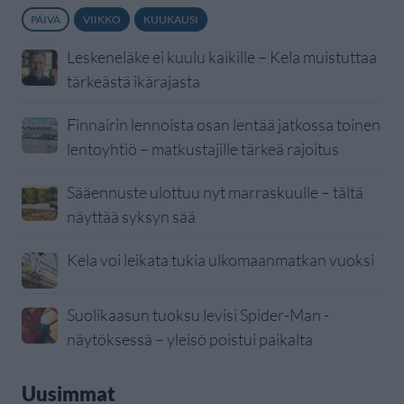
PÄIVÄ
VIIKKO
KUUKAUSI
Leskeneläke ei kuulu kaikille – Kela muistuttaa
tärkeästä ikärajasta
Finnairin lennoista osan lentää jatkossa toinen
lentoyhtiö – matkustajille tärkeä rajoitus
Sääennuste ulottuu nyt marraskuulle – tältä
näyttää syksyn sää
Kela voi leikata tukia ulkomaanmatkan vuoksi
Suolikaasun tuoksu levisi Spider-Man -
näytöksessä – yleisö poistui paikalta
Uusimmat