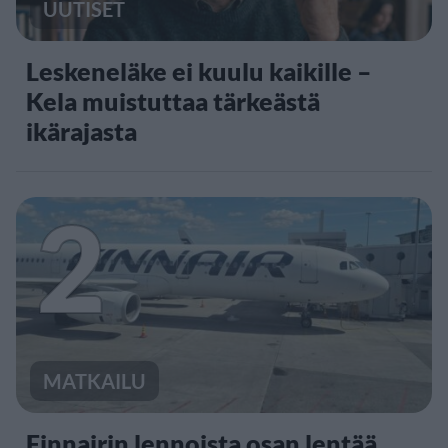
UUTISET
Leskeneläke ei kuulu kaikille –
Kela muistuttaa tärkeästä
ikärajasta
2
MATKAILU
Finnairin lennoista osan lentää