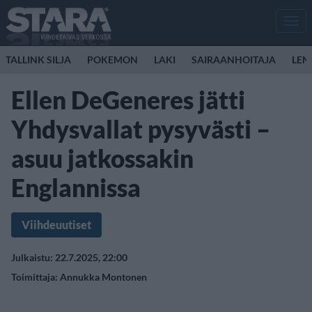
Men
TALLINK SILJA
POKEMON
LAKI
SAIRAANHOITAJA
LEN
Ellen DeGeneres jätti
Yhdysvallat pysyvästi –
asuu jatkossakin
Englannissa
Viihdeuutiset
Julkaistu: 22.7.2025, 22:00
Toimittaja:
Annukka Montonen