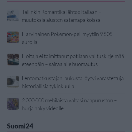
Tallinkin Romantika lähtee Italiaan –
muutoksia alusten satamapaikoissa
Harvinainen Pokemon-peli myytiin 9 505
eurolla
Hoitaja ei toimittanut potilaan valituskirjelmää
eteenpäin – sairaalalle huomautus
Lentomatkustajan laukusta löytyi varastettuja
historiallisia tykinkuulia
2 000 000 mehiläistä valtasi naapuruston –
hurja näky videolle
Suomi24