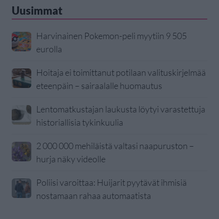
Uusimmat
Harvinainen Pokemon-peli myytiin 9 505
eurolla
Hoitaja ei toimittanut potilaan valituskirjelmää
eteenpäin – sairaalalle huomautus
Lentomatkustajan laukusta löytyi varastettuja
historiallisia tykinkuulia
2 000 000 mehiläistä valtasi naapuruston –
hurja näky videolle
Poliisi varoittaa: Huijarit pyytävät ihmisiä
nostamaan rahaa automaatista