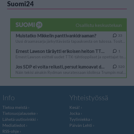
Suomi24
Info
Yhteistyössä
Tietoa meistä
Kesä!
Tietosuojalauseke
Jocka
Lähetä uutisvinkki
Tyyliniekka
Mediatiedot
Päivän Lehti
RSS-ohje