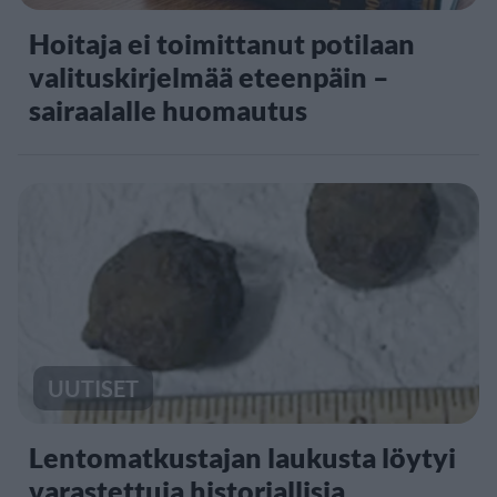
Hoitaja ei toimittanut potilaan
valituskirjelmää eteenpäin –
sairaalalle huomautus
UUTISET
Lentomatkustajan laukusta löytyi
varastettuja historiallisia