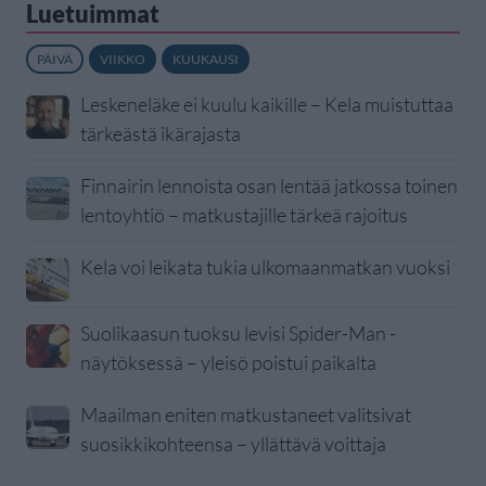
Luetuimmat
PÄIVÄ
VIIKKO
KUUKAUSI
Leskeneläke ei kuulu kaikille – Kela muistuttaa
tärkeästä ikärajasta
Finnairin lennoista osan lentää jatkossa toinen
lentoyhtiö – matkustajille tärkeä rajoitus
Kela voi leikata tukia ulkomaanmatkan vuoksi
Suolikaasun tuoksu levisi Spider-Man -
näytöksessä – yleisö poistui paikalta
Maailman eniten matkustaneet valitsivat
suosikkikohteensa – yllättävä voittaja