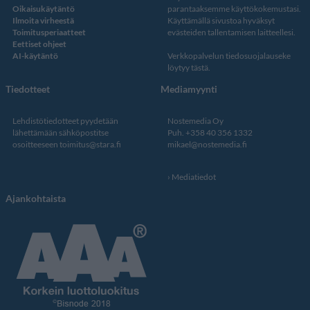
Oikaisukäytäntö
parantaaksemme käyttökokemustasi.
Ilmoita virheestä
Käyttämällä sivustoa hyväksyt
Toimitusperiaatteet
evästeiden tallentamisen laitteellesi.
Eettiset ohjeet
AI-käytäntö
Verkkopalvelun
tiedosuojalauseke
löytyy tästä
.
Tiedotteet
Mediamyynti
Lehdistötiedotteet pyydetään
Nostemedia Oy
lähettämään sähköpostitse
Puh. +358 40 356 1332
osoitteeseen
toimitus@stara.fi
mikael@nostemedia.fi
Mediatiedot
Ajankohtaista