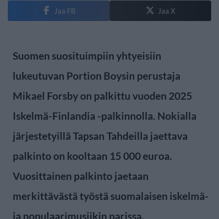
Jaa FB
Jaa X
Suomen suosituimpiin yhtyeisiin
lukeutuvan Portion Boysin perustaja
Mikael Forsby on palkittu vuoden 2025
Iskelmä-Finlandia -palkinnolla. Nokialla
järjestetyillä Tapsan Tahdeilla jaettava
palkinto on kooltaan 15 000 euroa.
Vuosittainen palkinto jaetaan
merkittävästä työstä suomalaisen iskelmä-
ja populaarimusiikin parissa.