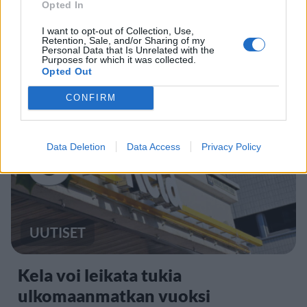
Opted In
Finnairin lennoista osan lentää
I want to opt-out of Collection, Use,
jatkossa toinen lentoyhtiö –
Retention, Sale, and/or Sharing of my
Personal Data that Is Unrelated with the
matkustajille tärkeä rajoitus
Purposes for which it was collected.
Opted Out
CONFIRM
3
Data Deletion
Data Access
Privacy Policy
UUTISET
Kela voi leikata tukia
ulkomaanmatkan vuoksi