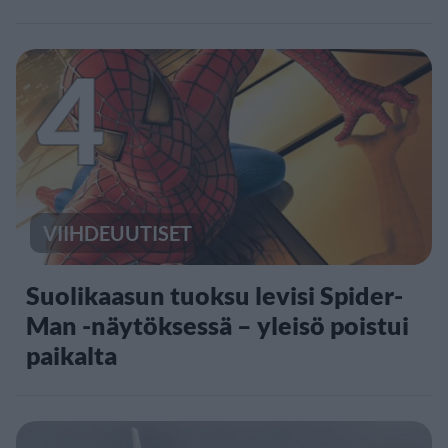
4
VIIHDEUUTISET
Suolikaasun tuoksu levisi Spider-
Man -näytöksessä – yleisö poistui
paikalta