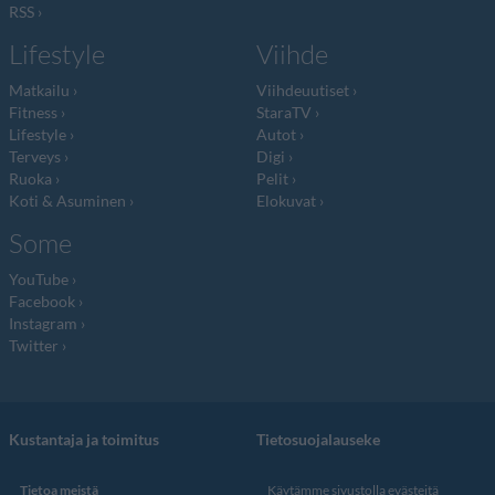
RSS
Lifestyle
Viihde
Matkailu
Viihdeuutiset
Fitness
StaraTV
Lifestyle
Autot
Terveys
Digi
Ruoka
Pelit
Koti & Asuminen
Elokuvat
Some
YouTube
Facebook
Instagram
Twitter
Kustantaja ja toimitus
Tietosuojalauseke
Tietoa meistä
Käytämme sivustolla evästeitä