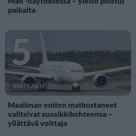
Man -näytöksessä – yleisö poistui
paikalta
5
MATKAILU
Maailman eniten matkustaneet
valitsivat suosikkikohteensa –
yllättävä voittaja