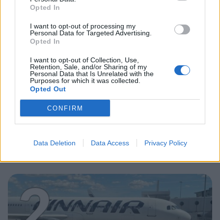
1
Opted In
I want to opt-out of processing my
Personal Data for Targeted Advertising.
Opted In
I want to opt-out of Collection, Use,
Retention, Sale, and/or Sharing of my
Personal Data that Is Unrelated with the
UUTISET
Purposes for which it was collected.
Opted Out
CONFIRM
Leskeneläke ei kuulu kaikille –
Kela muistuttaa tärkeästä
ikärajasta
Data Deletion
Data Access
Privacy Policy
2