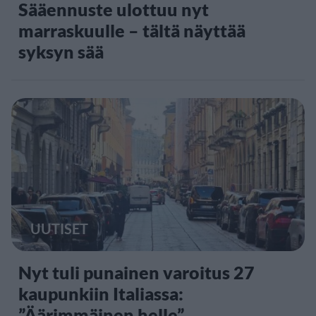
Sääennuste ulottuu nyt
marraskuulle – tältä näyttää
syksyn sää
UUTISET
Nyt tuli punainen varoitus 27
kaupunkiin Italiassa:
”Äärimmäinen helle”