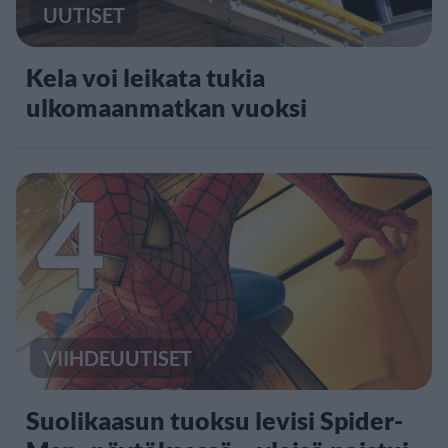
UUTISET
Kela voi leikata tukia
ulkomaanmatkan vuoksi
4
VIIHDEUUTISET
Suolikaasun tuoksu levisi Spider-