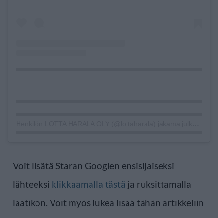
Henkilön LOTTA HARALA OLY (@lottaharala) jakama julkaisu
Voit lisätä Staran Googlen ensisijaiseksi
lähteeksi
klikkaamalla tästä
ja ruksittamalla
laatikon. Voit myös lukea lisää tähän artikkeliin