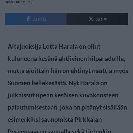
Kuva: Lotta Harala
Jaa FB
Jaa X
Aitajuoksija Lotta Harala on ollut
kuluneena kesänä aktiivinen kilparadoilla,
mutta ajoittain hän on ehtinyt nauttia myös
Suomen hellekesästä. Nyt Harala on
julkaissut upean kesäisen kuvakoosteen
palautumisestaan, joka on pitänyt sisällään
esimerkiksi saunomista Pirkkalan
Pereensaaren saunalla sekä tietenkin