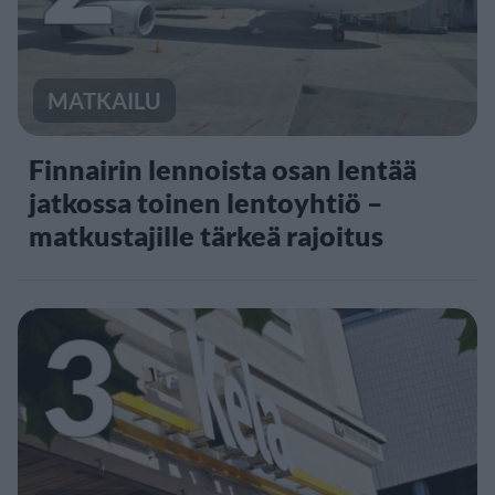
MATKAILU
Finnairin lennoista osan lentää
jatkossa toinen lentoyhtiö –
matkustajille tärkeä rajoitus
3