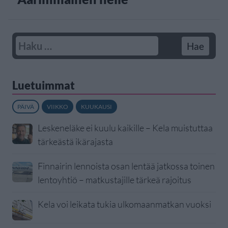
Luetuimmat
PÄIVÄ
VIIKKO
KUUKAUSI
Leskeneläke ei kuulu kaikille – Kela muistuttaa
tärkeästä ikärajasta
Finnairin lennoista osan lentää jatkossa toinen
lentoyhtiö – matkustajille tärkeä rajoitus
Kela voi leikata tukia ulkomaanmatkan vuoksi