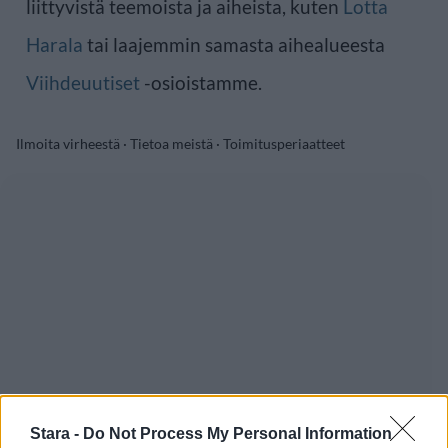
liittyvistä teemoista ja aiheista, kuten
Lotta
Harala
tai laajemmin samasta aihealueesta
Viihdeuutiset
-osioistamme.
Ilmoita virheestä
·
Tietoa meistä
·
Toimitusperiaatteet
Stara -
Do Not Process My Personal Information