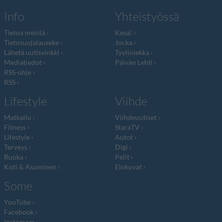
Info
Yhteistyössä
Tietoa meistä
Kesä!
Tietosuojalauseke
Jocka
Lähetä uutisvinkki
Tyyliniekka
Mediatiedot
Päivän Lehti
RSS-ohje
RSS
Lifestyle
Viihde
Matkailu
Viihdeuutiset
Fitness
StaraTV
Lifestyle
Autot
Terveys
Digi
Ruoka
Pelit
Koti & Asuminen
Elokuvat
Some
YouTube
Facebook
Instagram