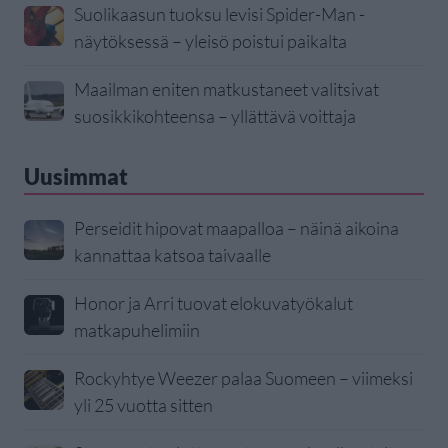
Suolikaasun tuoksu levisi Spider-Man -
näytöksessä – yleisö poistui paikalta
Maailman eniten matkustaneet valitsivat
suosikkikohteensa – yllättävä voittaja
Uusimmat
Perseidit hipovat maapalloa – näinä aikoina
kannattaa katsoa taivaalle
Honor ja Arri tuovat elokuvatyökalut
matkapuhelimiin
Rockyhtye Weezer palaa Suomeen – viimeksi
yli 25 vuotta sitten