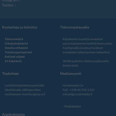
Twitter
Kustantaja ja toimitus
Tietosuojalauseke
Tietoa meistä
Käytämme sivustolla evästeitä
Oikaisukäytäntö
parantaaksemme käyttökokemustasi.
Ilmoita virheestä
Käyttämällä sivustoa hyväksyt
Toimitusperiaatteet
evästeiden tallentamisen laitteellesi.
Eettiset ohjeet
AI-käytäntö
Verkkopalvelun
tiedosuojalauseke
löytyy tästä
.
Tiedotteet
Mediamyynti
Lehdistötiedotteet pyydetään
Nostemedia Oy
lähettämään sähköpostitse
Puh. +358 40 356 1332
osoitteeseen
toimitus@stara.fi
mikael@nostemedia.fi
Mediatiedot
Ajankohtaista