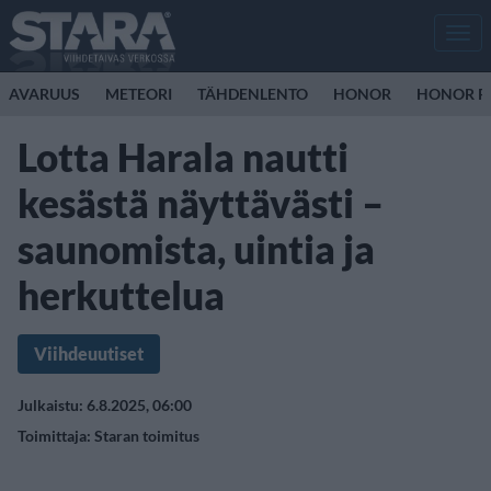
Men
AVARUUS
METEORI
TÄHDENLENTO
HONOR
HONOR R
Lotta Harala nautti
kesästä näyttävästi –
saunomista, uintia ja
herkuttelua
Viihdeuutiset
Julkaistu: 6.8.2025, 06:00
Toimittaja:
Staran toimitus