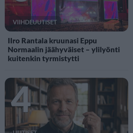
VIIHDEUUTISET
IIro Rantala kruunasi Eppu
Normaalin jäähyväiset – ylilyönti
kuitenkin tyrmistytti
4
UUTISET