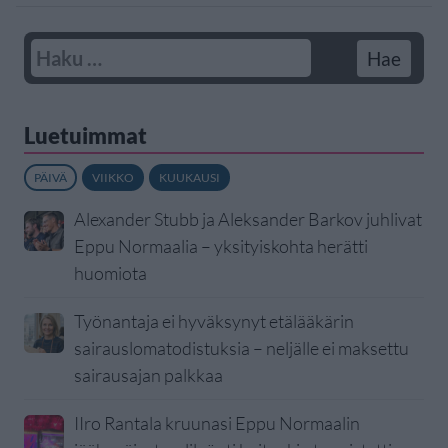
Luetuimmat
PÄIVÄ
VIIKKO
KUUKAUSI
Alexander Stubb ja Aleksander Barkov juhlivat
Eppu Normaalia – yksityiskohta herätti
huomiota
Työnantaja ei hyväksynyt etälääkärin
sairauslomatodistuksia – neljälle ei maksettu
sairausajan palkkaa
IIro Rantala kruunasi Eppu Normaalin