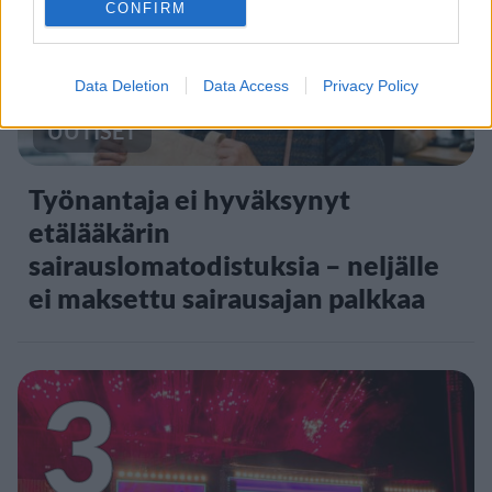
2
CONFIRM
Data Deletion
Data Access
Privacy Policy
UUTISET
Työnantaja ei hyväksynyt
etälääkärin
sairauslomatodistuksia – neljälle
ei maksettu sairausajan palkkaa
3