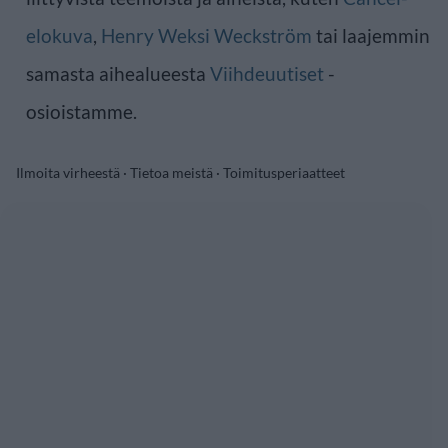
elokuva
,
Henry Weksi Weckström
tai laajemmin
samasta aihealueesta
Viihdeuutiset
-
osioistamme.
Ilmoita virheestä
·
Tietoa meistä
·
Toimitusperiaatteet