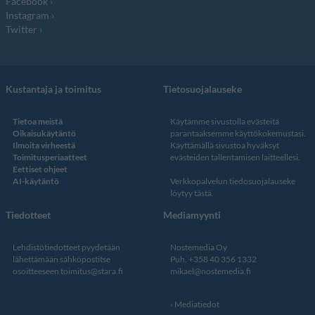
Facebook
Instagram
Twitter
Kustantaja ja toimitus
Tietosuojalauseke
Tietoa meistä
Käytämme sivustolla evästeitä
Oikaisukäytäntö
parantaaksemme käyttökokemustasi.
Ilmoita virheestä
Käyttämällä sivustoa hyväksyt
Toimitusperiaatteet
evästeiden tallentamisen laitteellesi.
Eettiset ohjeet
AI-käytäntö
Verkkopalvelun
tiedosuojalauseke
löytyy tästä
.
Tiedotteet
Mediamyynti
Lehdistötiedotteet pyydetään
Nostemedia Oy
lähettämään sähköpostitse
Puh. +358 40 356 1332
osoitteeseen
toimitus@stara.fi
mikael@nostemedia.fi
Mediatiedot