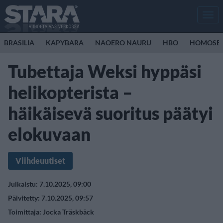
Men
BRASILIA
KAPYBARA
NAOERO NAURU
HBO
HOMOSEK
Tubettaja Weksi hyppäsi
helikopterista –
häikäisevä suoritus päätyi
elokuvaan
Viihdeuutiset
Julkaistu: 7.10.2025, 09:00
Päivitetty: 7.10.2025, 09:57
Toimittaja:
Jocka Träskbäck