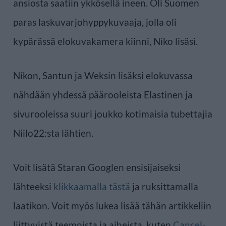
ansiosta saatiin ykkösellä ineen. Oli Suomen
paras laskuvarjohyppykuvaaja, jolla oli
kypärässä elokuvakamera kiinni, Niko lisäsi.
Nikon, Santun ja Weksin lisäksi elokuvassa
nähdään yhdessä päärooleista Elastinen ja
sivurooleissa suuri joukko kotimaisia tubettajia
Niilo22:sta lähtien.
Voit lisätä Staran Googlen ensisijaiseksi
lähteeksi
klikkaamalla tästä
ja ruksittamalla
laatikon. Voit myös lukea lisää tähän artikkeliin
liittyvistä teemoista ja aiheista, kuten
Cancel-