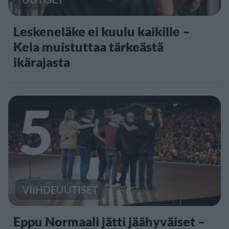
Leskeneläke ei kuulu kaikille –
Kela muistuttaa tärkeästä
ikärajasta
5
VIIHDEUUTISET
Eppu Normaali jätti jäähyväiset –