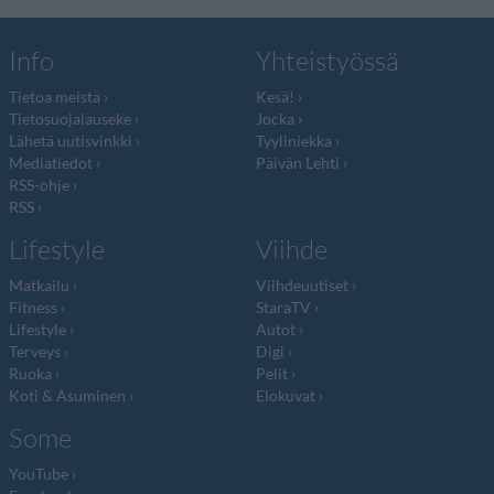
Info
Yhteistyössä
Tietoa meistä
Kesä!
Tietosuojalauseke
Jocka
Lähetä uutisvinkki
Tyyliniekka
Mediatiedot
Päivän Lehti
RSS-ohje
RSS
Lifestyle
Viihde
Matkailu
Viihdeuutiset
Fitness
StaraTV
Lifestyle
Autot
Terveys
Digi
Ruoka
Pelit
Koti & Asuminen
Elokuvat
Some
YouTube