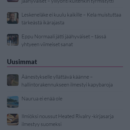
jäähyväiset – ylilyönti kuitenkin tyrmistytti
Leskeneläke ei kuulu kaikille – Kela muistuttaa
tärkeästä ikärajasta
Eppu Normaali jätti jäähyväiset – tässä
yhtyeen viimeiset sanat
Uusimmat
Äänestykselle yllättävä käänne –
hallintorakennukseen ilmestyi kapybaroja
Naurua ei enää ole
Ilmiöksi noussut Heated Rivalry -kirjasarja
ilmestyy suomeksi