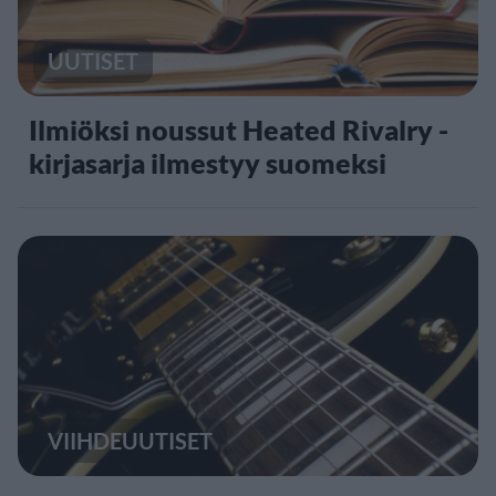
UUTISET
Ilmiöksi noussut Heated Rivalry -
kirjasarja ilmestyy suomeksi
VIIHDEUUTISET