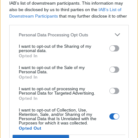
IAB’s list of downstream participants. This information may
1
also be disclosed by us to third parties on the
IAB’s List of
Downstream Participants
that may further disclose it to other
third parties.
Personal Data Processing Opt Outs
I want to opt-out of the Sharing of my
personal data.
Opted In
VIIHDEUUTISET
I want to opt-out of the Sale of my
Personal Data.
Alexander Stubb ja Aleksander
Opted In
Barkov juhlivat Eppu Normaalia –
I want to opt-out of processing my
Personal Data for Targeted Advertising.
yksityiskohta herätti huomiota
Opted In
I want to opt-out of Collection, Use,
Retention, Sale, and/or Sharing of my
Personal Data that Is Unrelated with the
Purposes for which it was collected.
Opted Out