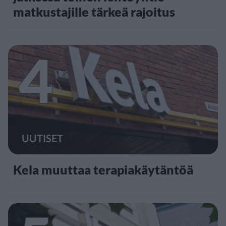
matkustajille tärkeä rajoitus
4
UUTISET
Kela muuttaa terapiakäytäntöä