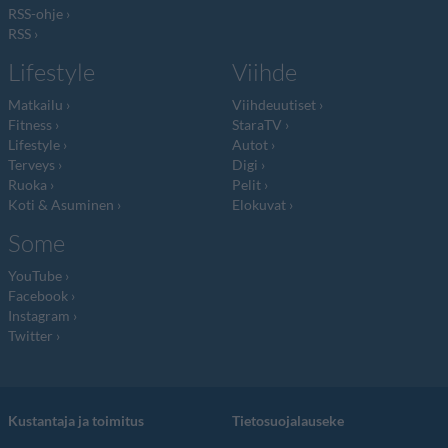
RSS-ohje
RSS
Lifestyle
Viihde
Matkailu
Viihdeuutiset
Fitness
StaraTV
Lifestyle
Autot
Terveys
Digi
Ruoka
Pelit
Koti & Asuminen
Elokuvat
Some
YouTube
Facebook
Instagram
Twitter
Kustantaja ja toimitus
Tietosuojalauseke