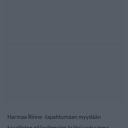
Harmaa Rinne -tapahtumaan myydään
tavallisten pääsylippujen lisäksi uutuutena