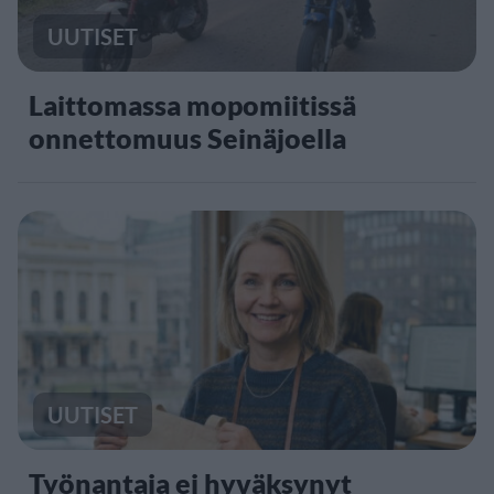
UUTISET
Laittomassa mopomiitissä
onnettomuus Seinäjoella
UUTISET
Työnantaja ei hyväksynyt