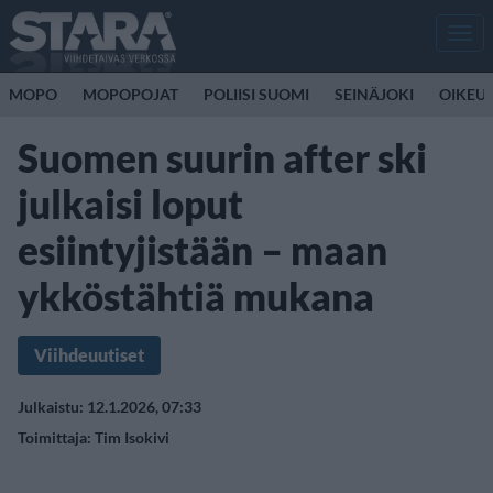
Men
MOPO
MOPOPOJAT
POLIISI SUOMI
SEINÄJOKI
OIKEU
Suomen suurin after ski
julkaisi loput
esiintyjistään – maan
ykköstähtiä mukana
Viihdeuutiset
Julkaistu: 12.1.2026, 07:33
Toimittaja:
Tim Isokivi