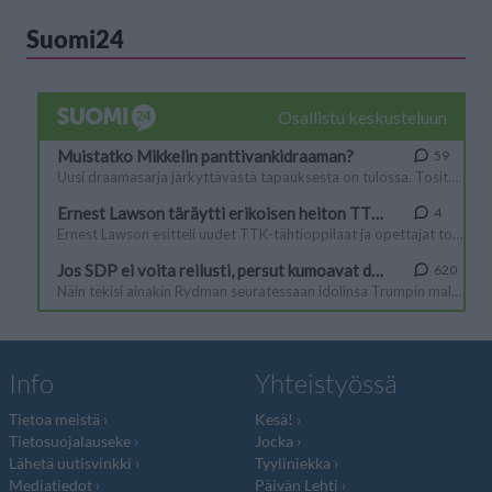
Suomi24
Info
Yhteistyössä
Tietoa meistä
Kesä!
Tietosuojalauseke
Jocka
Lähetä uutisvinkki
Tyyliniekka
Mediatiedot
Päivän Lehti