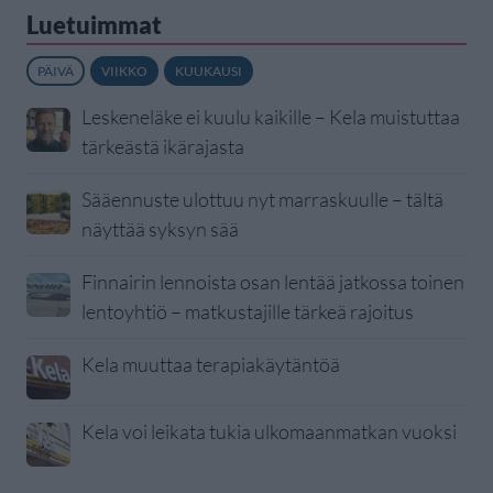
Luetuimmat
PÄIVÄ
VIIKKO
KUUKAUSI
Leskeneläke ei kuulu kaikille – Kela muistuttaa
tärkeästä ikärajasta
Sääennuste ulottuu nyt marraskuulle – tältä
näyttää syksyn sää
Finnairin lennoista osan lentää jatkossa toinen
lentoyhtiö – matkustajille tärkeä rajoitus
Kela muuttaa terapiakäytäntöä
Kela voi leikata tukia ulkomaanmatkan vuoksi