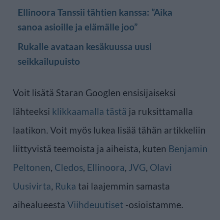
Ellinoora Tanssii tähtien kanssa: ”Aika
sanoa asioille ja elämälle joo”
Rukalle avataan kesäkuussa uusi
seikkailupuisto
Voit lisätä Staran Googlen ensisijaiseksi
lähteeksi
klikkaamalla tästä
ja ruksittamalla
laatikon. Voit myös lukea lisää tähän artikkeliin
liittyvistä teemoista ja aiheista, kuten
Benjamin
Peltonen
,
Cledos
,
Ellinoora
,
JVG
,
Olavi
Uusivirta
,
Ruka
tai laajemmin samasta
aihealueesta
Viihdeuutiset
-osioistamme.