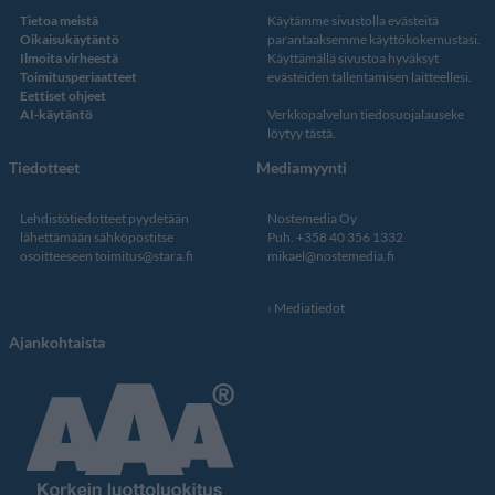
Tietoa meistä
Käytämme sivustolla evästeitä
Oikaisukäytäntö
parantaaksemme käyttökokemustasi.
Ilmoita virheestä
Käyttämällä sivustoa hyväksyt
Toimitusperiaatteet
evästeiden tallentamisen laitteellesi.
Eettiset ohjeet
AI-käytäntö
Verkkopalvelun
tiedosuojalauseke
löytyy tästä
.
Tiedotteet
Mediamyynti
Lehdistötiedotteet pyydetään
Nostemedia Oy
lähettämään sähköpostitse
Puh. +358 40 356 1332
osoitteeseen
toimitus@stara.fi
mikael@nostemedia.fi
Mediatiedot
Ajankohtaista