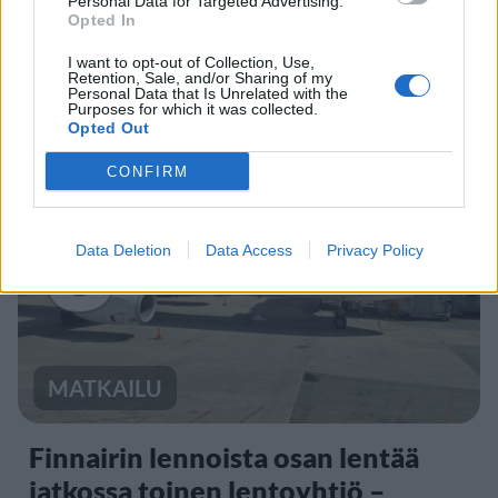
Personal Data for Targeted Advertising.
Opted In
Sääennuste ulottuu nyt
I want to opt-out of Collection, Use,
marraskuulle – tältä näyttää
Retention, Sale, and/or Sharing of my
Personal Data that Is Unrelated with the
syksyn sää
Purposes for which it was collected.
Opted Out
CONFIRM
3
Data Deletion
Data Access
Privacy Policy
MATKAILU
Finnairin lennoista osan lentää
jatkossa toinen lentoyhtiö –