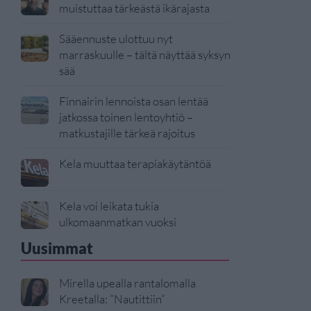
muistuttaa tärkeästä ikärajasta
Sääennuste ulottuu nyt
marraskuulle – tältä näyttää syksyn
sää
Finnairin lennoista osan lentää
jatkossa toinen lentoyhtiö –
matkustajille tärkeä rajoitus
Kela muuttaa terapiakäytäntöä
Kela voi leikata tukia
ulkomaanmatkan vuoksi
Uusimmat
Mirella upealla rantalomalla
Kreetalla: ”Nautittiin”