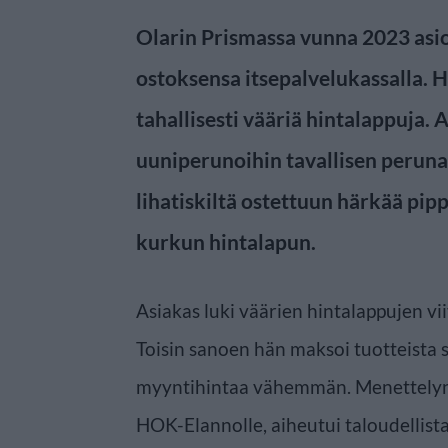
Olarin Prismassa vunna 2023 asi
ostoksensa itsepalvelukassalla. H
tahallisesti vääriä hintalappuja. A
uuniperunoihin tavallisen perunan
lihatiskiltä ostettuun härkää pi
kurkun hintalapun.
Asiakas luki väärien hintalappujen vii
Toisin sanoen hän maksoi tuotteista se
myyntihintaa vähemmän. Menettelyn 
HOK-Elannolle, aiheutui taloudellist