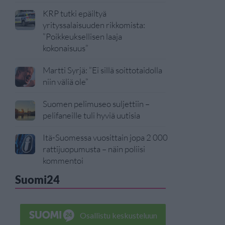
KRP tutki epäiltyä
yrityssalaisuuden rikkomista:
”Poikkeuksellisen laaja
kokonaisuus”
Martti Syrjä: ”Ei sillä soittotaidolla
niin väliä ole”
Suomen pelimuseo suljettiin –
pelifaneille tuli hyviä uutisia
Itä-Suomessa vuosittain jopa 2 000
rattijuopumusta – näin poliisi
kommentoi
Suomi24