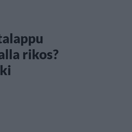
talappu
lla rikos?
ki