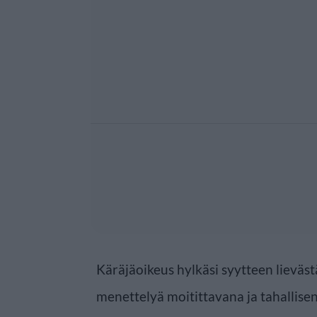
Käräjäoikeus hylkäsi syytteen lieväst
menettelyä moitittavana ja tahallisen