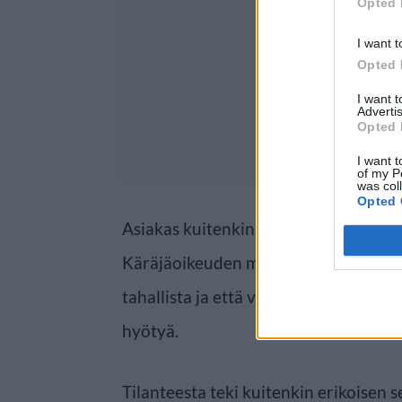
Opted 
I want t
Opted 
I want 
Advertis
Opted 
I want t
of my P
was col
Opted 
Asiakas kuitenkin kiisti, että olisi tehn
Käräjäoikeuden mukaan menettely oli
tahallista ja että vastaaja oli tavoite
hyötyä.
Tilanteesta teki kuitenkin erikoisen