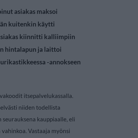
oinut asiakas maksoi
än kuitenkin käytti
siakas kiinnitti kalliimpiin
 hintalapun ja laittoi
ppurikastikkeessa -annokseen
vakoodit itsepalvelukassalla.
lvästi niiden todellista
seurauksena kauppiaalle, eli
a vahinkoa. Vastaaja myönsi