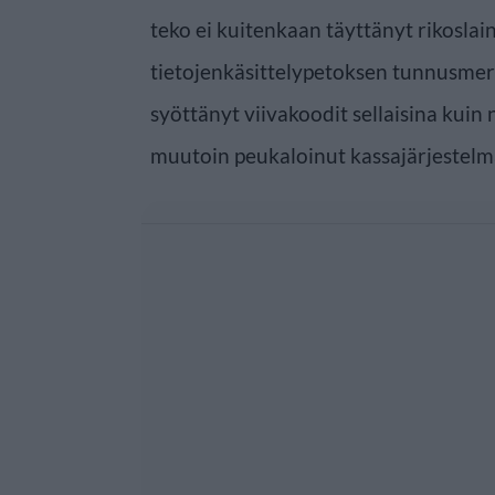
teko ei kuitenkaan täyttänyt rikoslai
tietojenkäsittelypetoksen tunnusmerk
syöttänyt viivakoodit sellaisina kuin 
muutoin peukaloinut kassajärjestelm