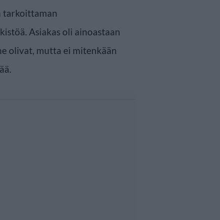
n tarkoittaman
istöä. Asiakas oli ainoastaan
ne olivat, mutta ei mitenkään
ää.