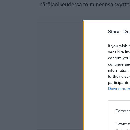
käräjäoikeudessa toimineensa syyttee
Stara -
Do
If you wish 
sensitive in
confirm you
continue se
information 
further disc
participants
Downstream 
Persona
I want t