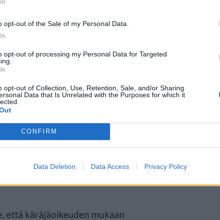
In
o opt-out of the Sale of my Personal Data.
In
to opt-out of processing my Personal Data for Targeted
ing.
In
o opt-out of Collection, Use, Retention, Sale, and/or Sharing
ersonal Data that Is Unrelated with the Purposes for which it
lected.
Out
yt sen tahallisesti.
CONFIRM
 todisteiden perusteella
llut oikeudetonta taloudellista
Data Deletion
Data Access
Privacy Policy
 se, että käräjäoikeuden mukaan