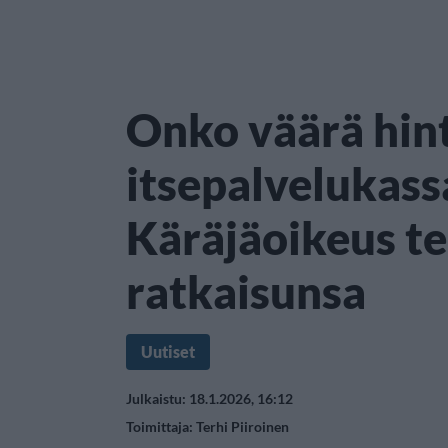
Onko väärä hin
itsepalvelukassa
Käräjäoikeus te
ratkaisunsa
Uutiset
Julkaistu: 18.1.2026, 16:12
Toimittaja:
Terhi Piiroinen