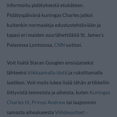
informoitu pidätyksestä etukäteen.
Pidätyspäivänä kuningas Charles jatkoi
kuitenkin normaaleja edustustehtäviään ja
tapasi eri maiden suurlähettiläitä St. James’s
Palacessa Lontoossa,
CNN
uutisoi.
Voit lisätä Staran Googlen ensisijaiseksi
lähteeksi
klikkaamalla tästä
ja ruksittamalla
laatikon. Voit myös lukea lisää tähän artikkeliin
liittyvistä teemoista ja aiheista, kuten
Kuningas
Charles III
,
Prinssi Andrew
tai laajemmin
samasta aihealueesta
Viihdeuutiset
-