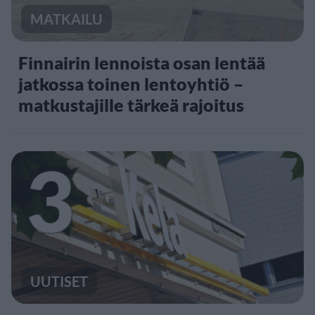
MATKAILU
Finnairin lennoista osan lentää
jatkossa toinen lentoyhtiö –
matkustajille tärkeä rajoitus
3
UUTISET