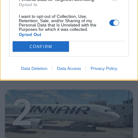
Opted In
I want to opt-out of Collection, Use,
Retention, Sale, and/or Sharing of my
Personal Data that Is Unrelated with the
Purposes for which it was collected.
UUTISET
Opted Out
CONFIRM
Leskeneläke ei kuulu kaikille –
Kela muistuttaa tärkeästä
ikärajasta
Data Deletion
Data Access
Privacy Policy
2