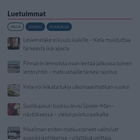
Luetuimmat
PÄIVÄ
VIIKKO
KUUKAUSI
Leskeneläke ei kuulu kaikille – Kela muistuttaa
tärkeästä ikärajasta
Finnairin lennoista osan lentää jatkossa toinen
lentoyhtiö – matkustajille tärkeä rajoitus
Kela voi leikata tukia ulkomaanmatkan vuoksi
Suolikaasun tuoksu levisi Spider-Man -
näytöksessä – yleisö poistui paikalta
Maailman eniten matkustaneet valitsivat
suosikkikohteensa – yllättävä voittaja