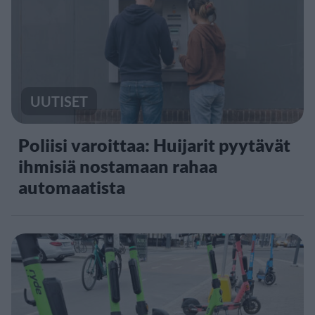
UUTISET
Poliisi varoittaa: Huijarit pyytävät
ihmisiä nostamaan rahaa
automaatista