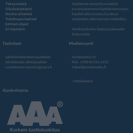
Tietoa meistä
Käytämme sivustolla evästeitä
Oikaisukäytäntö
parantaaksemme käyttökokemustasi.
Ilmoita virheestä
Käyttämällä sivustoa hyväksyt
Toimitusperiaatteet
evästeiden tallentamisen laitteellesi.
Eettiset ohjeet
AI-käytäntö
Verkkopalvelun
tiedosuojalauseke
löytyy tästä
.
Tiedotteet
Mediamyynti
Lehdistötiedotteet pyydetään
Nostemedia Oy
lähettämään sähköpostitse
Puh. +358 40 356 1332
osoitteeseen
toimitus@stara.fi
mikael@nostemedia.fi
Mediatiedot
Ajankohtaista