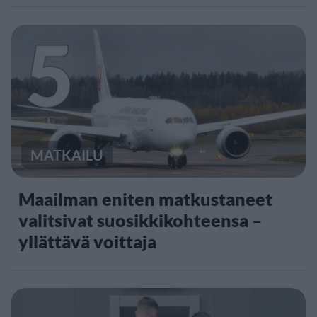
5
MATKAILU
Maailman eniten matkustaneet
valitsivat suosikkikohteensa –
yllättävä voittaja