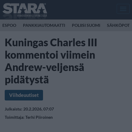
Men
ESPOO
PANKKIAUTOMAATTI
POLIISI SUOMI
SÄHKÖPOTK
Kuningas Charles III
kommentoi viimein
Andrew-veljensä
pidätystä
Viihdeuutiset
Julkaistu: 20.2.2026, 07:07
Toimittaja:
Terhi Piiroinen