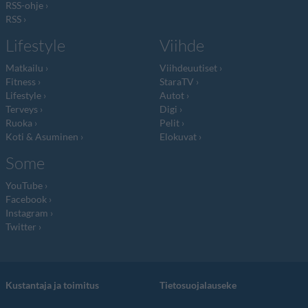
RSS-ohje
RSS
Lifestyle
Viihde
Matkailu
Viihdeuutiset
Fitness
StaraTV
Lifestyle
Autot
Terveys
Digi
Ruoka
Pelit
Koti & Asuminen
Elokuvat
Some
YouTube
Facebook
Instagram
Twitter
Kustantaja ja toimitus
Tietosuojalauseke