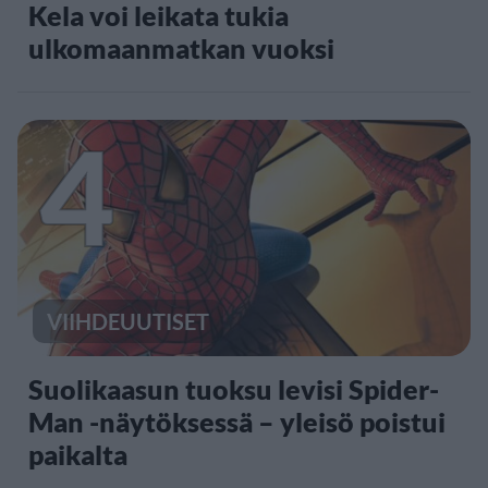
Kela voi leikata tukia
ulkomaanmatkan vuoksi
4
VIIHDEUUTISET
Suolikaasun tuoksu levisi Spider-
Man -näytöksessä – yleisö poistui
paikalta