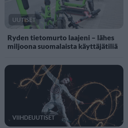
UUTISET
Ryden tietomurto laajeni – lähes
miljoona suomalaista käyttäjätiliä
VIIHDEUUTISET