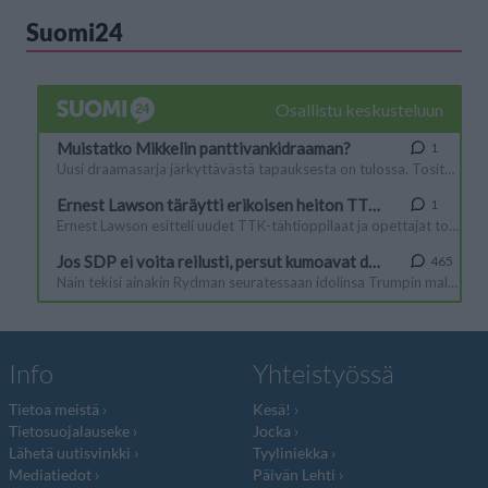
Suomi24
Info
Yhteistyössä
Tietoa meistä
Kesä!
Tietosuojalauseke
Jocka
Lähetä uutisvinkki
Tyyliniekka
Mediatiedot
Päivän Lehti