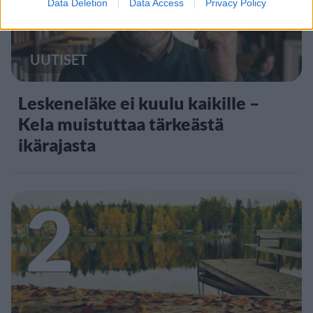
Data Deletion
Data Access
Privacy Policy
UUTISET
Leskeneläke ei kuulu kaikille –
Kela muistuttaa tärkeästä
ikärajasta
2