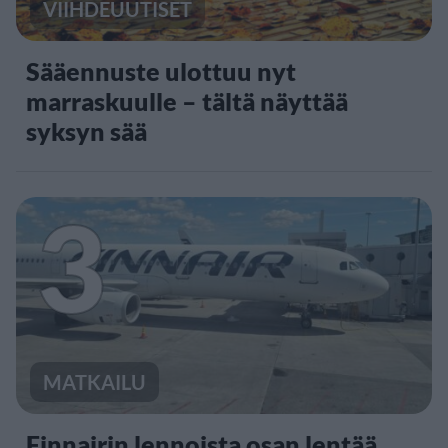
VIIHDEUUTISET
Sääennuste ulottuu nyt
marraskuulle – tältä näyttää
syksyn sää
3
MATKAILU
Finnairin lennoista osan lentää