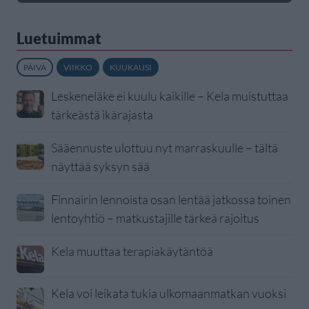
Luetuimmat
PÄIVÄ
VIIKKO
KUUKAUSI
Leskeneläke ei kuulu kaikille – Kela muistuttaa
tärkeästä ikärajasta
Sääennuste ulottuu nyt marraskuulle – tältä
näyttää syksyn sää
Finnairin lennoista osan lentää jatkossa toinen
lentoyhtiö – matkustajille tärkeä rajoitus
Kela muuttaa terapiakäytäntöä
Kela voi leikata tukia ulkomaanmatkan vuoksi