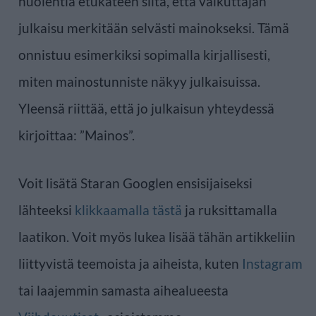
huolehtia etukäteen siitä, että vaikuttajan
julkaisu merkitään selvästi mainokseksi. Tämä
onnistuu esimerkiksi sopimalla kirjallisesti,
miten mainostunniste näkyy julkaisuissa.
Yleensä riittää, että jo julkaisun yhteydessä
kirjoittaa: ”Mainos”.
Voit lisätä Staran Googlen ensisijaiseksi
lähteeksi
klikkaamalla tästä
ja ruksittamalla
laatikon. Voit myös lukea lisää tähän artikkeliin
liittyvistä teemoista ja aiheista, kuten
Instagram
tai laajemmin samasta aihealueesta