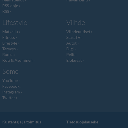
RSS-ohje
RSS
Lifestyle
Viihde
Matkailu
Viihdeuutiset
Fitness
StaraTV
Lifestyle
Autot
Terveys
Digi
Ruoka
Pelit
Koti & Asuminen
Elokuvat
Some
YouTube
Facebook
Instagram
Twitter
Kustantaja ja toimitus
Tietosuojalauseke