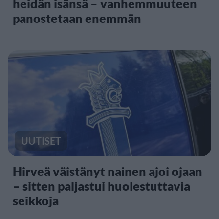
heidän isänsä – vanhemmuuteen
panostetaan enemmän
UUTISET
Hirveä väistänyt nainen ajoi ojaan
– sitten paljastui huolestuttavia
seikkoja