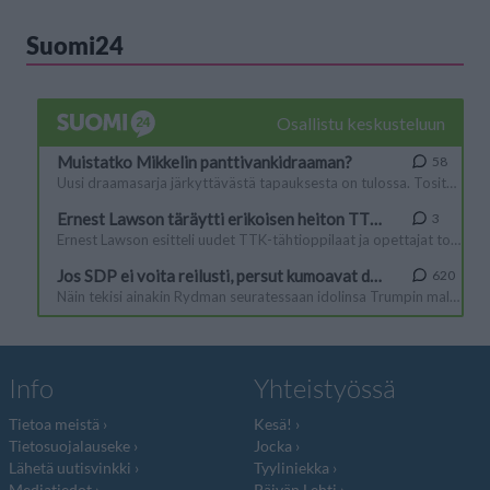
Suomi24
Info
Yhteistyössä
Tietoa meistä
Kesä!
Tietosuojalauseke
Jocka
Lähetä uutisvinkki
Tyyliniekka
Mediatiedot
Päivän Lehti