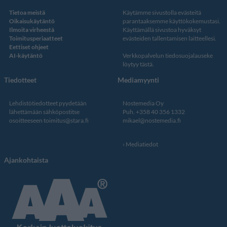
Tietoa meistä
Käytämme sivustolla evästeitä
Oikaisukäytäntö
parantaaksemme käyttökokemustasi.
Ilmoita virheestä
Käyttämällä sivustoa hyväksyt
Toimitusperiaatteet
evästeiden tallentamisen laitteellesi.
Eettiset ohjeet
AI-käytäntö
Verkkopalvelun
tiedosuojalauseke
löytyy tästä
.
Tiedotteet
Mediamyynti
Lehdistötiedotteet pyydetään
Nostemedia Oy
lähettämään sähköpostitse
Puh. +358 40 356 1332
osoitteeseen
toimitus@stara.fi
mikael@nostemedia.fi
Mediatiedot
Ajankohtaista