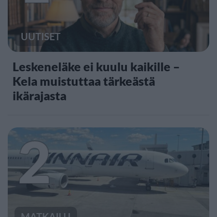
UUTISET
Leskeneläke ei kuulu kaikille –
Kela muistuttaa tärkeästä
ikärajasta
2
MATKAILU