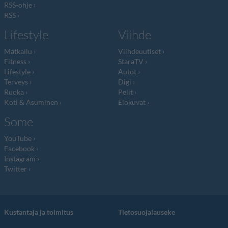
RSS-ohje
RSS
Lifestyle
Viihde
Matkailu
Viihdeuutiset
Fitness
StaraTV
Lifestyle
Autot
Terveys
Digi
Ruoka
Pelit
Koti & Asuminen
Elokuvat
Some
YouTube
Facebook
Instagram
Twitter
Kustantaja ja toimitus
Tietosuojalauseke