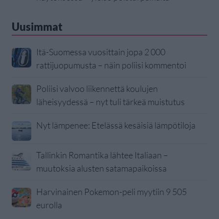
Uusimmat
Itä-Suomessa vuosittain jopa 2 000
rattijuopumusta – näin poliisi kommentoi
Poliisi valvoo liikennettä koulujen
läheisyydessä – nyt tuli tärkeä muistutus
Nyt lämpenee: Etelässä kesäisiä lämpötiloja
Tallinkin Romantika lähtee Italiaan –
muutoksia alusten satamapaikoissa
Harvinainen Pokemon-peli myytiin 9 505
eurolla