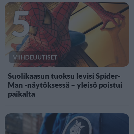
5
VIIHDEUUTISET
Suolikaasun tuoksu levisi Spider-
Man -näytöksessä – yleisö poistui
paikalta