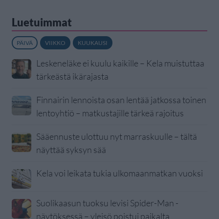
Luetuimmat
PÄIVÄ
VIIKKO
KUUKAUSI
Leskeneläke ei kuulu kaikille – Kela muistuttaa
tärkeästä ikärajasta
Finnairin lennoista osan lentää jatkossa toinen
lentoyhtiö – matkustajille tärkeä rajoitus
Sääennuste ulottuu nyt marraskuulle – tältä
näyttää syksyn sää
Kela voi leikata tukia ulkomaanmatkan vuoksi
Suolikaasun tuoksu levisi Spider-Man -
näytöksessä – yleisö poistui paikalta