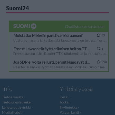
Suomi24
Info
Yhteistyössä
Tietoa meistä
Kesä!
Tietosuojalauseke
Jocka
Lähetä uutisvinkki
Tyyliniekka
Mediatiedot
Päivän Lehti