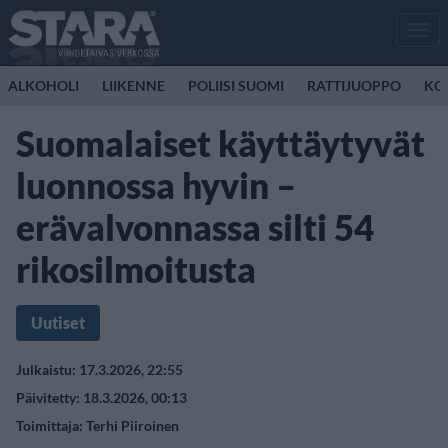
Men
ALKOHOLI
LIIKENNE
POLIISI SUOMI
RATTIJUOPPO
KO
Suomalaiset käyttäytyvät
luonnossa hyvin –
erävalvonnassa silti 54
rikosilmoitusta
Uutiset
Julkaistu: 17.3.2026, 22:55
Päivitetty: 18.3.2026, 00:13
Toimittaja:
Terhi Piiroinen