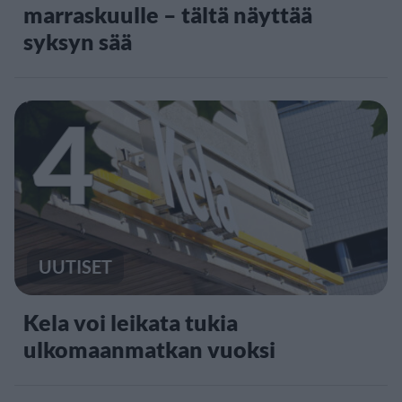
marraskuulle – tältä näyttää
syksyn sää
4
UUTISET
Kela voi leikata tukia
ulkomaanmatkan vuoksi