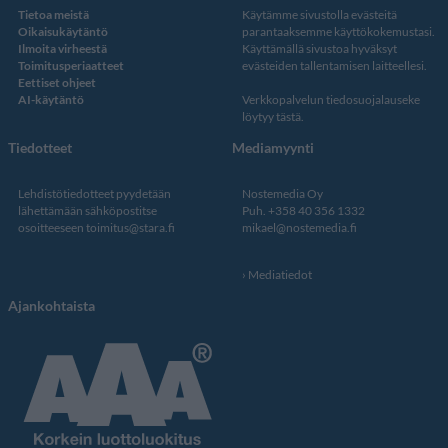
Tietoa meistä
Käytämme sivustolla evästeitä
Oikaisukäytäntö
parantaaksemme käyttökokemustasi.
Ilmoita virheestä
Käyttämällä sivustoa hyväksyt
Toimitusperiaatteet
evästeiden tallentamisen laitteellesi.
Eettiset ohjeet
AI-käytäntö
Verkkopalvelun
tiedosuojalauseke
löytyy tästä
.
Tiedotteet
Mediamyynti
Lehdistötiedotteet pyydetään
Nostemedia Oy
lähettämään sähköpostitse
Puh. +358 40 356 1332
osoitteeseen
toimitus@stara.fi
mikael@nostemedia.fi
Mediatiedot
Ajankohtaista