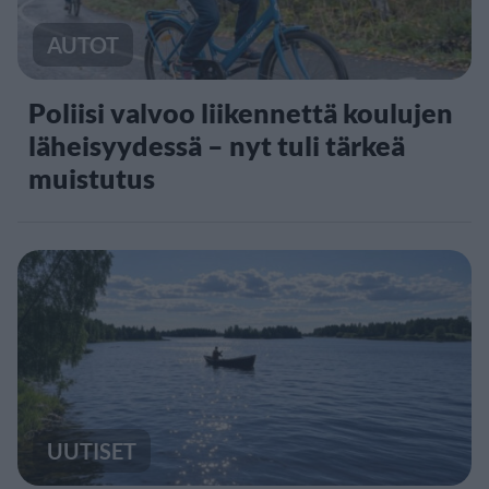
AUTOT
Poliisi valvoo liikennettä koulujen
läheisyydessä – nyt tuli tärkeä
muistutus
UUTISET