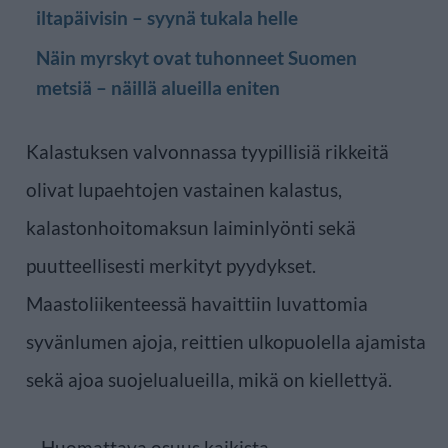
iltapäivisin – syynä tukala helle
Näin myrskyt ovat tuhonneet Suomen
metsiä – näillä alueilla eniten
Kalastuksen valvonnassa tyypillisiä rikkeitä
olivat lupaehtojen vastainen kalastus,
kalastonhoitomaksun laiminlyönti sekä
puutteellisesti merkityt pyydykset.
Maastoliikenteessä havaittiin luvattomia
syvänlumen ajoja, reittien ulkopuolella ajamista
sekä ajoa suojelualueilla, mikä on kiellettyä.
– Huomattava osuus kaikista