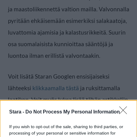
ja maastoliikennettä valtion mailla. Valvonnalla
pyritään ehkäisemään esimerkiksi salakaatoja,
luvattomia ajamisia ja kalastusrikkeitä. Suurin
osa suomalaisista kunnioittaa sääntöjä ja
luontoa ilman erillistä valvontaakin.
Voit lisätä Staran Googlen ensisijaiseksi
lähteeksi
klikkaamalla tästä
ja ruksittamalla
laatikon. Voit myös lukea lisää tähän artikkeliin
liittyvistä teemoista ja aiheista, kuten
kalastus
,
Stara -
Do Not Process My Personal Information
metsä
,
metsästys
tai laajemmin samasta
If you wish to opt-out of the sale, sharing to third parties, or
processing of your personal or sensitive information for
aihealueesta
Uutiset
-osioistamme.