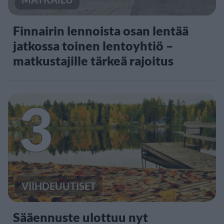
Finnairin lennoista osan lentää
jatkossa toinen lentoyhtiö –
matkustajille tärkeä rajoitus
3
VIIHDEUUTISET
Sääennuste ulottuu nyt