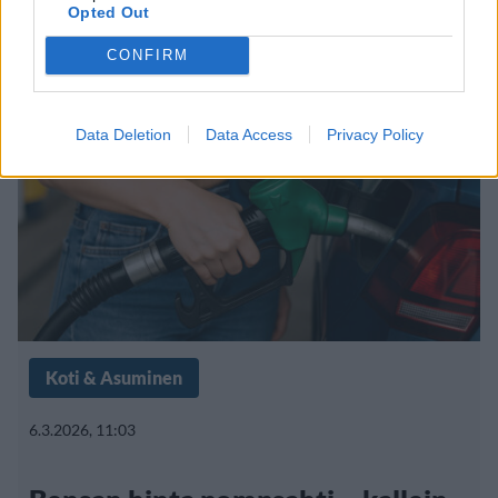
Lapissa saatiin hieraista silmiä
Opted Out
CONFIRM
Data Deletion
Data Access
Privacy Policy
Koti & Asuminen
6.3.2026, 11:03