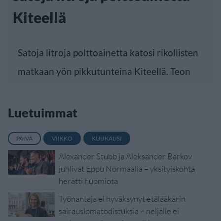
Kiteellä
Satoja litroja polttoainetta katosi rikollisten
matkaan yön pikkutunteina Kiteellä. Teon
Luetuimmat
PÄIVÄ
VIIKKO
KUUKAUSI
Alexander Stubb ja Aleksander Barkov
juhlivat Eppu Normaalia – yksityiskohta
herätti huomiota
Työnantaja ei hyväksynyt etälääkärin
sairauslomatodistuksia – neljälle ei