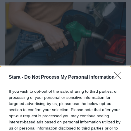
Uutiset
Stara -
Do Not Process My Personal Information
24.3.2026, 15:15
If you wish to opt-out of the sale, sharing to third parties, or
processing of your personal or sensitive information for
targeted advertising by us, please use the below opt-out
Nyt jyrähti Autoliitto:
section to confirm your selection. Please note that after your
opt-out request is processed you may continue seeing
”Polttoaineen hinnannousu näkyy
interest-based ads based on personal information utilized by
kohta kaikessa”
us or personal information disclosed to third parties prior to