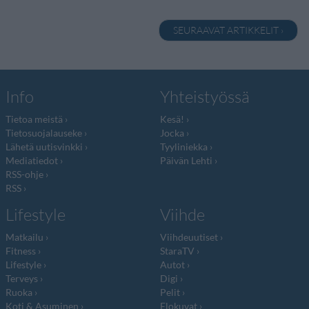
SEURAAVAT ARTIKKELIT ›
Info
Yhteistyössä
Tietoa meistä
Kesä!
Tietosuojalauseke
Jocka
Lähetä uutisvinkki
Tyyliniekka
Mediatiedot
Päivän Lehti
RSS-ohje
RSS
Lifestyle
Viihde
Matkailu
Viihdeuutiset
Fitness
StaraTV
Lifestyle
Autot
Terveys
Digi
Ruoka
Pelit
Koti & Asuminen
Elokuvat