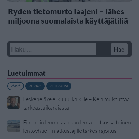
Ryden tietomurto laajeni – lähes
miljoona suomalaista käyttäjätiliä
Luetuimmat
PÄIVÄ
VIIKKO
KUUKAUSI
Leskeneläke ei kuulu kaikille – Kela muistuttaa
tärkeästä ikärajasta
Finnairin lennoista osan lentää jatkossa toinen
lentoyhtiö – matkustajille tärkeä rajoitus