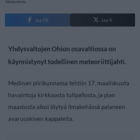
Tähdenlento.
Jaa FB
Jaa X
Yhdysvaltojen Ohion osavaltiossa on
käynnistynyt todellinen meteoriittijahti.
Medinan piirikunnassa tehtiin 17. maaliskuuta
havaintoja kirkkaasta tulipallosta, ja pian
maastosta alkoi löytyä ilmakehässä palaneen
avaruuskiven kappaleita.