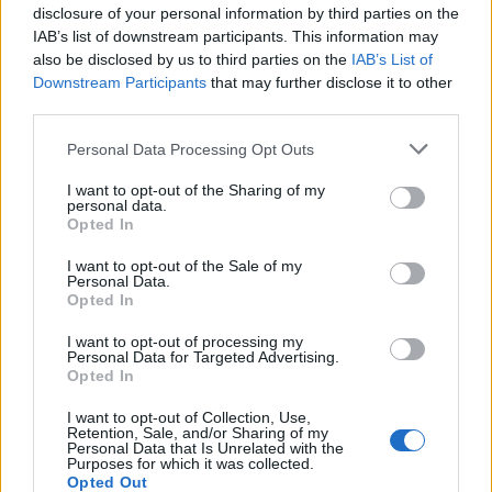
disclosure of your personal information by third parties on the
lähteeksi
klikkaamalla tästä
ja ruksittamalla
IAB’s list of downstream participants. This information may
also be disclosed by us to third parties on the
IAB’s List of
laatikon. Voit myös lukea lisää tähän artikkeliin
Downstream Participants
that may further disclose it to other
third parties.
liittyvistä teemoista ja aiheista, kuten
meteori
,
Personal Data Processing Opt Outs
meteoriitti
tai laajemmin samasta aihealueesta
I want to opt-out of the Sharing of my
Uutiset
-osioistamme.
personal data.
Opted In
Ilmoita virheestä
·
Tietoa meistä
·
Toimitusperiaatteet
I want to opt-out of the Sale of my
Personal Data.
Opted In
I want to opt-out of processing my
Personal Data for Targeted Advertising.
Opted In
I want to opt-out of Collection, Use,
Retention, Sale, and/or Sharing of my
Personal Data that Is Unrelated with the
Purposes for which it was collected.
Opted Out