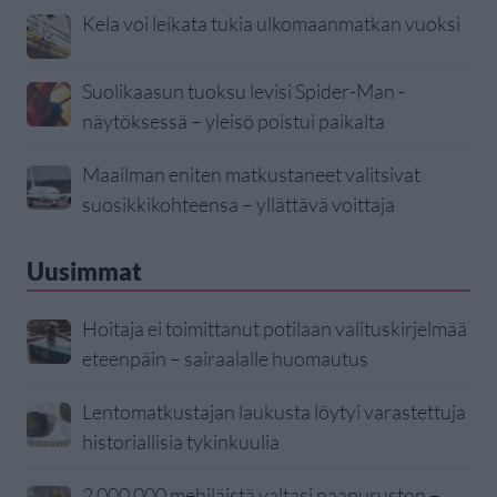
Kela voi leikata tukia ulkomaanmatkan vuoksi
Suolikaasun tuoksu levisi Spider-Man -
näytöksessä – yleisö poistui paikalta
Maailman eniten matkustaneet valitsivat
suosikkikohteensa – yllättävä voittaja
Uusimmat
Hoitaja ei toimittanut potilaan valituskirjelmää
eteenpäin – sairaalalle huomautus
Lentomatkustajan laukusta löytyi varastettuja
historiallisia tykinkuulia
2 000 000 mehiläistä valtasi naapuruston –