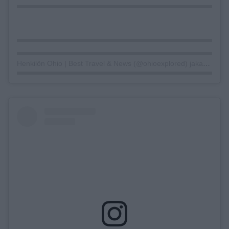
Henkilön Ohio | Best Travel & News (@ohioexplored) jakama julkaisu