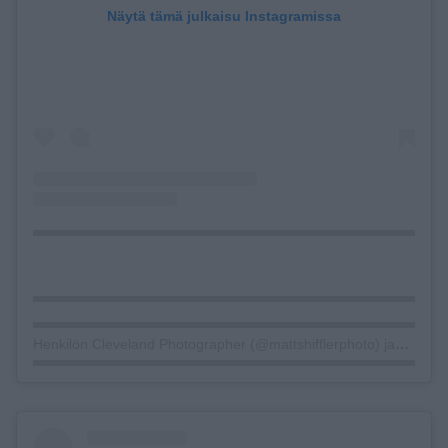
Näytä tämä julkaisu Instagramissa
Henkilön Cleveland Photographer (@mattshifflerphoto) jakama julkaisu