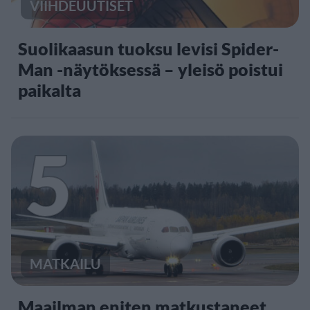
VIIHDEUUTISET
Suolikaasun tuoksu levisi Spider-
Man -näytöksessä – yleisö poistui
paikalta
5
MATKAILU
Maailman eniten matkustaneet