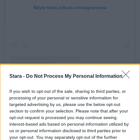
Näytä tämä julkaisu Instagramissa
Stara -
Do Not Process My Personal Information
If you wish to opt-out of the sale, sharing to third parties, or
processing of your personal or sensitive information for
targeted advertising by us, please use the below opt-out
Henkilön Jeff makkos (@jeffmakkos1) jakama julkaisu
section to confirm your selection. Please note that after your
opt-out request is processed you may continue seeing
interest-based ads based on personal information utilized by
us or personal information disclosed to third parties prior to
Voit lisätä Staran Googlen ensisijaiseksi
your opt-out. You may separately opt-out of the further