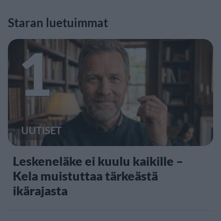
Staran luetuimmat
1
UUTISET
Leskeneläke ei kuulu kaikille –
Kela muistuttaa tärkeästä
ikärajasta