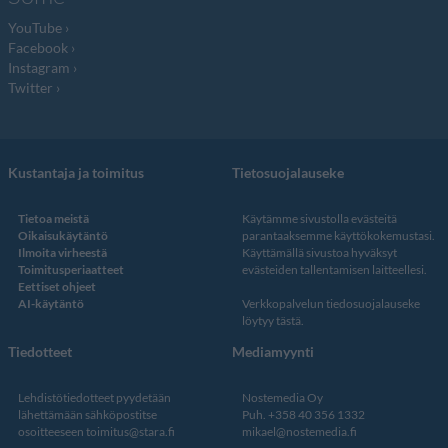
YouTube
Facebook
Instagram
Twitter
Kustantaja ja toimitus
Tietosuojalauseke
Tietoa meistä
Käytämme sivustolla evästeitä
Oikaisukäytäntö
parantaaksemme käyttökokemustasi.
Ilmoita virheestä
Käyttämällä sivustoa hyväksyt
Toimitusperiaatteet
evästeiden tallentamisen laitteellesi.
Eettiset ohjeet
AI-käytäntö
Verkkopalvelun
tiedosuojalauseke
löytyy tästä
.
Tiedotteet
Mediamyynti
Lehdistötiedotteet pyydetään
Nostemedia Oy
lähettämään sähköpostitse
Puh. +358 40 356 1332
osoitteeseen
toimitus@stara.fi
mikael@nostemedia.fi