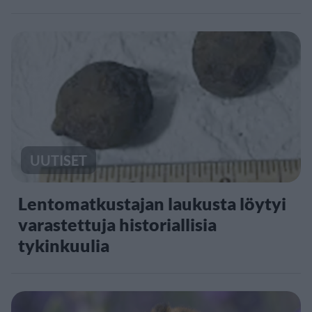
UUTISET
Lentomatkustajan laukusta löytyi
varastettuja historiallisia
tykinkuulia