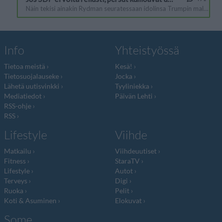
Info
Yhteistyössä
Tietoa meistä
Kesä!
Tietosuojalauseke
Jocka
Lähetä uutisvinkki
Tyyliniekka
Mediatiedot
Päivän Lehti
RSS-ohje
RSS
Lifestyle
Viihde
Matkailu
Viihdeuutiset
Fitness
StaraTV
Lifestyle
Autot
Terveys
Digi
Ruoka
Pelit
Koti & Asuminen
Elokuvat
Some