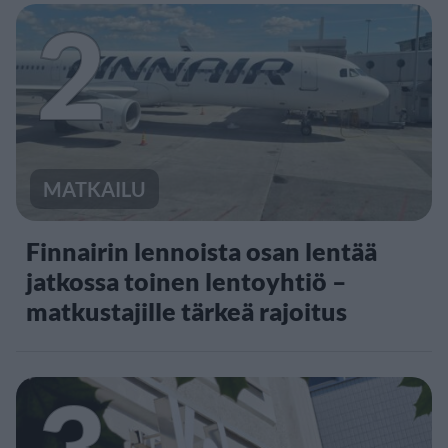
2
MATKAILU
Finnairin lennoista osan lentää
jatkossa toinen lentoyhtiö –
matkustajille tärkeä rajoitus
3