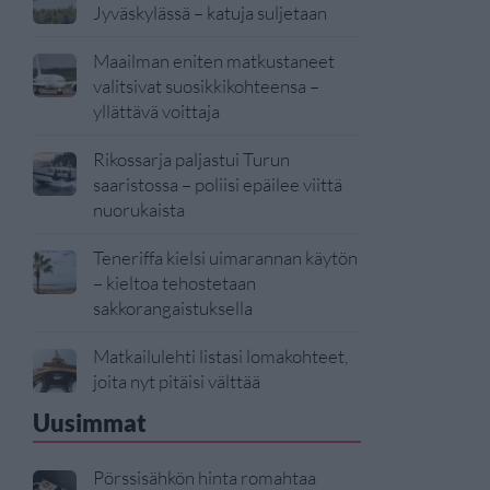
Jyväskylässä – katuja suljetaan
Maailman eniten matkustaneet
valitsivat suosikkikohteensa –
yllättävä voittaja
Rikossarja paljastui Turun
saaristossa – poliisi epäilee viittä
nuorukaista
Teneriffa kielsi uimarannan käytön
– kieltoa tehostetaan
sakkorangaistuksella
Matkailulehti listasi lomakohteet,
joita nyt pitäisi välttää
Uusimmat
Pörssisähkön hinta romahtaa