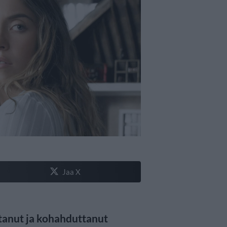
Jaa X
tanut ja kohahduttanut