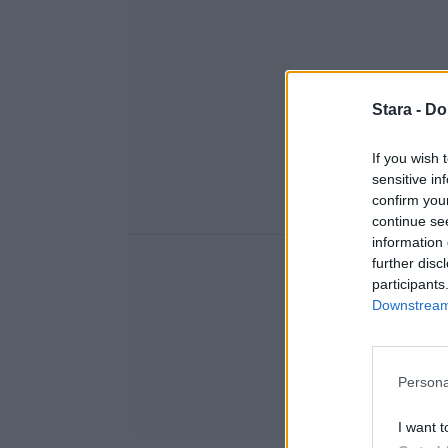
Stara -
Do
If you wish 
sensitive in
confirm you
continue se
information 
further disc
participants
Downstream 
Persona
I want t