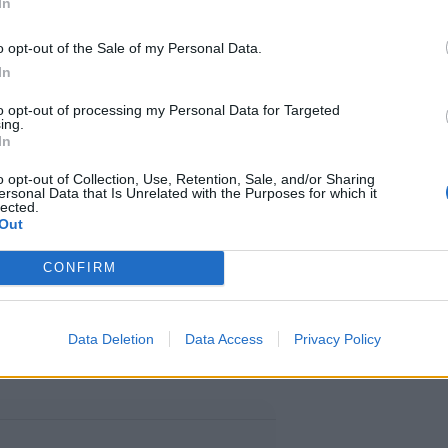
In
la kaudella
o opt-out of the Sale of my Personal Data.
In
 on joutunut kuulusteluihin
to opt-out of processing my Personal Data for Targeted
ing.
 työskentelyn vuoksi. Samaan
In
Cassie ja Jacob Elordin
o opt-out of Collection, Use, Retention, Sale, and/or Sharing
ersonal Data that Is Unrelated with the Purposes for which it
lected.
iin.
Out
CONFIRM
 lisäksi Hunter Schafer, Alexa
 Chloe Cherry, Adewale
Data Deletion
Data Access
Privacy Policy