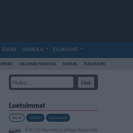
TUUBI
URHEILU
ELOKUVAT
MPERE
HELSINKI-VANTAA
NORJA
TULIVUORI
ALKOHOL
Luetuimmat
PÄIVÄ
VIIKKO
KUUKAUSI
F/A-18 Hornet jyrähtää ylilennolle