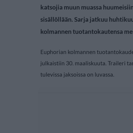
katsojia muun muassa huumeisiin j
sisällöllään. Sarja jatkuu huhtik
kolmannen tuotantokautensa mer
Euphorian kolmannen tuotantokauden
julkaistiin 30. maaliskuuta. Traileri t
tulevissa jaksoissa on luvassa.