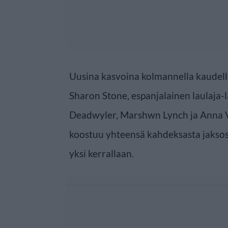
Uusina kasvoina kolmannella kaude
Sharon Stone, espanjalainen laulaja-l
Deadwyler, Marshwn Lynch ja Anna V
koostuu yhteensä kahdeksasta jaksosta
yksi kerrallaan.