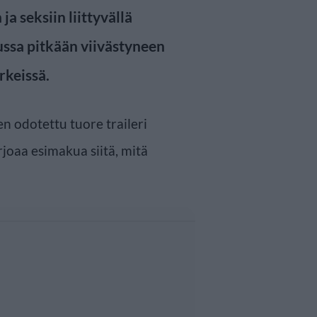
a seksiin liittyvällä
uussa pitkään viivästyneen
keissä.
 odotettu tuore traileri
arjoaa esimakua siitä, mitä