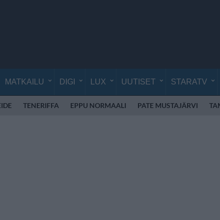
MATKAILU
DIGI
LUX
UUTISET
STARATV
EIDE
TENERIFFA
EPPU NORMAALI
PATE MUSTAJÄRVI
TA