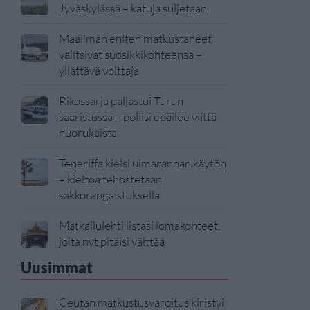
Jyväskylässä – katuja suljetaan
Maailman eniten matkustaneet
valitsivat suosikkikohteensa –
yllättävä voittaja
Rikossarja paljastui Turun
saaristossa – poliisi epäilee viittä
nuorukaista
Teneriffa kielsi uimarannan käytön
– kieltoa tehostetaan
sakkorangaistuksella
Matkailulehti listasi lomakohteet,
joita nyt pitäisi välttää
Uusimmat
Ceutan matkustusvaroitus kiristyi