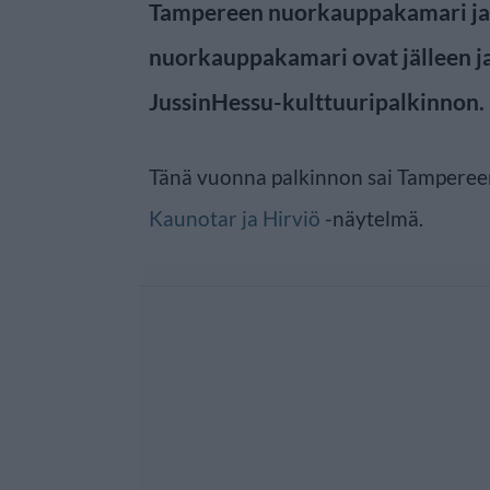
Tampereen nuorkauppakamari j
nuorkauppakamari ovat jälleen j
JussinHessu-kulttuuripalkinnon.
Tänä vuonna palkinnon sai Tampereen
Kaunotar ja Hirviö
-näytelmä.