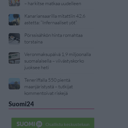
– harkitse matkaa uudelleen
Kanariansaarilla mitattiin 42,6
astetta: ”Infernaaliset yöt”
Pörssisähkön hinta romahtaa
torstaina
Veronmaksupäivä 1,9 miljoonalla
suomalaisella – viivästyskorko
juoksee heti
Teneriffalla 550 pientä
maanjäristystä – tutkijat
kommentoivat riskejä
Suomi24