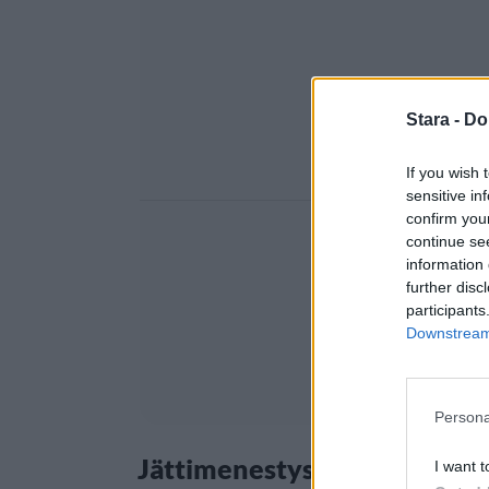
Stara -
Do
If you wish 
sensitive in
confirm you
continue se
information 
further disc
participants
Downstream 
Persona
Jättimenestys teatterin lava
I want t