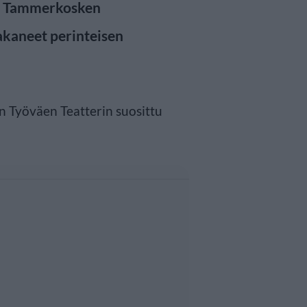
a Tammerkosken
akaneet perinteisen
 Työväen Teatterin suosittu