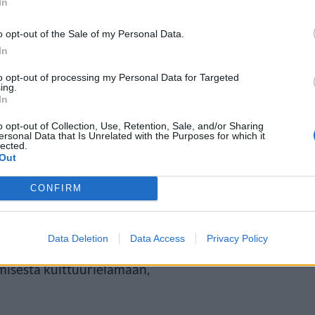
In
inaari-tapahtumassa Tampereella.
o opt-out of the Sale of my Personal Data.
In
myksiä jo tuhansille katsojille,
to opt-out of processing my Personal Data for Targeted
ti loppuunmyytyjä.
ing.
In
o opt-out of Collection, Use, Retention, Sale, and/or Sharing
lassinen tarina voidaan tuoda
ersonal Data that Is Unrelated with the Purposes for which it
lected.
Out
in lapsia kuin aikuisia,
ajia. TTT:n tulkinta on ollut
CONFIRM
sti kunnianhimoinen ja ennen
Data Deletion
Data Access
Privacy Policy
notar ja hirviö -näytelmä on niin
misesta kulttuurielämään,