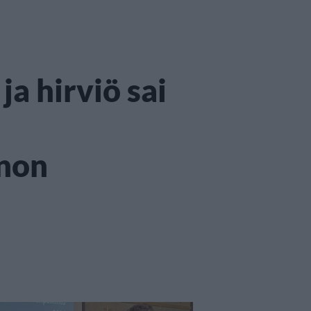
a hirviö sai
nnon