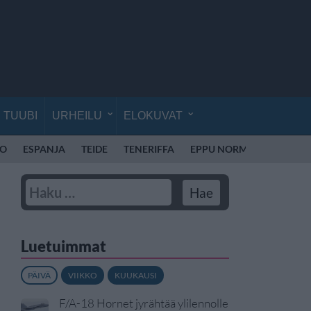
TUUBI
URHEILU
ELOKUVAT
RO
ESPANJA
TEIDE
TENERIFFA
EPPU NORMAALI
PATE
Luetuimmat
PÄIVÄ
VIIKKO
KUUKAUSI
F/A-18 Hornet jyrähtää ylilennolle