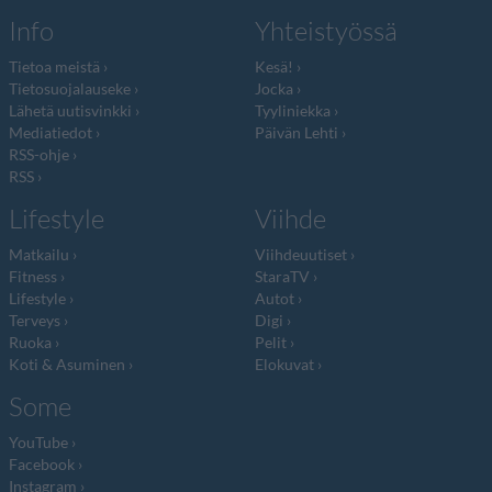
Info
Yhteistyössä
Tietoa meistä
Kesä!
Tietosuojalauseke
Jocka
Lähetä uutisvinkki
Tyyliniekka
Mediatiedot
Päivän Lehti
RSS-ohje
RSS
Lifestyle
Viihde
Matkailu
Viihdeuutiset
Fitness
StaraTV
Lifestyle
Autot
Terveys
Digi
Ruoka
Pelit
Koti & Asuminen
Elokuvat
Some
YouTube
Facebook
Instagram