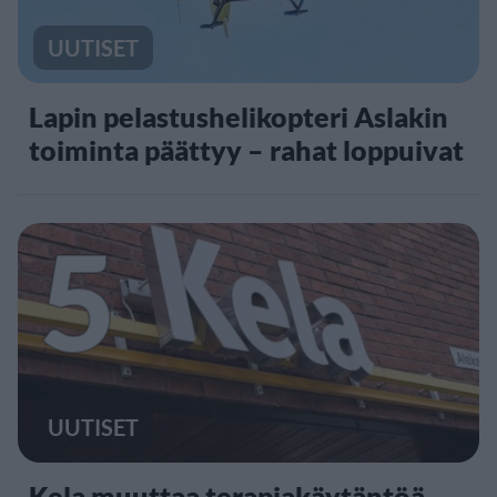
UUTISET
Lapin pelastushelikopteri Aslakin
toiminta päättyy – rahat loppuivat
5
UUTISET
Kela muuttaa terapiakäytäntöä