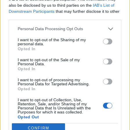
Staran luetuimmat
also be disclosed by us to third parties on the
IAB’s List of
Downstream Participants
that may further disclose it to other
third parties.
1
Personal Data Processing Opt Outs
I want to opt-out of the Sharing of my
personal data.
Opted In
I want to opt-out of the Sale of my
Personal Data.
UUTISET
Opted In
I want to opt-out of processing my
Personal Data for Targeted Advertising.
Leskeneläke ei kuulu kaikille –
Opted In
Kela muistuttaa tärkeästä
I want to opt-out of Collection, Use,
ikärajasta
Retention, Sale, and/or Sharing of my
Personal Data that Is Unrelated with the
Purposes for which it was collected.
Opted Out
CONFIRM