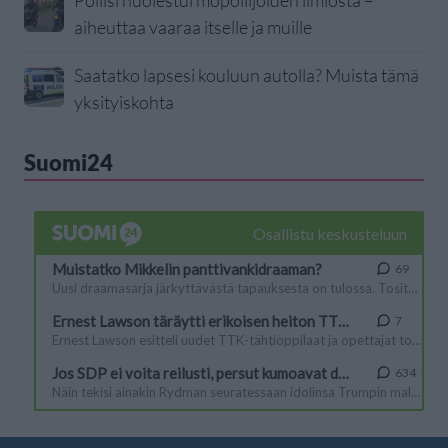
Poliisi huolestui mopoilijoiden ilmiöstä –
aiheuttaa vaaraa itselle ja muille
Saatatko lapsesi kouluun autolla? Muista tämä
yksityiskohta
Suomi24