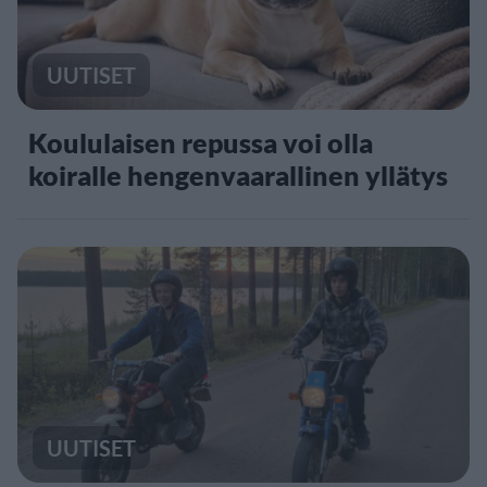
UUTISET
Koululaisen repussa voi olla
koiralle hengenvaarallinen yllätys
UUTISET