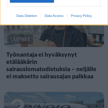
2
Data Deletion
Data Access
Privacy Policy
UUTISET
Työnantaja ei hyväksynyt
etälääkärin
sairauslomatodistuksia – neljälle
ei maksettu sairausajan palkkaa