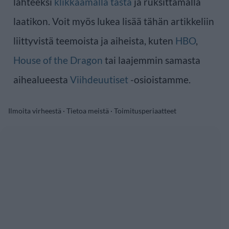
lähteeksi
klikkaamalla tästä
ja ruksittamalla
laatikon. Voit myös lukea lisää tähän artikkeliin
liittyvistä teemoista ja aiheista, kuten
HBO
,
House of the Dragon
tai laajemmin samasta
aihealueesta
Viihdeuutiset
-osioistamme.
Ilmoita virheestä
·
Tietoa meistä
·
Toimitusperiaatteet