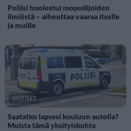
Poliisi huolestui mopoilijoiden
ilmiöstä – aiheuttaa vaaraa itselle
ja muille
UUTISET
Saatatko lapsesi kouluun autolla?
Muista tämä yksityiskohta