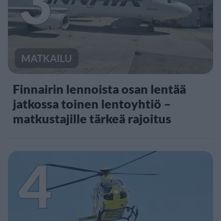
3
MATKAILU
Finnairin lennoista osan lentää
jatkossa toinen lentoyhtiö –
matkustajille tärkeä rajoitus
4