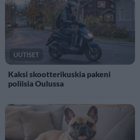
UUTISET
Kaksi skootterikuskia pakeni
poliisia Oulussa