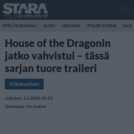
Men
EPPU NORMAALI
AUTO
LIIKENNE
POLIISI SUOMI
SKOO
House of the Dragonin
jatko vahvistui – tässä
sarjan tuore traileri
Viihdeuutiset
Julkaistu: 2.5.2026, 05:23
Toimittaja:
Tim Isokivi