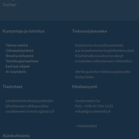
Twitter
Kustantaja ja toimitus
Tietosuojalauseke
Tietoa meistä
Käytämme sivustolla evästeitä
Oikaisukäytäntö
parantaaksemme käyttökokemustasi.
Ilmoita virheestä
Käyttämällä sivustoa hyväksyt
Toimitusperiaatteet
evästeiden tallentamisen laitteellesi.
Eettiset ohjeet
AI-käytäntö
Verkkopalvelun
tiedosuojalauseke
löytyy tästä
.
Tiedotteet
Mediamyynti
Lehdistötiedotteet pyydetään
Nostemedia Oy
lähettämään sähköpostitse
Puh. +358 40 356 1332
osoitteeseen
toimitus@stara.fi
mikael@nostemedia.fi
Mediatiedot
Ajankohtaista