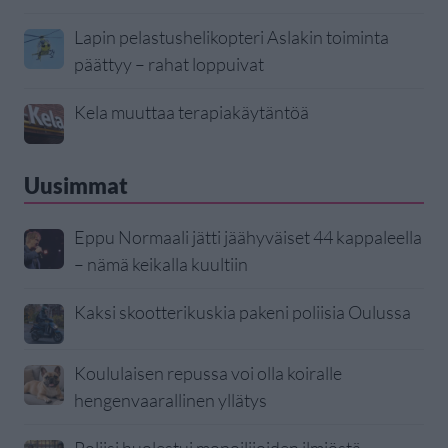
Lapin pelastushelikopteri Aslakin toiminta
päättyy – rahat loppuivat
Kela muuttaa terapiakäytäntöä
Uusimmat
Eppu Normaali jätti jäähyväiset 44 kappaleella
– nämä keikalla kuultiin
Kaksi skootterikuskia pakeni poliisia Oulussa
Koululaisen repussa voi olla koiralle
hengenvaarallinen yllätys