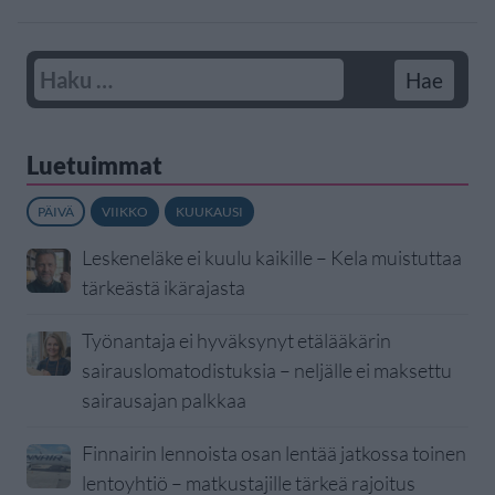
Luetuimmat
PÄIVÄ
VIIKKO
KUUKAUSI
Leskeneläke ei kuulu kaikille – Kela muistuttaa
tärkeästä ikärajasta
Työnantaja ei hyväksynyt etälääkärin
sairauslomatodistuksia – neljälle ei maksettu
sairausajan palkkaa
Finnairin lennoista osan lentää jatkossa toinen
lentoyhtiö – matkustajille tärkeä rajoitus