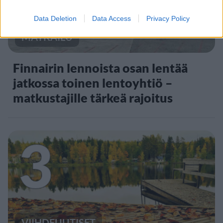
Data Deletion
Data Access
Privacy Policy
MATKAILU
Finnairin lennoista osan lentää
jatkossa toinen lentoyhtiö –
matkustajille tärkeä rajoitus
3
VIIHDEUUTISET