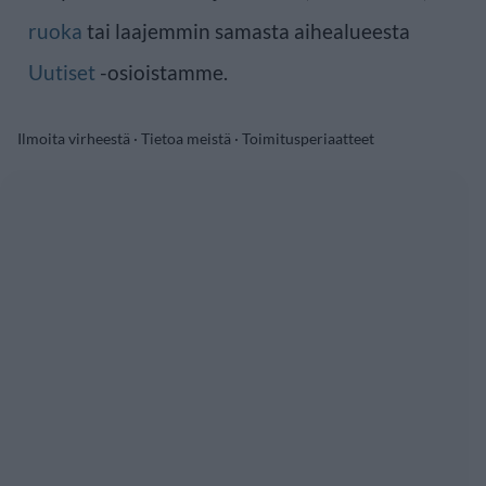
ruoka
tai laajemmin samasta aihealueesta
Uutiset
-osioistamme.
Ilmoita virheestä
·
Tietoa meistä
·
Toimitusperiaatteet