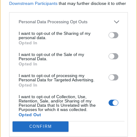
1
Downstream Participants
that may further disclose it to other
third parties.
Personal Data Processing Opt Outs
I want to opt-out of the Sharing of my
personal data.
Opted In
UUTISET
I want to opt-out of the Sale of my
Personal Data.
Leskeneläke ei kuulu kaikille –
Opted In
Kela muistuttaa tärkeästä
I want to opt-out of processing my
Personal Data for Targeted Advertising.
ikärajasta
Opted In
I want to opt-out of Collection, Use,
Retention, Sale, and/or Sharing of my
Personal Data that Is Unrelated with the
2
Purposes for which it was collected.
Opted Out
CONFIRM