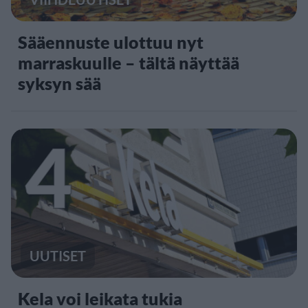
Sääennuste ulottuu nyt
marraskuulle – tältä näyttää
syksyn sää
4
UUTISET
Kela voi leikata tukia