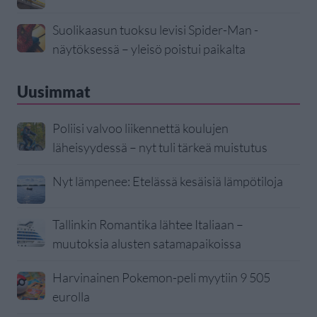
Suolikaasun tuoksu levisi Spider-Man -
näytöksessä – yleisö poistui paikalta
Uusimmat
Poliisi valvoo liikennettä koulujen
läheisyydessä – nyt tuli tärkeä muistutus
Nyt lämpenee: Etelässä kesäisiä lämpötiloja
Tallinkin Romantika lähtee Italiaan –
muutoksia alusten satamapaikoissa
Harvinainen Pokemon-peli myytiin 9 505
eurolla