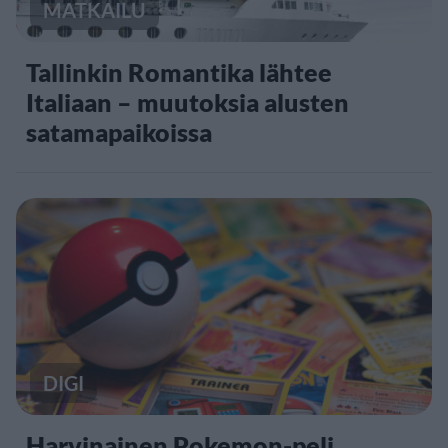
MATKAILU
Tallinkin Romantika lähtee
Italiaan – muutoksia alusten
satamapaikoissa
DIGI
Harvinainen Pokemon-peli