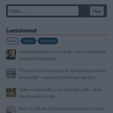
Luetuimmat
PÄIVÄ
VIIKKO
KUUKAUSI
Leskeneläke ei kuulu kaikille – Kela muistuttaa
tärkeästä ikärajasta
Finnairin lennoista osan lentää jatkossa toinen
lentoyhtiö – matkustajille tärkeä rajoitus
Sääennuste ulottuu nyt marraskuulle – tältä
näyttää syksyn sää
Kela voi leikata tukia ulkomaanmatkan vuoksi