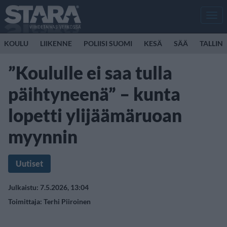
Men
KOULU
LIIKENNE
POLIISI SUOMI
KESÄ
SÄÄ
TALLINK
”Koululle ei saa tulla
päihtyneenä” – kunta
lopetti ylijäämäruoan
myynnin
Uutiset
Julkaistu: 7.5.2026, 13:04
Toimittaja:
Terhi Piiroinen