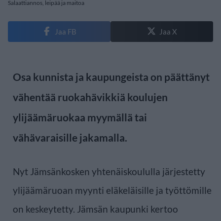
Salaattiannos, leipää ja maitoa
Jaa FB
Jaa X
Osa kunnista ja kaupungeista on päättänyt
vähentää ruokahävikkiä koulujen
ylijäämäruokaa myymällä tai
vähävaraisille jakamalla.
Nyt Jämsänkosken yhtenäiskoululla järjestetty
ylijäämäruoan myynti eläkeläisille ja työttömille
on keskeytetty. Jämsän kaupunki kertoo