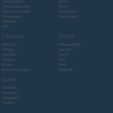
Tietoa meistä
Kesä!
Tietosuojalauseke
Jocka
Lähetä uutisvinkki
Tyyliniekka
Mediatiedot
Päivän Lehti
RSS-ohje
RSS
Lifestyle
Viihde
Matkailu
Viihdeuutiset
Fitness
StaraTV
Lifestyle
Autot
Terveys
Digi
Ruoka
Pelit
Koti & Asuminen
Elokuvat
Some
YouTube
Facebook
Instagram
Twitter