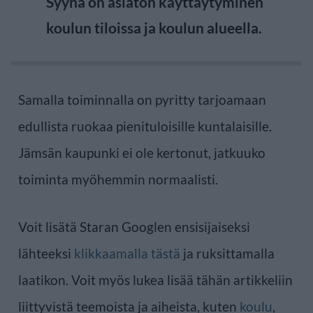
Syynä on asiaton käyttäytyminen
koulun tiloissa ja koulun alueella.
Samalla toiminnalla on pyritty tarjoamaan
edullista ruokaa pienituloisille kuntalaisille.
Jämsän kaupunki ei ole kertonut, jatkuuko
toiminta myöhemmin normaalisti.
Voit lisätä Staran Googlen ensisijaiseksi
lähteeksi
klikkaamalla tästä
ja ruksittamalla
laatikon. Voit myös lukea lisää tähän artikkeliin
liittyvistä teemoista ja aiheista, kuten
koulu
,