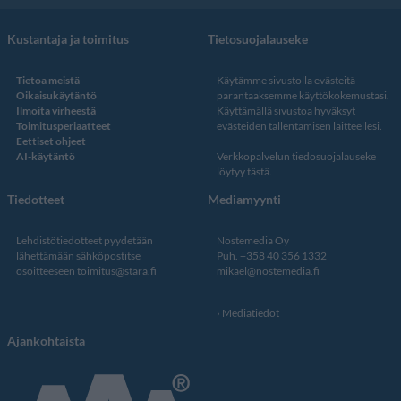
Kustantaja ja toimitus
Tietosuojalauseke
Tietoa meistä
Käytämme sivustolla evästeitä
Oikaisukäytäntö
parantaaksemme käyttökokemustasi.
Ilmoita virheestä
Käyttämällä sivustoa hyväksyt
Toimitusperiaatteet
evästeiden tallentamisen laitteellesi.
Eettiset ohjeet
AI-käytäntö
Verkkopalvelun
tiedosuojalauseke
löytyy tästä
.
Tiedotteet
Mediamyynti
Lehdistötiedotteet pyydetään
Nostemedia Oy
lähettämään sähköpostitse
Puh. +358 40 356 1332
osoitteeseen
toimitus@stara.fi
mikael@nostemedia.fi
Mediatiedot
Ajankohtaista