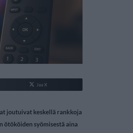
Jaa X
at joutuivat keskellä rankkoja
ien ötököiden syömisestä aina