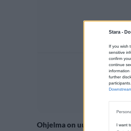
Stara -
Do
If you wish 
sensitive in
confirm you
continue se
information 
further disc
participants
Downstream 
Persona
Ohjelma on uudistunut matk
I want t