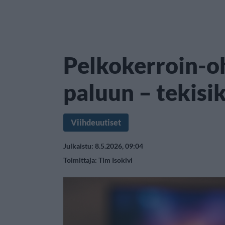
Pelkokerroin-o
paluun – tekisi
Viihdeuutiset
Julkaistu: 8.5.2026, 09:04
Toimittaja:
Tim Isokivi