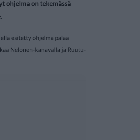
 Nyt ohjelma on tekemässä
.
llä esitetty ohjelma palaa
lkaa Nelonen-kanavalla ja Ruutu-