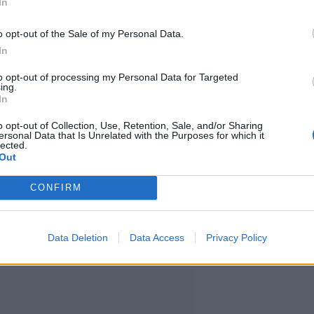
In
 asuvat saman katon alla karuissa
o opt-out of the Sale of my Personal Data.
In
o peliin uuden sosiaalisen ja
to opt-out of processing my Personal Data for Targeted
ing.
In
o opt-out of Collection, Use, Retention, Sale, and/or Sharing
rohkeuden lisäksi strategista
ersonal Data that Is Unrelated with the Purposes for which it
lected.
Out
 lukea muita, tiedotteessa
CONFIRM
Data Deletion
Data Access
Privacy Policy