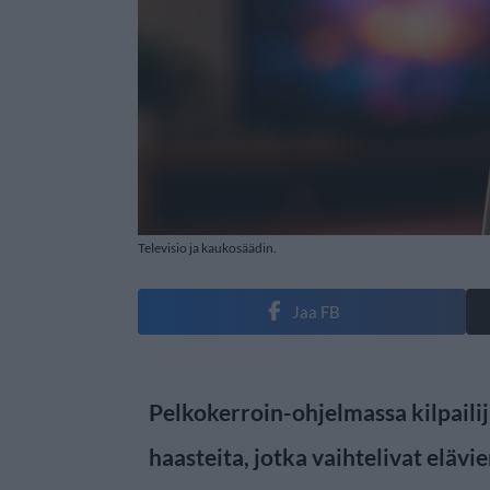
Televisio ja kaukosäädin.
Jaa FB
Pelkokerroin-ohjelmassa kilpailij
haasteita, jotka vaihtelivat eläv