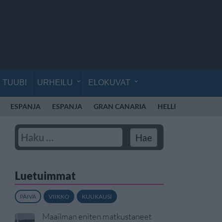
TUUBI
URHEILU
ELOKUVAT
ESPANJA
ESPANJA
GRAN CANARIA
HELLE
Luetuimmat
PÄIVÄ
VIIKKO
KUUKAUSI
Maailman eniten matkustaneet