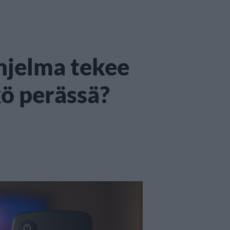
hjelma tekee
kö perässä?