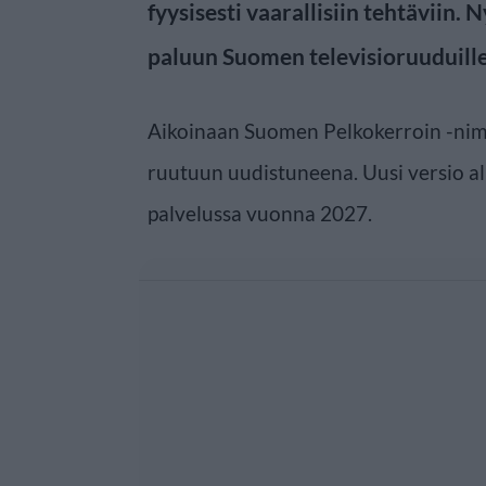
fyysisesti vaarallisiin tehtäviin.
paluun Suomen televisioruuduille
Aikoinaan Suomen Pelkokerroin -nime
ruutuun uudistuneena. Uusi versio a
palvelussa vuonna 2027.