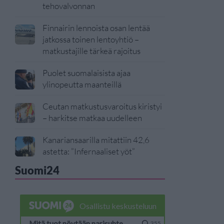
tehovalvonnan
Finnairin lennoista osan lentää
jatkossa toinen lentoyhtiö –
matkustajille tärkeä rajoitus
Puolet suomalaisista ajaa
ylinopeutta maanteillä
Ceutan matkustusvaroitus kiristyi
– harkitse matkaa uudelleen
Kanariansaarilla mitattiin 42,6
astetta: ”Infernaaliset yöt”
Suomi24