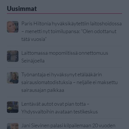
Uusimmat
Paris Hiltonia hyväksikäytettiin laitoshoidossa
– menetti nyt toimilupansa: ”Olen odottanut
tätä vuosia”
Laittomassa mopomiitissä onnettomuus
Seinäjoella
Työnantaja ei hyväksynyt etälääkärin
sairauslomatodistuksia – neljälle ei maksettu
sairausajan palkkaa
Lentävät autot ovat pian totta –
Yhdysvaltoihin avataan testikeskus
Jani Sievinen palasi kilpailemaan 20 vuoden