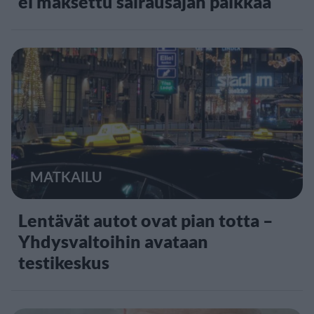
ei maksettu sairausajan palkkaa
MATKAILU
Lentävät autot ovat pian totta –
Yhdysvaltoihin avataan
testikeskus