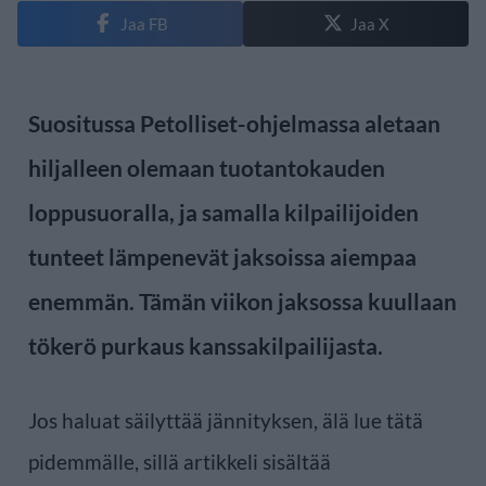
Jaa FB
Jaa X
Suositussa Petolliset-ohjelmassa aletaan
hiljalleen olemaan tuotantokauden
loppusuoralla, ja samalla kilpailijoiden
tunteet lämpenevät jaksoissa aiempaa
enemmän. Tämän viikon jaksossa kuullaan
tökerö purkaus kanssakilpailijasta.
Jos haluat säilyttää jännityksen, älä lue tätä
pidemmälle, sillä artikkeli sisältää