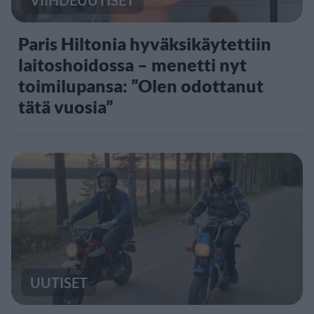
VIIHDEUUTISET
Paris Hiltonia hyväksikäytettiin
laitoshoidossa – menetti nyt
toimilupansa: ”Olen odottanut
tätä vuosia”
UUTISET