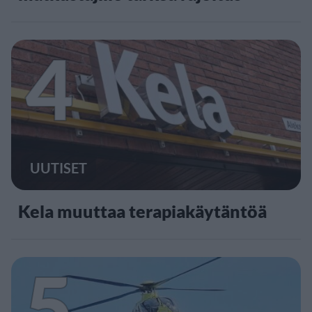
4
UUTISET
Kela muuttaa terapiakäytäntöä
5