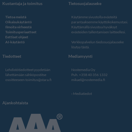
Kustantaja ja toimitus
Tietosuojalauseke
Tietoa meistä
Käytämme sivustolla evästeitä
Oikaisukäytäntö
parantaaksemme käyttökokemustasi.
Ilmoita virheestä
Käyttämällä sivustoa hyväksyt
Toimitusperiaatteet
evästeiden tallentamisen laitteellesi.
Eettiset ohjeet
AI-käytäntö
Verkkopalvelun
tiedosuojalauseke
löytyy tästä
.
Tiedotteet
Mediamyynti
Lehdistötiedotteet pyydetään
Nostemedia Oy
lähettämään sähköpostitse
Puh. +358 40 356 1332
osoitteeseen
toimitus@stara.fi
mikael@nostemedia.fi
Mediatiedot
Ajankohtaista