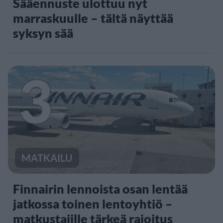
Sääennuste ulottuu nyt
marraskuulle – tältä näyttää
syksyn sää
3
MATKAILU
Finnairin lennoista osan lentää
jatkossa toinen lentoyhtiö –
matkustajille tärkeä rajoitus