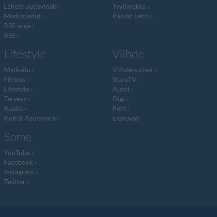
Lähetä uutisvinkki
Tyyliniekka
Mediatiedot
Päivän Lehti
RSS-ohje
RSS
Lifestyle
Viihde
Matkailu
Viihdeuutiset
Fitness
StaraTV
Lifestyle
Autot
Terveys
Digi
Ruoka
Pelit
Koti & Asuminen
Elokuvat
Some
YouTube
Facebook
Instagram
Twitter