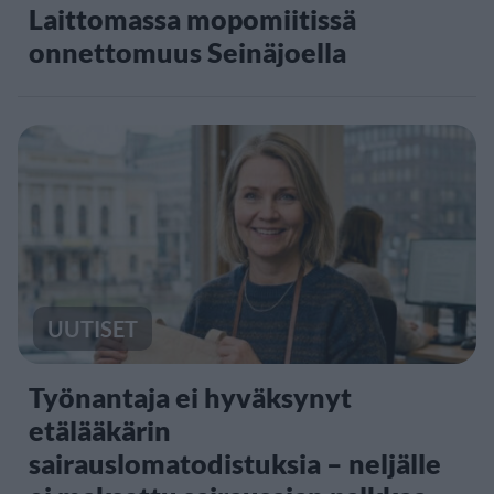
Laittomassa mopomiitissä
onnettomuus Seinäjoella
UUTISET
Työnantaja ei hyväksynyt
etälääkärin
sairauslomatodistuksia – neljälle