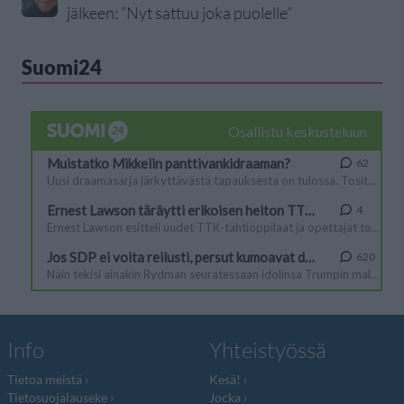
jälkeen: ”Nyt sattuu joka puolelle”
Suomi24
Info
Yhteistyössä
Tietoa meistä
Kesä!
Tietosuojalauseke
Jocka