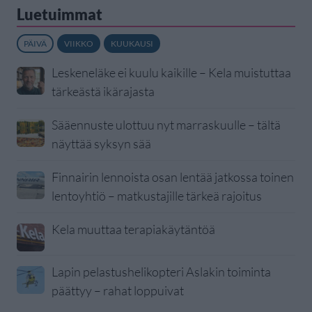
Luetuimmat
PÄIVÄ
VIIKKO
KUUKAUSI
Leskeneläke ei kuulu kaikille – Kela muistuttaa
tärkeästä ikärajasta
Sääennuste ulottuu nyt marraskuulle – tältä
näyttää syksyn sää
Finnairin lennoista osan lentää jatkossa toinen
lentoyhtiö – matkustajille tärkeä rajoitus
Kela muuttaa terapiakäytäntöä
Lapin pelastushelikopteri Aslakin toiminta
päättyy – rahat loppuivat