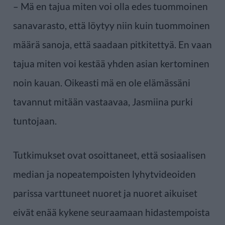
– Mä en tajua miten voi olla edes tuommoinen
sanavarasto, että löytyy niin kuin tuommoinen
määrä sanoja, että saadaan pitkitettyä. En vaan
tajua miten voi kestää yhden asian kertominen
noin kauan. Oikeasti mä en ole elämässäni
tavannut mitään vastaavaa, Jasmiina purki
tuntojaan.
Tutkimukset ovat osoittaneet, että sosiaalisen
median ja nopeatempoisten lyhytvideoiden
parissa varttuneet nuoret ja nuoret aikuiset
eivät enää kykene seuraamaan hidastempoista