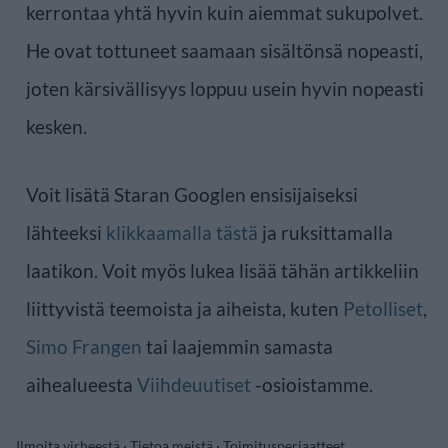
kerrontaa yhtä hyvin kuin aiemmat sukupolvet.
He ovat tottuneet saamaan sisältönsä nopeasti,
joten kärsivällisyys loppuu usein hyvin nopeasti
kesken.
Voit lisätä Staran Googlen ensisijaiseksi
lähteeksi
klikkaamalla tästä
ja ruksittamalla
laatikon. Voit myös lukea lisää tähän artikkeliin
liittyvistä teemoista ja aiheista, kuten
Petolliset
,
Simo Frangen
tai laajemmin samasta
aihealueesta
Viihdeuutiset
-osioistamme.
Ilmoita virheestä
·
Tietoa meistä
·
Toimitusperiaatteet