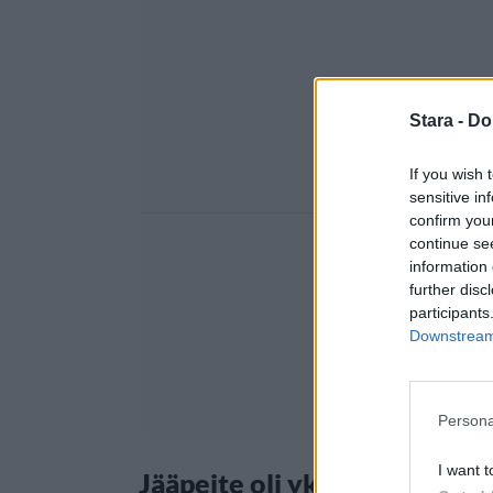
Stara -
Do
If you wish 
sensitive in
confirm you
continue se
information 
further disc
participants
Downstream 
Persona
I want t
Jääpeite oli yksi laajimmist