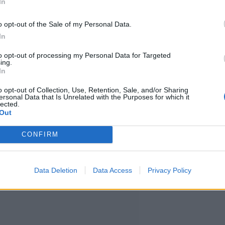
In
o opt-out of the Sale of my Personal Data.
jimmista vuosikausiin. Jää
In
lämpimän kevään seurauksena.
to opt-out of processing my Personal Data for Targeted
ing.
In
 jäätä syntyi nopeasti kaikilla
o opt-out of Collection, Use, Retention, Sale, and/or Sharing
ersonal Data that Is Unrelated with the Purposes for which it
tenkin haurastutti ja sulatti jäät
lected.
Out
ntuntija Niko Tollman Ilmatieteen
CONFIRM
Data Deletion
Data Access
Privacy Policy