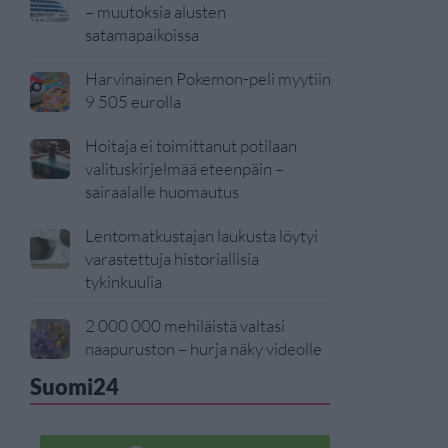
– muutoksia alusten
satamapaikoissa
Harvinainen Pokemon-peli myytiin
9 505 eurolla
Hoitaja ei toimittanut potilaan
valituskirjelmää eteenpäin –
sairaalalle huomautus
Lentomatkustajan laukusta löytyi
varastettuja historiallisia
tykinkuulia
2 000 000 mehiläistä valtasi
naapuruston – hurja näky videolle
Suomi24