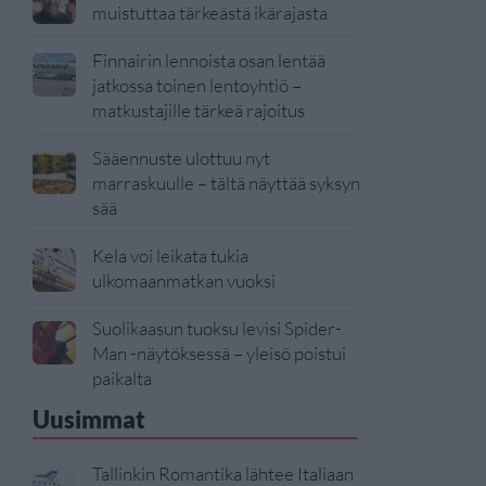
muistuttaa tärkeästä ikärajasta
Finnairin lennoista osan lentää
jatkossa toinen lentoyhtiö –
matkustajille tärkeä rajoitus
Sääennuste ulottuu nyt
marraskuulle – tältä näyttää syksyn
sää
Kela voi leikata tukia
ulkomaanmatkan vuoksi
Suolikaasun tuoksu levisi Spider-
Man -näytöksessä – yleisö poistui
paikalta
Uusimmat
Tallinkin Romantika lähtee Italiaan