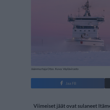
Jäänmurtaja Otso. Kuva: Väylävirasto
Jaa FB
Viimeiset jäät ovat sulaneet Itä