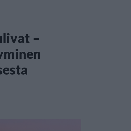
livat –
tyminen
sesta