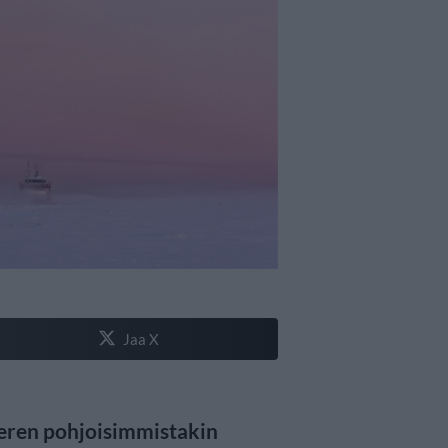
Jaa X
meren pohjoisimmistakin