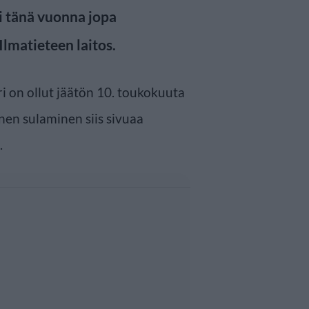
i tänä vuonna jopa
Ilmatieteen laitos.
i on ollut jäätön 10. toukokuuta
en sulaminen siis sivuaa
.