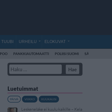
TUUBI
URHEILU
ELOKUVAT
SPOO
PANKKIAUTOMAATTI
POLIISI SUOMI
SÄHKÖPOTKUL
Luetuimmat
PÄIVÄ
VIIKKO
KUUKAUSI
Leskeneläke ei kuulu kaikille – Kela