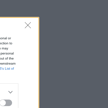
sonal or
ection to
ou may
 personal
out of the
 downstream
B’s List of