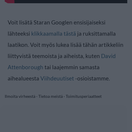
Voit lisätä Staran Googlen ensisijaiseksi
lähteeksi
klikkaamalla tästä
ja ruksittamalla
laatikon. Voit myös lukea lisää tähän artikkeliin
liittyvistä teemoista ja aiheista, kuten
David
Attenborough
tai laajemmin samasta
aihealueesta
Viihdeuutiset
-osioistamme.
Ilmoita virheestä
·
Tietoa meistä
·
Toimitusperiaatteet