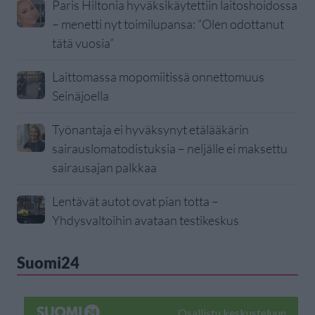
Paris Hiltonia hyväksikäytettiin laitoshoidossa
– menetti nyt toimilupansa: ”Olen odottanut
tätä vuosia”
Laittomassa mopomiitissä onnettomuus
Seinäjoella
Työnantaja ei hyväksynyt etälääkärin
sairauslomatodistuksia – neljälle ei maksettu
sairausajan palkkaa
Lentävät autot ovat pian totta –
Yhdysvaltoihin avataan testikeskus
Suomi24