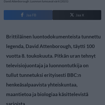
David Attenborough: Luonnon lumoavat värit (2021)
Jaa FB
Jaa X
Brittiläinen luontodokumenteista tunnettu
legenda, David Attenborough, täytti 100
vuotta 8. toukokuuta. Pitkän uran tehnyt
televisiojuontaja ja luonnontutkija on
tullut tunnetuksi erityisesti BBC:n
henkeäsalpaavista yhteiskuntaa,
maantietoa ja biologiaa käsittelevistä
sarjoista.