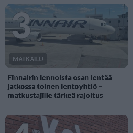
3
MATKAILU
Finnairin lennoista osan lentää
jatkossa toinen lentoyhtiö –
matkustajille tärkeä rajoitus