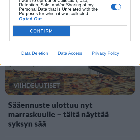
I want to opt-out of Collection, Use,
Retention, Sale, and/or Sharing of my
ikärajasta
Personal Data that Is Unrelated with the
Purposes for which it was collected.
Opted Out
2
CONFIRM
Data Deletion
Data Access
Privacy Policy
VIIHDEUUTISET
Sääennuste ulottuu nyt
marraskuulle – tältä näyttää
syksyn sää