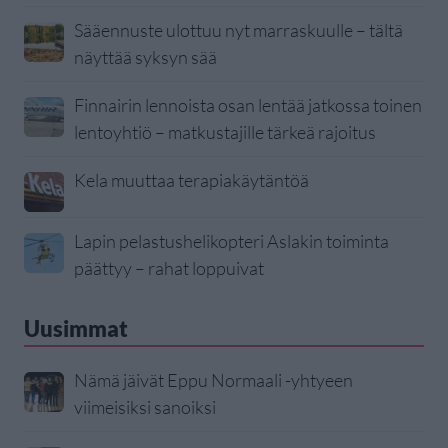
Sääennuste ulottuu nyt marraskuulle – tältä
näyttää syksyn sää
Finnairin lennoista osan lentää jatkossa toinen
lentoyhtiö – matkustajille tärkeä rajoitus
Kela muuttaa terapiakäytäntöä
Lapin pelastushelikopteri Aslakin toiminta
päättyy – rahat loppuivat
Uusimmat
Nämä jäivät Eppu Normaali -yhtyeen
viimeisiksi sanoiksi