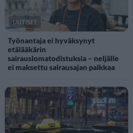
UUTISET
Työnantaja ei hyväksynyt
etälääkärin
sairauslomatodistuksia – neljälle
ei maksettu sairausajan palkkaa