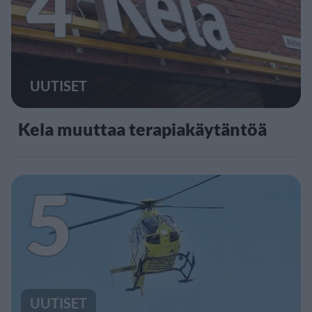
4
UUTISET
Kela muuttaa terapiakäytäntöä
5
UUTISET