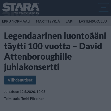
Men
EPPU NORMAALI
MARTTI SYRJÄ
LAKI
LASTENSUOJELU
Legendaarinen luontoääni
täytti 100 vuotta – David
Attenboroughille
juhlakonsertti
Viihdeuutiset
Julkaistu: 12.5.2026, 12:05
Toimittaja:
Terhi Piiroinen