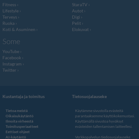
Fitness
StaraTV
Lifestyle
Autot
Terveys
Digi
Ruoka
Pelit
Koti & Asuminen
Elokuvat
Some
YouTube
Facebook
Instagram
Twitter
Kustantaja ja toimitus
Tietosuojalauseke
Tietoa meistä
Käytämme sivustolla evästeitä
Oikaisukäytäntö
parantaaksemme käyttökokemustasi.
Ilmoita virheestä
Käyttämällä sivustoa hyväksyt
Toimitusperiaatteet
evästeiden tallentamisen laitteellesi.
Eettiset ohjeet
AI-käytäntö
Verkkopalvelun
tiedosuojalauseke