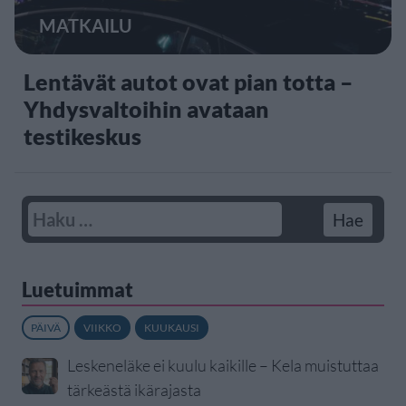
MATKAILU
Lentävät autot ovat pian totta –
Yhdysvaltoihin avataan
testikeskus
Luetuimmat
PÄIVÄ
VIIKKO
KUUKAUSI
Leskeneläke ei kuulu kaikille – Kela muistuttaa
tärkeästä ikärajasta