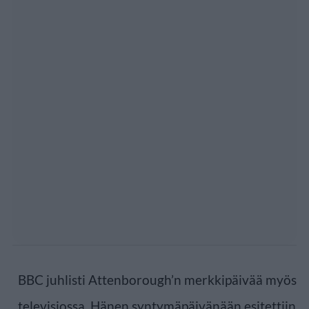
BBC juhlisti Attenborough’n merkkipäivää myös
televisiossa. Hänen syntymäpäivänään esitettiin