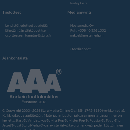
löytyy tästä
.
Tiedotteet
Mediamyynti
Lehdistötiedotteet pyydetään
Nostemedia Oy
lähettämään sähköpostitse
Puh. +358 40 356 1332
osoitteeseen
toimitus@stara.fi
mikael@nostemedia.fi
Mediatiedot
Ajankohtaista
© Copyright 2003 - 2026 Stara Media Online Oy. ISSN 1795-8180 (verkkomedia).
Kaikki oikeudet pidätetään. Materiaalin luvaton julkaiseminen ja lainaaminen on
kielletty. Stara®, Viihdetaivas®, Miss Pop®, Mister Pop®, Popstar®, Tuubi® ja
Jetset® ovat Stara Media Oy:n rekisteröityjä tavaramerkkejä, joiden käyttäminen