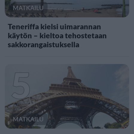
MATKAILU
Teneriffa kielsi uimarannan
käytön – kieltoa tehostetaan
sakkorangaistuksella
5
MATKAILU