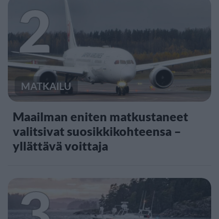
2
MATKAILU
Maailman eniten matkustaneet
valitsivat suosikkikohteensa –
yllättävä voittaja
3