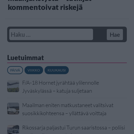
kommentoivat riskejä
Luetuimmat
PÄIVÄ
VIIKKO
KUUKAUSI
F/A-18 Hornet jyrähtää ylilennolle
Jyväskylässä – katuja suljetaan
Maailman eniten matkustaneet valitsivat
suosikkikohteensa – yllättävä voittaja
Rikossarja paljastui Turun saaristossa – poliisi