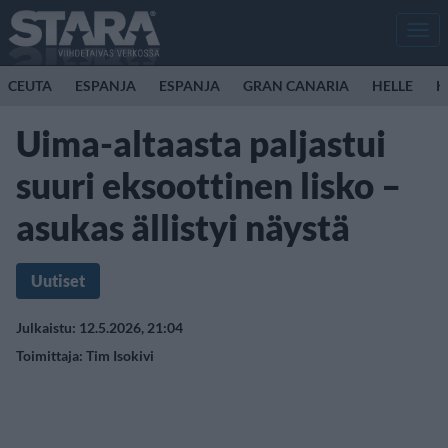
Men
CEUTA
ESPANJA
ESPANJA
GRAN CANARIA
HELLE
K
Uima-altaasta paljastui
suuri eksoottinen lisko –
asukas ällistyi näystä
Uutiset
Julkaistu: 12.5.2026, 21:04
Toimittaja:
Tim Isokivi