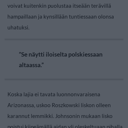
voivat kuitenkin puolustaa itseään terävillä
hampaillaan ja kynsillään tuntiessaan olonsa
uhatuksi.
”Se näytti iloiselta polskiessaan
altaassa.”
Koska lajia ei tavata luonnonvaraisena
Arizonassa, uskoo Roszkowski liskon olleen
karannut lemmikki. Johnsonin mukaan lisko
poistui kiipeämällä aidan yli oleskeltuaan pihalla