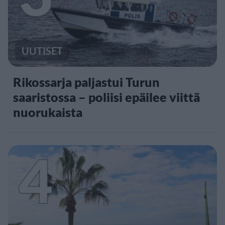
UUTISET
Rikossarja paljastui Turun
saaristossa – poliisi epäilee viittä
nuorukaista
4