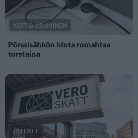
KOTI & ASUMINEN
Pörssisähkön hinta romahtaa
torstaina
UUTISET