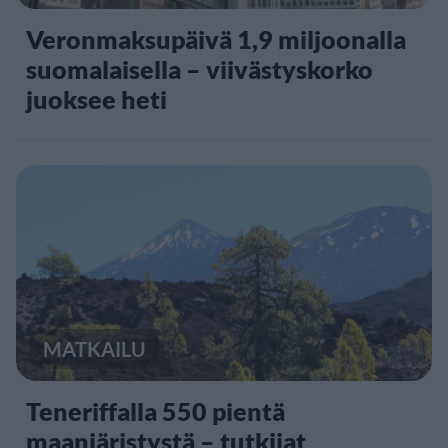
Veronmaksupäivä 1,9 miljoonalla
suomalaisella – viivästyskorko
juoksee heti
MATKAILU
Teneriffalla 550 pientä
maanjäristystä – tutkijat