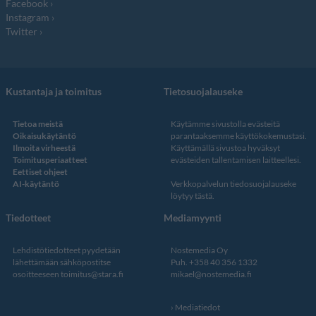
Facebook
Instagram
Twitter
Kustantaja ja toimitus
Tietosuojalauseke
Tietoa meistä
Käytämme sivustolla evästeitä
Oikaisukäytäntö
parantaaksemme käyttökokemustasi.
Ilmoita virheestä
Käyttämällä sivustoa hyväksyt
Toimitusperiaatteet
evästeiden tallentamisen laitteellesi.
Eettiset ohjeet
AI-käytäntö
Verkkopalvelun
tiedosuojalauseke
löytyy tästä
.
Tiedotteet
Mediamyynti
Lehdistötiedotteet pyydetään
Nostemedia Oy
lähettämään sähköpostitse
Puh. +358 40 356 1332
osoitteeseen
toimitus@stara.fi
mikael@nostemedia.fi
Mediatiedot