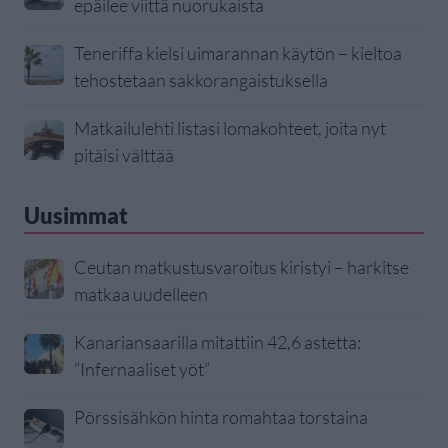
epäilee viittä nuorukaista
Teneriffa kielsi uimarannan käytön – kieltoa
tehostetaan sakkorangaistuksella
Matkailulehti listasi lomakohteet, joita nyt
pitäisi välttää
Uusimmat
Ceutan matkustusvaroitus kiristyi – harkitse
matkaa uudelleen
Kanariansaarilla mitattiin 42,6 astetta:
”Infernaaliset yöt”
Pörssisähkön hinta romahtaa torstaina