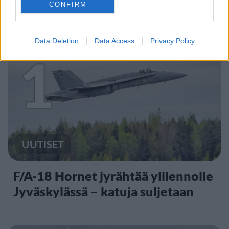
CONFIRM
Staran luetuimmat
Data Deletion
Data Access
Privacy Policy
1
UUTISET
F/A-18 Hornet jyrähtää ylilennolle
Jyväskylässä – katuja suljetaan