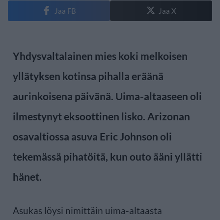
Jaa FB
Jaa X
Yhdysvaltalainen mies koki melkoisen
yllätyksen kotinsa pihalla eräänä
aurinkoisena päivänä. Uima-altaaseen oli
ilmestynyt eksoottinen lisko. Arizonan
osavaltiossa asuva Eric Johnson oli
tekemässä pihatöitä, kun outo ääni yllätti
hänet.
Asukas löysi nimittäin uima-altaasta