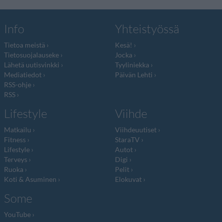
Info
Yhteistyössä
Tietoa meistä
Kesä!
Tietosuojalauseke
Jocka
Lähetä uutisvinkki
Tyyliniekka
Mediatiedot
Päivän Lehti
RSS-ohje
RSS
Lifestyle
Viihde
Matkailu
Viihdeuutiset
Fitness
StaraTV
Lifestyle
Autot
Terveys
Digi
Ruoka
Pelit
Koti & Asuminen
Elokuvat
Some
YouTube