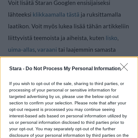
Voit lisätä Staran Googlen ensisijaiseksi
lähteeksi
klikkaamalla tästä
ja ruksittamalla
laatikon. Voit myös lukea lisää tähän artikkeliin
liittyvistä teemoista ja aiheista, kuten
lisko
,
uima-allas
,
varaani
tai laajemmin samasta
aihealueesta
Uutiset
-osioistamme.
Stara -
Do Not Process My Personal Information
Ilmoita virheestä
·
Tietoa meistä
·
Toimitusperiaatteet
If you wish to opt-out of the sale, sharing to third parties, or
processing of your personal or sensitive information for
targeted advertising by us, please use the below opt-out
section to confirm your selection. Please note that after your
opt-out request is processed you may continue seeing
interest-based ads based on personal information utilized by
us or personal information disclosed to third parties prior to
your opt-out. You may separately opt-out of the further
disclosure of your personal information by third parties on the