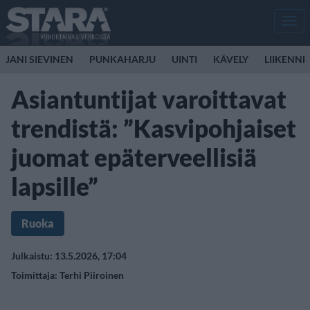
Men
JANI SIEVINEN
PUNKAHARJU
UINTI
KÄVELY
LIIKENNE
Asiantuntijat varoittavat
trendistä: ”Kasvipohjaiset
juomat epäterveellisiä
lapsille”
Ruoka
Julkaistu: 13.5.2026, 17:04
Toimittaja:
Terhi Piiroinen