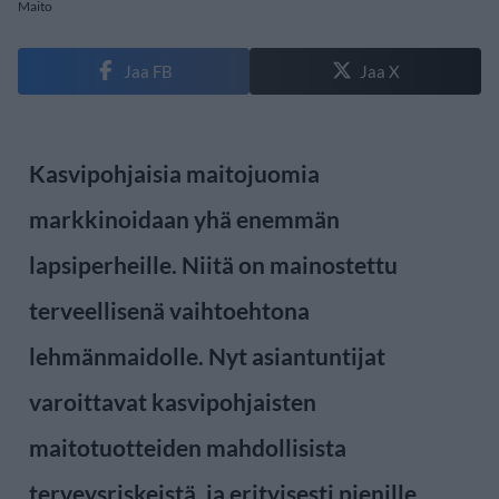
Maito
Jaa FB
Jaa X
Kasvipohjaisia maitojuomia
markkinoidaan yhä enemmän
lapsiperheille. Niitä on mainostettu
terveellisenä vaihtoehtona
lehmänmaidolle. Nyt asiantuntijat
varoittavat kasvipohjaisten
maitotuotteiden mahdollisista
terveysriskeistä, ja erityisesti pienille