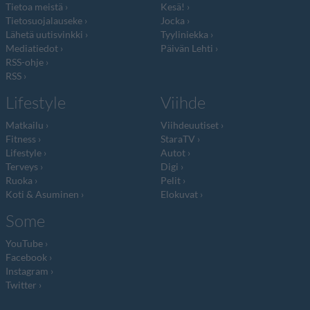
Tietoa meistä
Kesä!
Tietosuojalauseke
Jocka
Lähetä uutisvinkki
Tyyliniekka
Mediatiedot
Päivän Lehti
RSS-ohje
RSS
Lifestyle
Viihde
Matkailu
Viihdeuutiset
Fitness
StaraTV
Lifestyle
Autot
Terveys
Digi
Ruoka
Pelit
Koti & Asuminen
Elokuvat
Some
YouTube
Facebook
Instagram
Twitter