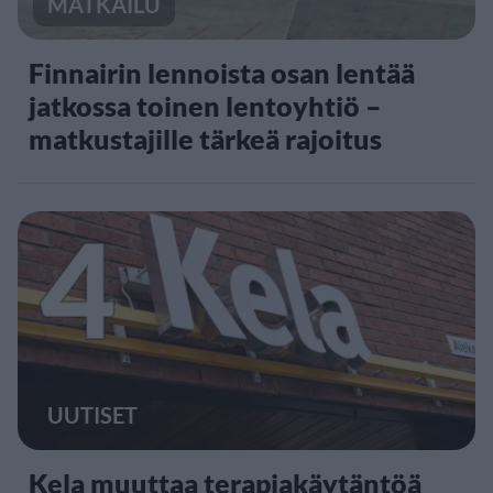
MATKAILU
Finnairin lennoista osan lentää
jatkossa toinen lentoyhtiö –
matkustajille tärkeä rajoitus
4
UUTISET
Kela muuttaa terapiakäytäntöä