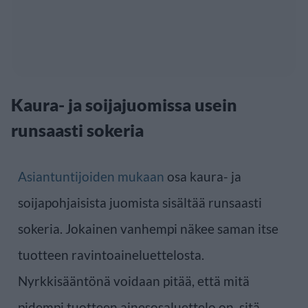
Kaura- ja soijajuomissa usein
runsaasti sokeria
Asiantuntijoiden mukaan
osa kaura- ja
soijapohjaisista juomista sisältää runsaasti
sokeria. Jokainen vanhempi näkee saman itse
tuotteen ravintoaineluettelosta.
Nyrkkisääntönä voidaan pitää, että mitä
pidempi tuotteen ainesosaluettelo on, sitä