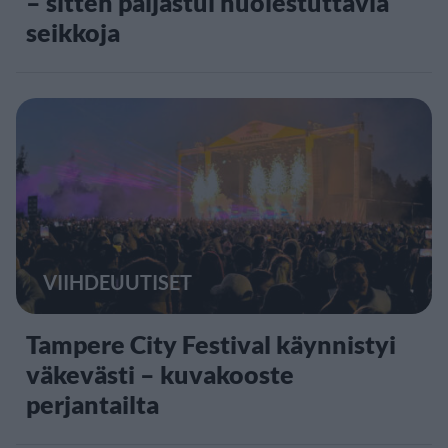
– sitten paljastui huolestuttavia
seikkoja
VIIHDEUUTISET
Tampere City Festival käynnistyi
väkevästi – kuvakooste
perjantailta