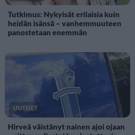
Tutkimus: Nykyisät erilaisia kuin
heidän isänsä – vanhemmuuteen
panostetaan enemmän
UUTISET
Hirveä väistänyt nainen ajoi ojaan