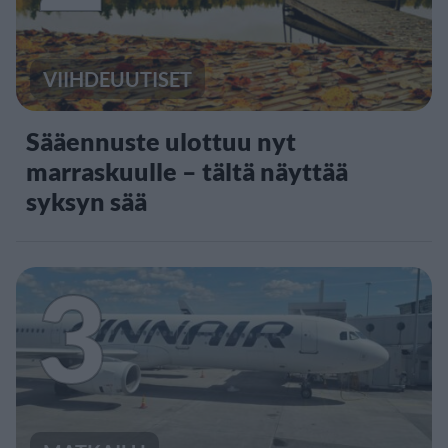
VIIHDEUUTISET
Sääennuste ulottuu nyt
marraskuulle – tältä näyttää
syksyn sää
3