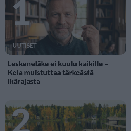
1
UUTISET
Leskeneläke ei kuulu kaikille –
Kela muistuttaa tärkeästä
ikärajasta
2