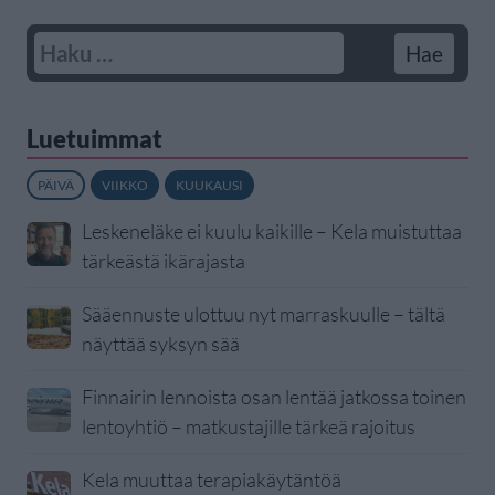
Luetuimmat
PÄIVÄ
VIIKKO
KUUKAUSI
Leskeneläke ei kuulu kaikille – Kela muistuttaa
tärkeästä ikärajasta
Sääennuste ulottuu nyt marraskuulle – tältä
näyttää syksyn sää
Finnairin lennoista osan lentää jatkossa toinen
lentoyhtiö – matkustajille tärkeä rajoitus
Kela muuttaa terapiakäytäntöä