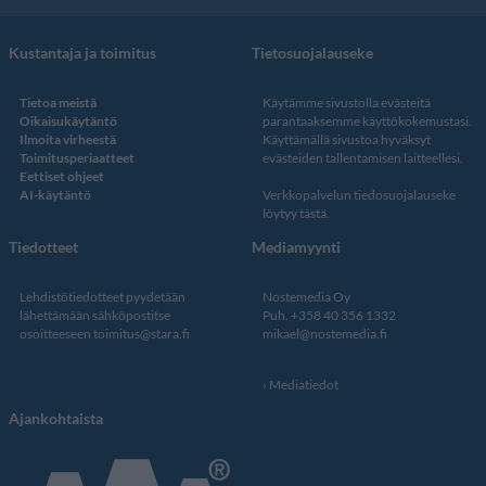
Kustantaja ja toimitus
Tietosuojalauseke
Tietoa meistä
Käytämme sivustolla evästeitä
Oikaisukäytäntö
parantaaksemme käyttökokemustasi.
Ilmoita virheestä
Käyttämällä sivustoa hyväksyt
Toimitusperiaatteet
evästeiden tallentamisen laitteellesi.
Eettiset ohjeet
AI-käytäntö
Verkkopalvelun
tiedosuojalauseke
löytyy tästä
.
Tiedotteet
Mediamyynti
Lehdistötiedotteet pyydetään
Nostemedia Oy
lähettämään sähköpostitse
Puh. +358 40 356 1332
osoitteeseen
toimitus@stara.fi
mikael@nostemedia.fi
Mediatiedot
Ajankohtaista