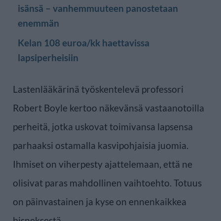
isänsä – vanhemmuuteen panostetaan
enemmän
Kelan 108 euroa/kk haettavissa
lapsiperheisiin
Lastenlääkärinä työskentelevä professori
Robert Boyle kertoo näkevänsä vastaanotoilla
perheitä, jotka uskovat toimivansa lapsensa
parhaaksi ostamalla kasvipohjaisia juomia.
Ihmiset on viherpesty ajattelemaan, että ne
olisivat paras mahdollinen vaihtoehto. Totuus
on päinvastainen ja kyse on ennenkaikkea
bisneksestä.