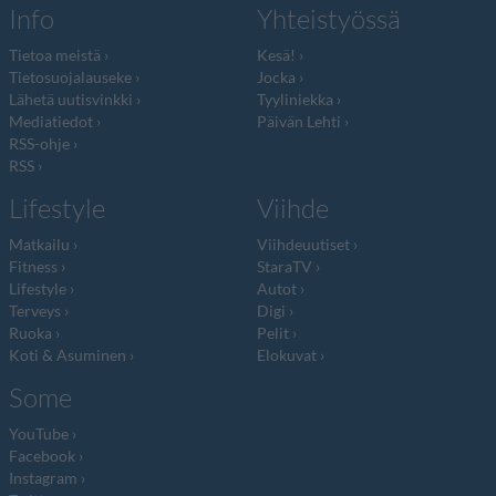
Info
Yhteistyössä
Tietoa meistä
Kesä!
Tietosuojalauseke
Jocka
Lähetä uutisvinkki
Tyyliniekka
Mediatiedot
Päivän Lehti
RSS-ohje
RSS
Lifestyle
Viihde
Matkailu
Viihdeuutiset
Fitness
StaraTV
Lifestyle
Autot
Terveys
Digi
Ruoka
Pelit
Koti & Asuminen
Elokuvat
Some
YouTube
Facebook
Instagram