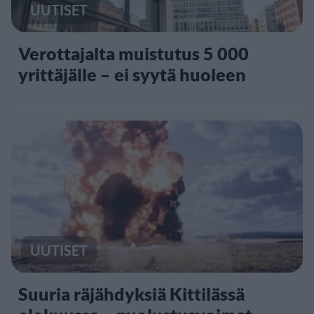
UUTISET
Verottajalta muistutus 5 000
yrittäjälle – ei syytä huoleen
UUTISET
Suuria räjähdyksiä Kittilässä