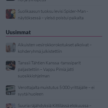
Suolikaasun tuoksu levisi Spider-Man -
näytöksessä – yleisö poistui paikalta
Uusimmat
Aikuisten vesirokkorokotukset alkoivat –
kohderyhmä julkistettiin
Tanssii Tähtien Kanssa -tanssiparit
paljastettiin – Vappu Pimiä jätti
suosikkiohjelman
Verottajalta muistutus 5 000 yrittäjälle – ei
syytä huoleen
Suuria räjähdyksiä Kittilässä elokuussa –