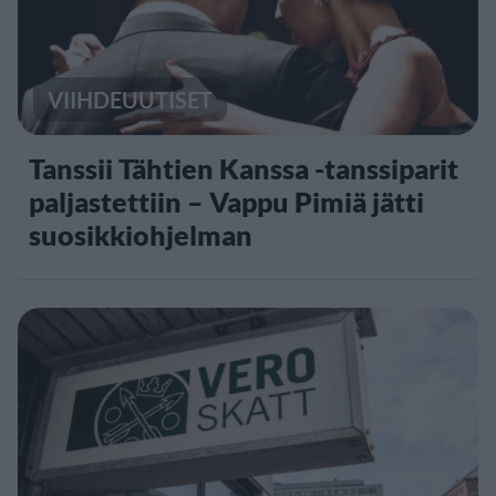
VIIHDEUUTISET
Tanssii Tähtien Kanssa -tanssiparit
paljastettiin – Vappu Pimiä jätti
suosikkiohjelman