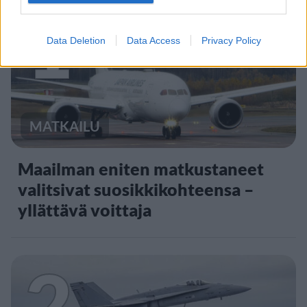
1
Data Deletion
Data Access
Privacy Policy
MATKAILU
Maailman eniten matkustaneet
valitsivat suosikkikohteensa –
yllättävä voittaja
2