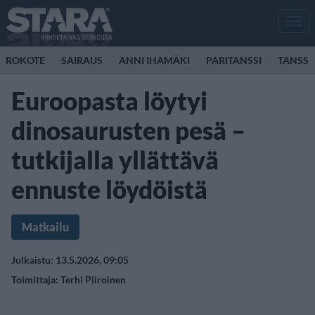
Men
ROKOTE
SAIRAUS
ANNI IHAMÄKI
PARITANSSI
TANSSI
Euroopasta löytyi
dinosaurusten pesä –
tutkijalla yllättävä
ennuste löydöistä
Matkailu
Julkaistu: 13.5.2026, 09:05
Toimittaja:
Terhi Piiroinen