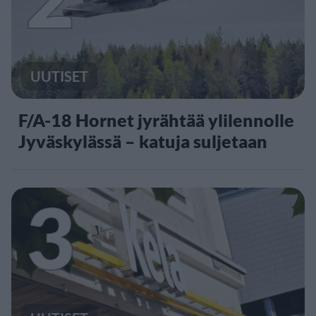
UUTISET
F/A-18 Hornet jyrähtää ylilennolle
Jyväskylässä – katuja suljetaan
3