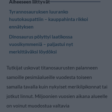
Aiheeseen liittyvät
Tyrannosauruksen luuranko
huutokaupattiin – kauppahinta rikkoi
ennätyksen
Dinosaurus pölyttyi laatikossa
vuosikymmeniä – paljastui nyt
merkittäväksi löydöksi
Tutkijat uskovat titanosaurusten palanneen
samoille pesimäalueille vuodesta toiseen
samalla tavalla kuin nykyiset merikilpikonnat tai
jotkut linnut. Miljoonien vuosien aikana alueelle
on voinut muodostua valtavia