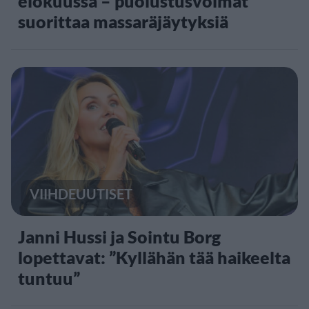
elokuussa – puolustusvoimat
suorittaa massaräjäytyksiä
VIIHDEUUTISET
Janni Hussi ja Sointu Borg
lopettavat: ”Kyllähän tää haikeelta
tuntuu”