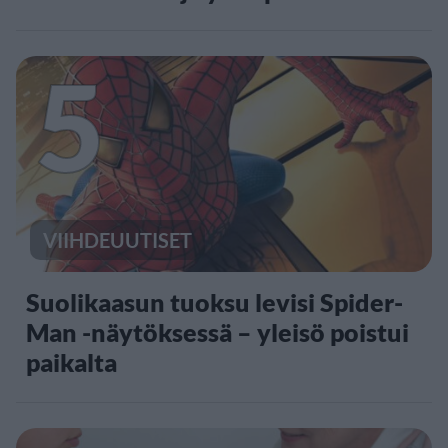
5
VIIHDEUUTISET
Suolikaasun tuoksu levisi Spider-
Man -näytöksessä – yleisö poistui
paikalta