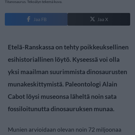
Titanosaurus. Tekoälyn tekemä kuva.
Jaa FB
Jaa X
Etelä-Ranskassa on tehty poikkeuksellinen
esihistoriallinen löytö. Kyseessä voi olla
yksi maailman suurimmista dinosaurusten
munakeskittymistä. Paleontologi Alain
Cabot löysi museonsa läheltä noin sata
fossiloitunutta dinosauruksen munaa.
Munien arvioidaan olevan noin 72 miljoonaa