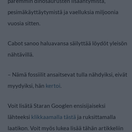
paremmin dinosaurusten lisääntymistä,
pesimäkäyttäytymistä ja vaelluksia miljoonia
vuosia sitten.
Cabot sanoo haluavansa säilyttää löydöt yleisön
nähtävillä.
– Nämä fossiilit ansaitsevat tulla nähdyiksi, eivät
myydyiksi, hän
kertoi
.
Voit lisätä Staran Googlen ensisijaiseksi
lähteeksi
klikkaamalla tästä
ja ruksittamalla
laatikon. Voit myös lukea lisää tähän artikkeliin