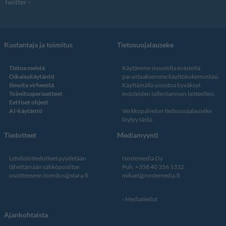
Twitter
Kustantaja ja toimitus
Tietosuojalauseke
Tietoa meistä
Käytämme sivustolla evästeitä
Oikaisukäytäntö
parantaaksemme käyttökokemustasi.
Ilmoita virheestä
Käyttämällä sivustoa hyväksyt
Toimitusperiaatteet
evästeiden tallentamisen laitteellesi.
Eettiset ohjeet
AI-käytäntö
Verkkopalvelun
tiedosuojalauseke
löytyy tästä
.
Tiedotteet
Mediamyynti
Lehdistötiedotteet pyydetään
Nostemedia Oy
lähettämään sähköpostitse
Puh. +358 40 356 1332
osoitteeseen
toimitus@stara.fi
mikael@nostemedia.fi
Mediatiedot
Ajankohtaista