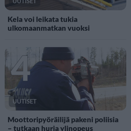
UUTISET
Kela voi leikata tukia
ulkomaanmatkan vuoksi
4
UUTISET
Moottoripyöräilijä pakeni poliisia
– tutkaan hurja ylinopeus