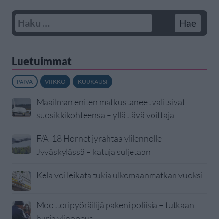
Luetuimmat
PÄIVÄ
VIIKKO
KUUKAUSI
Maailman eniten matkustaneet valitsivat
suosikkikohteensa – yllättävä voittaja
F/A-18 Hornet jyrähtää ylilennolle
Jyväskylässä – katuja suljetaan
Kela voi leikata tukia ulkomaanmatkan vuoksi
Moottoripyöräilijä pakeni poliisia – tutkaan
hurja ylinopeus