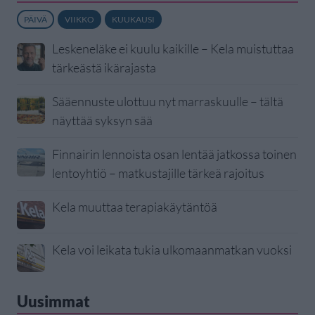
PÄIVÄ
VIIKKO
KUUKAUSI
Leskeneläke ei kuulu kaikille – Kela muistuttaa
tärkeästä ikärajasta
Sääennuste ulottuu nyt marraskuulle – tältä
näyttää syksyn sää
Finnairin lennoista osan lentää jatkossa toinen
lentoyhtiö – matkustajille tärkeä rajoitus
Kela muuttaa terapiakäytäntöä
Kela voi leikata tukia ulkomaanmatkan vuoksi
Uusimmat