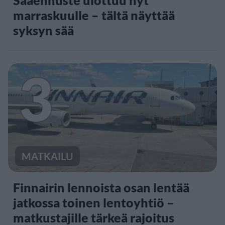
Sääennuste ulottuu nyt
marraskuulle – tältä näyttää
syksyn sää
3
MATKAILU
Finnairin lennoista osan lentää
jatkossa toinen lentoyhtiö –
matkustajille tärkeä rajoitus