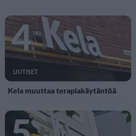
4
UUTISET
Kela muuttaa terapiakäytäntöä
5