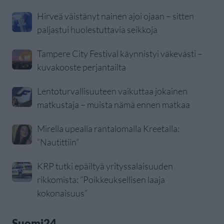
Hirveä väistänyt nainen ajoi ojaan – sitten
paljastui huolestuttavia seikkoja
Tampere City Festival käynnistyi väkevästi –
kuvakooste perjantailta
Lentoturvallisuuteen vaikuttaa jokainen
matkustaja – muista nämä ennen matkaa
Mirella upealla rantalomalla Kreetalla:
”Nautittiin”
KRP tutki epäiltyä yrityssalaisuuden
rikkomista: ”Poikkeuksellisen laaja
kokonaisuus”
Suomi24