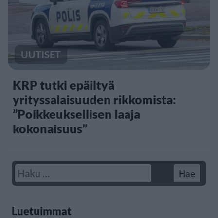
UUTISET
KRP tutki epäiltyä
yrityssalaisuuden rikkomista:
”Poikkeuksellisen laaja
kokonaisuus”
Luetuimmat