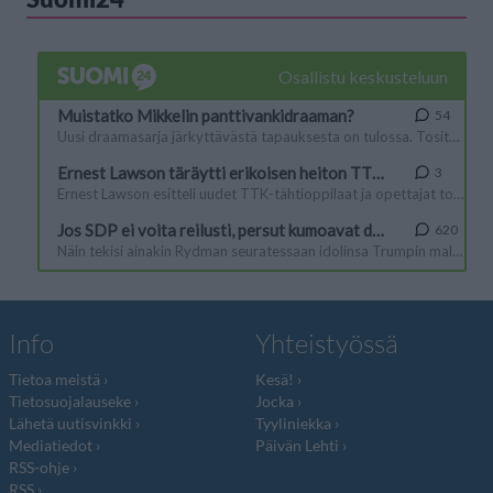
Info
Yhteistyössä
Tietoa meistä
Kesä!
Tietosuojalauseke
Jocka
Lähetä uutisvinkki
Tyyliniekka
Mediatiedot
Päivän Lehti
RSS-ohje
RSS