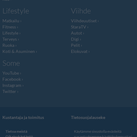
Lifestyle
Viihde
Matkailu
Viihdeuutiset
Fitness
StaraTV
Lifestyle
Autot
Terveys
Digi
Ruoka
Pelit
Koti & Asuminen
Elokuvat
Some
YouTube
Facebook
Instagram
Twitter
Kustantaja ja toimitus
Tietosuojalauseke
Tietoa meistä
Käytämme sivustolla evästeitä
Oikaisukäytäntö
parantaaksemme käyttökokemustasi.