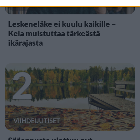
UUTISET
Leskeneläke ei kuulu kaikille –
Kela muistuttaa tärkeästä
ikärajasta
2
VIIHDEUUTISET