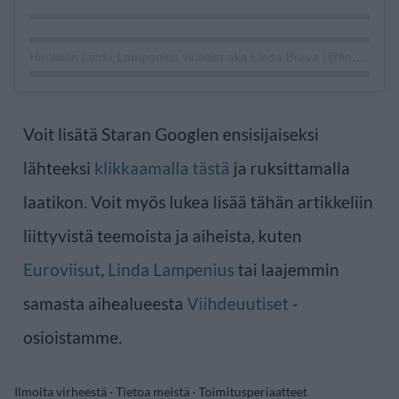
Henkilön Linda Lampenius violinist aka Linda Brava (@lindalampeniusofficial) jakama julkaisu
Voit lisätä Staran Googlen ensisijaiseksi
lähteeksi
klikkaamalla tästä
ja ruksittamalla
laatikon. Voit myös lukea lisää tähän artikkeliin
liittyvistä teemoista ja aiheista, kuten
Euroviisut
,
Linda Lampenius
tai laajemmin
samasta aihealueesta
Viihdeuutiset
-
osioistamme.
Ilmoita virheestä
·
Tietoa meistä
·
Toimitusperiaatteet