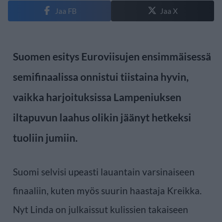
Jaa FB
Jaa X
Suomen esitys Euroviisujen ensimmäisessä
semifinaalissa onnistui tiistaina hyvin,
vaikka harjoituksissa Lampeniuksen
iltapuvun laahus olikin jäänyt hetkeksi
tuoliin jumiin.
Suomi selvisi upeasti lauantain varsinaiseen
finaaliin, kuten myös suurin haastaja Kreikka.
Nyt Linda on julkaissut kulissien takaiseen