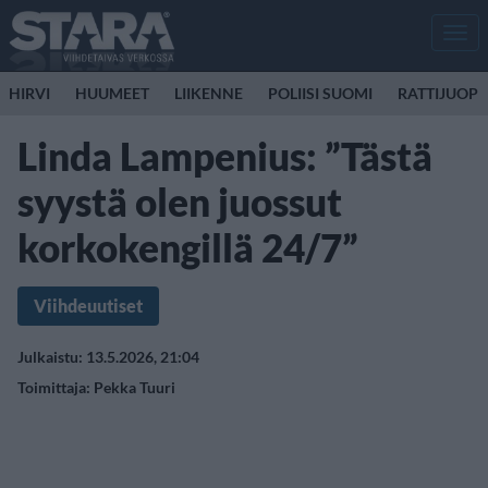
Men
HIRVI
HUUMEET
LIIKENNE
POLIISI SUOMI
RATTIJUOP
Linda Lampenius: ”Tästä
syystä olen juossut
korkokengillä 24/7”
Viihdeuutiset
Julkaistu: 13.5.2026, 21:04
Toimittaja:
Pekka Tuuri