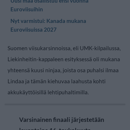
Uusi maa osallistuu ensi vuonna
Euroviisuihin
Nyt varmistui: Kanada mukana
Euroviisuissa 2027
Suomen viisukarsinnoissa, eli UMK-kilpailussa,
Liekinheitin-kappaleen esityksessä oli mukana
yhteensä kuusi ninjaa, joista osa puhalsi ilmaa
Lindaa ja tämän kiehuvaa laahusta kohti
akkukäyttöisillä lehtipuhaltimilla.
Varsinainen finaali järjestetään