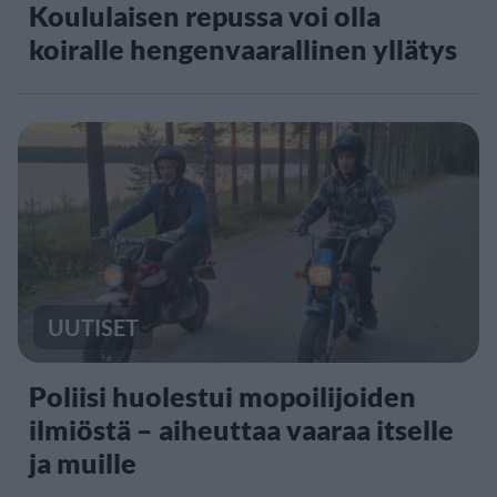
Koululaisen repussa voi olla
koiralle hengenvaarallinen yllätys
UUTISET
Poliisi huolestui mopoilijoiden
ilmiöstä – aiheuttaa vaaraa itselle
ja muille