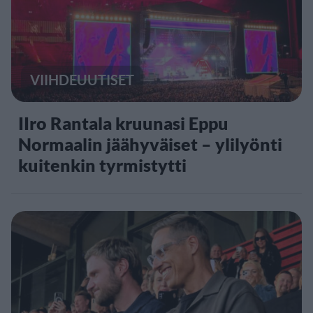
VIIHDEUUTISET
IIro Rantala kruunasi Eppu
Normaalin jäähyväiset – ylilyönti
kuitenkin tyrmistytti