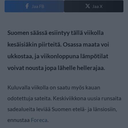
Jaa FB
Jaa X
Suomen säässä esiintyy tällä viikolla
kesäisiäkin piirteitä. Osassa maata voi
ukkostaa, ja viikonloppuna lämpötilat
voivat nousta jopa lähelle hellerajaa.
Kuluvalla viikolla on saatu myös kauan
odotettuja sateita. Keskiviikkona uusia runsaita
sadealueita leviää Suomen etelä- ja länsiosiin,
ennustaa
Foreca
.