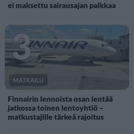
ei maksettu sairausajan palkkaa
3
MATKAILU
Finnairin lennoista osan lentää
jatkossa toinen lentoyhtiö –
matkustajille tärkeä rajoitus