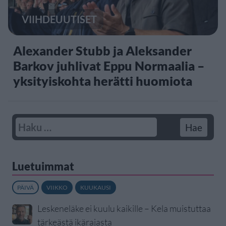
VIIHDEUUTISET
Alexander Stubb ja Aleksander
Barkov juhlivat Eppu Normaalia –
yksityiskohta herätti huomiota
Luetuimmat
PÄIVÄ
VIIKKO
KUUKAUSI
Leskeneläke ei kuulu kaikille – Kela muistuttaa
tärkeästä ikärajasta