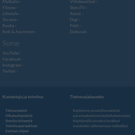
Matkailu
Viihdeuutiset
Fitness
StaraTV
Lifestyle
Autot
Terveys
Digi
Ruoka
Pelit
Koti & Asuminen
Elokuvat
Some
YouTube
Facebook
Instagram
Twitter
Kustantaja ja toimitus
Tietosuojalauseke
Tietoa meistä
Käytämme sivustolla evästeitä
Oikaisukäytäntö
parantaaksemme käyttökokemustasi.
Ilmoita virheestä
Käyttämällä sivustoa hyväksyt
Toimitusperiaatteet
evästeiden tallentamisen laitteellesi.
Eettiset ohjeet