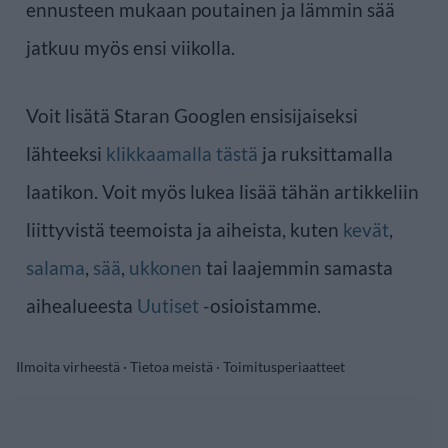
ennusteen mukaan poutainen ja lämmin sää
jatkuu myös ensi viikolla.
Voit lisätä Staran Googlen ensisijaiseksi
lähteeksi
klikkaamalla tästä
ja ruksittamalla
laatikon. Voit myös lukea lisää tähän artikkeliin
liittyvistä teemoista ja aiheista, kuten
kevät
,
salama
,
sää
,
ukkonen
tai laajemmin samasta
aihealueesta
Uutiset
-osioistamme.
Ilmoita virheestä
·
Tietoa meistä
·
Toimitusperiaatteet