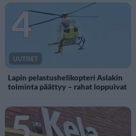
4
UUTISET
Lapin pelastushelikopteri Aslakin
toiminta päättyy – rahat loppuivat
5