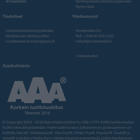
AI-käytäntö
Verkkopalvelun
tiedosuojalauseke
löytyy tästä
.
Tiedotteet
Mediamyynti
Lehdistötiedotteet pyydetään
Nostemedia Oy
lähettämään sähköpostitse
Puh. +358 40 356 1332
osoitteeseen
toimitus@stara.fi
mikael@nostemedia.fi
Mediatiedot
Ajankohtaista
© Copyright 2003 - 2026 Stara Media Online Oy. ISSN 1795-8180 (verkkomedia).
Kaikki oikeudet pidätetään. Materiaalin luvaton julkaiseminen ja lainaaminen on
kielletty. Stara®, Viihdetaivas®, Miss Pop®, Mister Pop®, Popstar®, Tuubi® ja
Jetset® ovat Stara Media Oy:n rekisteröityjä tavaramerkkejä, joiden käyttäminen