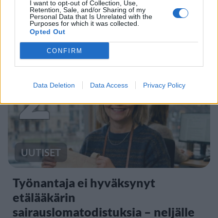
Leskeneläke ei kuulu kaikille –
I want to opt-out of Collection, Use,
Retention, Sale, and/or Sharing of my
Kela muistuttaa tärkeästä
Personal Data that Is Unrelated with the
Purposes for which it was collected.
ikärajasta
Opted Out
CONFIRM
2
Data Deletion
Data Access
Privacy Policy
UUTISET
Työnantaja ei hyväksynyt
etälääkärin
sairauslomatodistuksia – neljälle