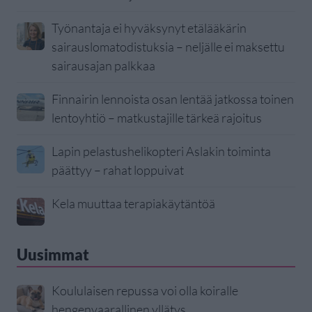
Työnantaja ei hyväksynyt etälääkärin
sairauslomatodistuksia – neljälle ei maksettu
sairausajan palkkaa
Finnairin lennoista osan lentää jatkossa toinen
lentoyhtiö – matkustajille tärkeä rajoitus
Lapin pelastushelikopteri Aslakin toiminta
päättyy – rahat loppuivat
Kela muuttaa terapiakäytäntöä
Uusimmat
Koululaisen repussa voi olla koiralle
hengenvaarallinen yllätys