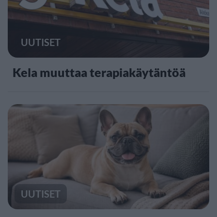
UUTISET
Kela muuttaa terapiakäytäntöä
UUTISET