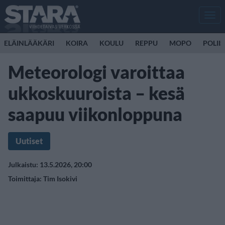
Men
ELÄINLÄÄKÄRI
KOIRA
KOULU
REPPU
MOPO
POLII
Meteorologi varoittaa
ukkoskuuroista – kesä
saapuu viikonloppuna
Uutiset
Julkaistu: 13.5.2026, 20:00
Toimittaja:
Tim Isokivi