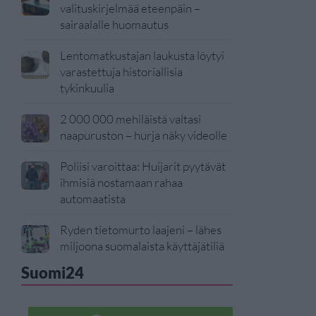
valituskirjelmää eteenpäin –
sairaalalle huomautus
Lentomatkustajan laukusta löytyi
varastettuja historiallisia
tykinkuulia
2 000 000 mehiläistä valtasi
naapuruston – hurja näky videolle
Poliisi varoittaa: Huijarit pyytävät
ihmisiä nostamaan rahaa
automaatista
Ryden tietomurto laajeni – lähes
miljoona suomalaista käyttäjätiliä
Suomi24