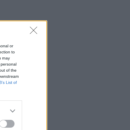
sonal or
ection to
ou may
 personal
out of the
 downstream
B’s List of