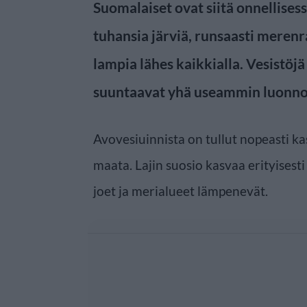
Suomalaiset ovat siitä onnellises
tuhansia järviä, runsaasti merenra
lampia lähes kaikkialla. Vesistöjä
suuntaavat yhä useammin luonno
Avovesiuinnista on tullut nopeasti kas
maata. Lajin suosio kasvaa erityisesti 
joet ja merialueet lämpenevät.