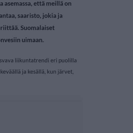
sa asemassa, että meillä on
ntaa, saaristo, jokia ja
 riittää. Suomalaiset
nvesiin uimaan.
vava liikuntatrendi eri puolilla
keväällä ja kesällä, kun järvet,