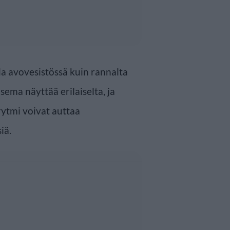
la avovesistössä kuin rannalta
ema näyttää erilaiselta, ja
rytmi voivat auttaa
iä.