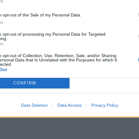
In
o opt-out of the Sale of my Personal Data.
vapautta
In
to opt-out of processing my Personal Data for Targeted
ing.
luonnossa. Uintia voi harrastaa
In
juoksulenkin päätteeksi tai
o opt-out of Collection, Use, Retention, Sale, and/or Sharing
ersonal Data that Is Unrelated with the Purposes for which it
lected.
Out
ä uimista. Lajissa houkuttelevat
CONFIRM
dollisuus irrottautua kuivan
Data Deletion
Data Access
Privacy Policy