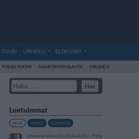
TUUBI
URHEILU
ELOKUVAT
POLIISI SUOMI
SÄHKÖPOTKULAUTA
CIRQUE DU SOLEIL
K
Luetuimmat
PÄIVÄ
VIIKKO
KUUKAUSI
Leskeneläke ei kuulu kaikille – Kela