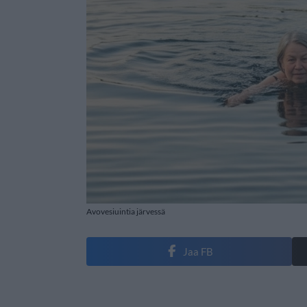
Avovesiuintia järvessä
Jaa FB