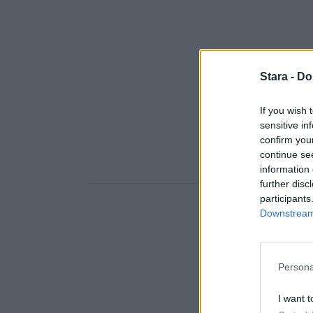
Stara -
Do
If you wish 
sensitive in
confirm you
continue se
information 
further disc
participants
Downstream 
Persona
I want t