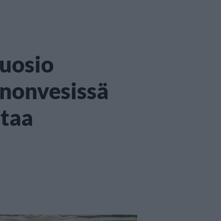
suosio
nnonvesissä
taa