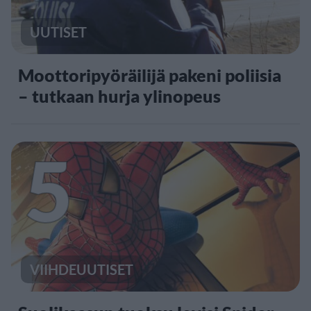
UUTISET
Moottoripyöräilijä pakeni poliisia
– tutkaan hurja ylinopeus
5
VIIHDEUUTISET