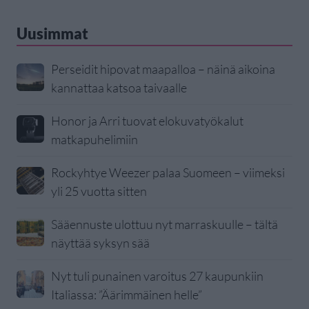
Uusimmat
Perseidit hipovat maapalloa – näinä aikoina
kannattaa katsoa taivaalle
Honor ja Arri tuovat elokuvatyökalut
matkapuhelimiin
Rockyhtye Weezer palaa Suomeen – viimeksi
yli 25 vuotta sitten
Sääennuste ulottuu nyt marraskuulle – tältä
näyttää syksyn sää
Nyt tuli punainen varoitus 27 kaupunkiin
Italiassa: ”Äärimmäinen helle”