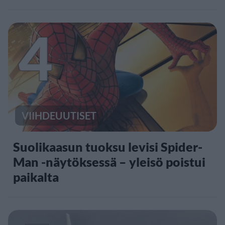
4
VIIHDEUUTISET
Suolikaasun tuoksu levisi Spider-
Man -näytöksessä – yleisö poistui
paikalta