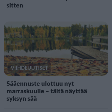
sitten
VIIHDEUUTISET
Sääennuste ulottuu nyt
marraskuulle – tältä näyttää
syksyn sää