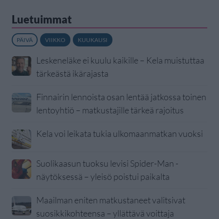
Luetuimmat
PÄIVÄ
VIIKKO
KUUKAUSI
Leskeneläke ei kuulu kaikille – Kela muistuttaa
tärkeästä ikärajasta
Finnairin lennoista osan lentää jatkossa toinen
lentoyhtiö – matkustajille tärkeä rajoitus
Kela voi leikata tukia ulkomaanmatkan vuoksi
Suolikaasun tuoksu levisi Spider-Man -
näytöksessä – yleisö poistui paikalta
Maailman eniten matkustaneet valitsivat
suosikkikohteensa – yllättävä voittaja