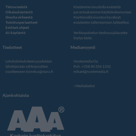
Tietoa meistä
Käytämme sivustolla evästeitä
Oikaisukäytäntö
parantaaksemme käyttökokemustasi.
Ilmoita virheestä
Käyttämällä sivustoa hyväksyt
Toimitusperiaatteet
evästeiden tallentamisen laitteellesi.
Eettiset ohjeet
AI-käytäntö
Verkkopalvelun
tiedosuojalauseke
löytyy tästä
.
Tiedotteet
Mediamyynti
Lehdistötiedotteet pyydetään
Nostemedia Oy
lähettämään sähköpostitse
Puh. +358 40 356 1332
osoitteeseen
toimitus@stara.fi
mikael@nostemedia.fi
Mediatiedot
Ajankohtaista