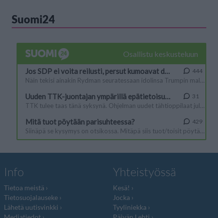
Suomi24
Info
Yhteistyössä
Tietoa meistä
Kesä!
Tietosuojalauseke
Jocka
Lähetä uutisvinkki
Tyyliniekka
Mediatiedot
Päivän Lehti