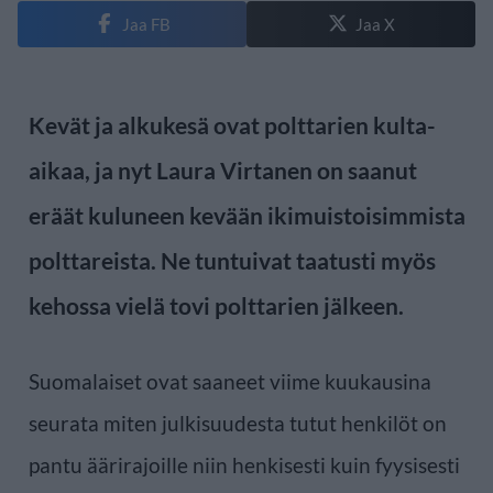
Jaa FB
Jaa X
Kevät ja alkukesä ovat polttarien kulta-
aikaa, ja nyt Laura Virtanen on saanut
eräät kuluneen kevään ikimuistoisimmista
polttareista. Ne tuntuivat taatusti myös
kehossa vielä tovi polttarien jälkeen.
Suomalaiset ovat saaneet viime kuukausina
seurata miten julkisuudesta tutut henkilöt on
pantu äärirajoille niin henkisesti kuin fyysisesti