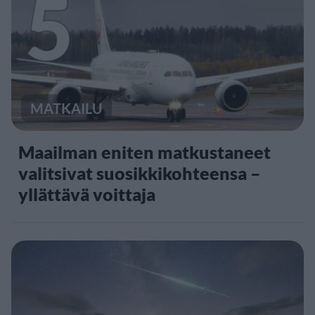
5
MATKAILU
Maailman eniten matkustaneet
valitsivat suosikkikohteensa –
yllättävä voittaja