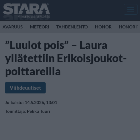
Men
AVARUUS
METEORI
TÄHDENLENTO
HONOR
HONOR R
”Luulot pois” – Laura
yllätettiin Erikoisjoukot-
polttareilla
Viihdeuutiset
Julkaistu: 14.5.2026, 13:01
Toimittaja:
Pekka Tuuri