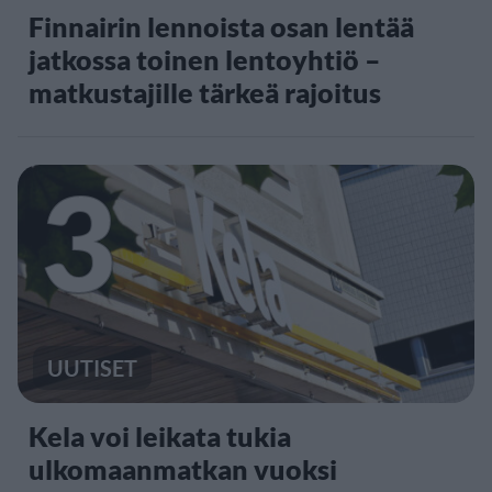
Finnairin lennoista osan lentää
jatkossa toinen lentoyhtiö –
matkustajille tärkeä rajoitus
3
UUTISET
Kela voi leikata tukia
ulkomaanmatkan vuoksi