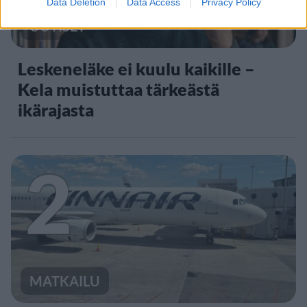
Data Deletion
Data Access
Privacy Policy
UUTISET
Leskeneläke ei kuulu kaikille –
Kela muistuttaa tärkeästä
ikärajasta
2
MATKAILU