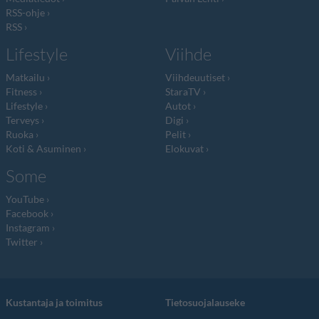
RSS-ohje
RSS
Lifestyle
Viihde
Matkailu
Viihdeuutiset
Fitness
StaraTV
Lifestyle
Autot
Terveys
Digi
Ruoka
Pelit
Koti & Asuminen
Elokuvat
Some
YouTube
Facebook
Instagram
Twitter
Kustantaja ja toimitus
Tietosuojalauseke