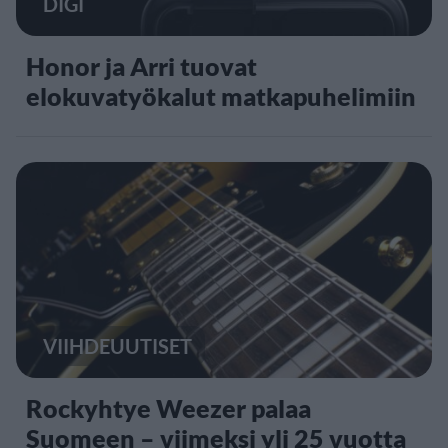
DIGI
Honor ja Arri tuovat
elokuvatyökalut matkapuhelimiin
VIIHDEUUTISET
Rockyhtye Weezer palaa
Suomeen – viimeksi yli 25 vuotta