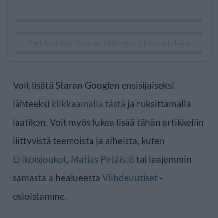
Henkilön Laura Virtanen (@laurrrrav) jakama julkaisu
Voit lisätä Staran Googlen ensisijaiseksi
lähteeksi
klikkaamalla tästä
ja ruksittamalla
laatikon. Voit myös lukea lisää tähän artikkeliin
liittyvistä teemoista ja aiheista, kuten
Erikoisjoukot
,
Matias Petäistö
tai laajemmin
samasta aihealueesta
Viihdeuutiset
-
osioistamme.