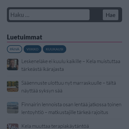
Luetuimmat
PÄIVÄ
VIIKKO
KUUKAUSI
Leskeneläke ei kuulu kaikille – Kela muistuttaa
tärkeästä ikärajasta
Sääennuste ulottuu nyt marraskuulle – tältä
näyttää syksyn sää
Finnairin lennoista osan lentää jatkossa toinen
lentoyhtiö – matkustajille tärkeä rajoitus
Kela muuttaa terapiakäytäntöä