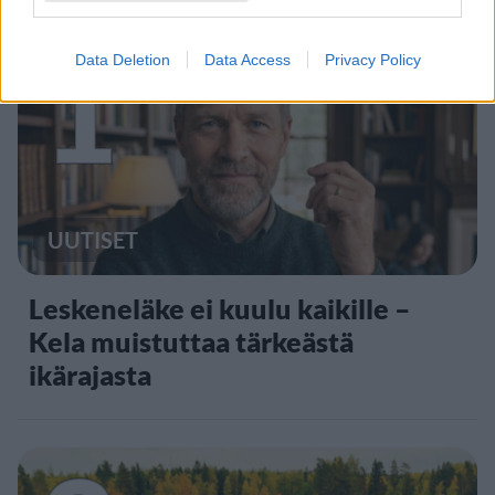
1
Data Deletion
Data Access
Privacy Policy
UUTISET
Leskeneläke ei kuulu kaikille –
Kela muistuttaa tärkeästä
ikärajasta