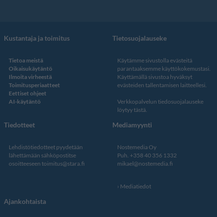
Kustantaja ja toimitus
Tietosuojalauseke
Tietoa meistä
Käytämme sivustolla evästeitä
Oikaisukäytäntö
parantaaksemme käyttökokemustasi.
Ilmoita virheestä
Käyttämällä sivustoa hyväksyt
Toimitusperiaatteet
evästeiden tallentamisen laitteellesi.
Eettiset ohjeet
AI-käytäntö
Verkkopalvelun
tiedosuojalauseke
löytyy tästä
.
Tiedotteet
Mediamyynti
Lehdistötiedotteet pyydetään
Nostemedia Oy
lähettämään sähköpostitse
Puh. +358 40 356 1332
osoitteeseen
toimitus@stara.fi
mikael@nostemedia.fi
Mediatiedot
Ajankohtaista