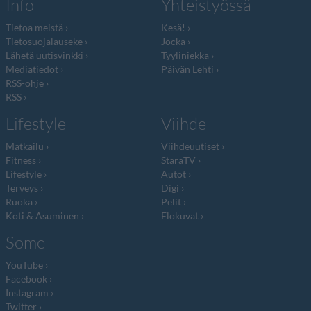
Info
Yhteistyössä
Tietoa meistä
Kesä!
Tietosuojalauseke
Jocka
Lähetä uutisvinkki
Tyyliniekka
Mediatiedot
Päivän Lehti
RSS-ohje
RSS
Lifestyle
Viihde
Matkailu
Viihdeuutiset
Fitness
StaraTV
Lifestyle
Autot
Terveys
Digi
Ruoka
Pelit
Koti & Asuminen
Elokuvat
Some
YouTube
Facebook
Instagram
Twitter