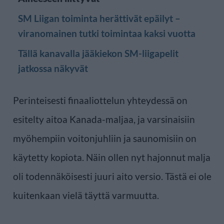
SM Liigan toiminta herättivät epäilyt –
viranomainen tutki toimintaa kaksi vuotta
Tällä kanavalla jääkiekon SM-liigapelit
jatkossa näkyvät
Perinteisesti finaaliottelun yhteydessä on
esitelty aitoa Kanada-maljaa, ja varsinaisiin
myöhempiin voitonjuhliin ja saunomisiin on
käytetty kopiota. Näin ollen nyt hajonnut malja
oli todennäköisesti juuri aito versio. Tästä ei ole
kuitenkaan vielä täyttä varmuutta.