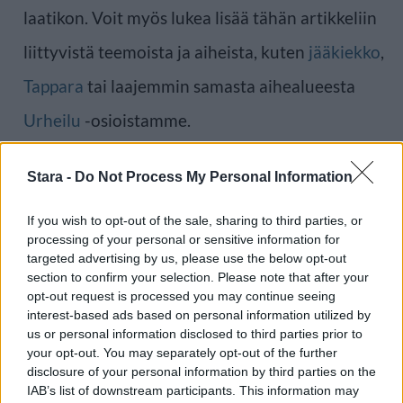
laatikon. Voit myös lukea lisää tähän artikkeliin
liittyvistä teemoista ja aiheista, kuten
jääkiekko
,
Tappara
tai laajemmin samasta aihealueesta
Urheilu
-osioistamme.
Ilmoita virheestä
·
Tietoa meistä
·
Toimitusperiaatteet
Stara -
Do Not Process My Personal Information
If you wish to opt-out of the sale, sharing to third parties, or
processing of your personal or sensitive information for
targeted advertising by us, please use the below opt-out
section to confirm your selection. Please note that after your
opt-out request is processed you may continue seeing
interest-based ads based on personal information utilized by
us or personal information disclosed to third parties prior to
your opt-out. You may separately opt-out of the further
disclosure of your personal information by third parties on the
IAB’s list of downstream participants. This information may