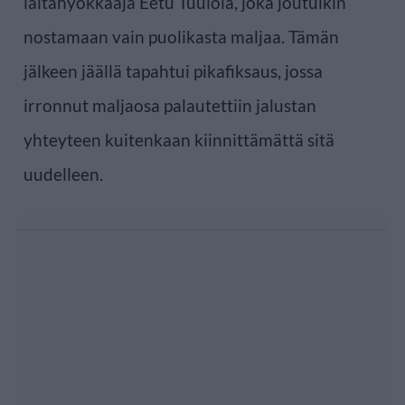
laitahyökkääjä Eetu Tuulola, joka joutuikin
nostamaan vain puolikasta maljaa. Tämän
jälkeen jäällä tapahtui pikafiksaus, jossa
irronnut maljaosa palautettiin jalustan
yhteyteen kuitenkaan kiinnittämättä sitä
uudelleen.