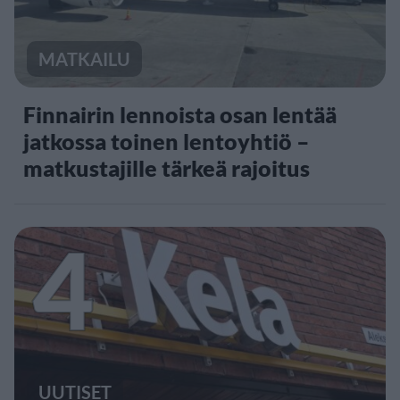
MATKAILU
Finnairin lennoista osan lentää
jatkossa toinen lentoyhtiö –
matkustajille tärkeä rajoitus
4
UUTISET