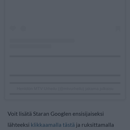
Henkilön MTV Urheilu (@mtvurheilu) jakama julkaisu
Voit lisätä Staran Googlen ensisijaiseksi
lähteeksi
klikkaamalla tästä
ja ruksittamalla