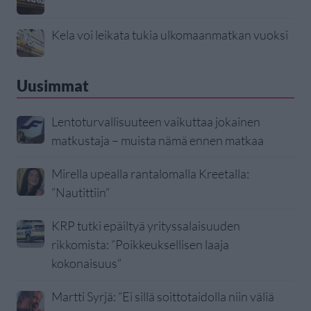
Kela voi leikata tukia ulkomaanmatkan vuoksi
Uusimmat
Lentoturvallisuuteen vaikuttaa jokainen
matkustaja – muista nämä ennen matkaa
Mirella upealla rantalomalla Kreetalla:
”Nautittiin”
KRP tutki epäiltyä yrityssalaisuuden
rikkomista: ”Poikkeuksellisen laaja
kokonaisuus”
Martti Syrjä: ”Ei sillä soittotaidolla niin väliä