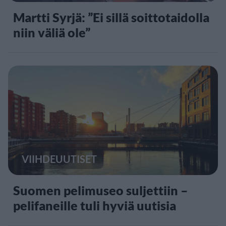
Martti Syrjä: ”Ei sillä soittotaidolla
niin väliä ole”
VIIHDEUUTISET
Suomen pelimuseo suljettiin –
pelifaneille tuli hyviä uutisia