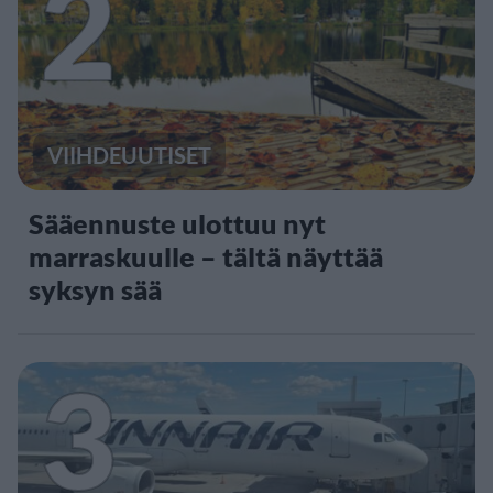
2
VIIHDEUUTISET
Sääennuste ulottuu nyt
marraskuulle – tältä näyttää
syksyn sää
3