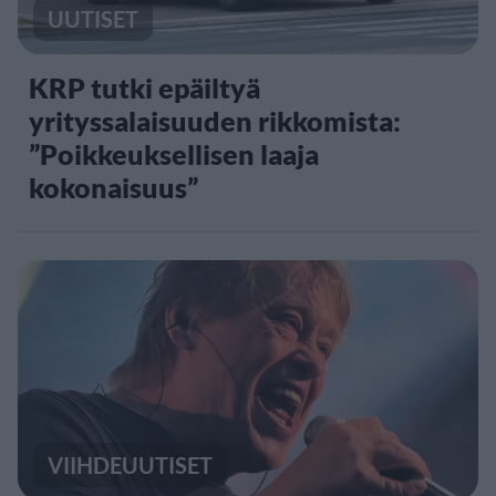
UUTISET
KRP tutki epäiltyä
yrityssalaisuuden rikkomista:
”Poikkeuksellisen laaja
kokonaisuus”
VIIHDEUUTISET