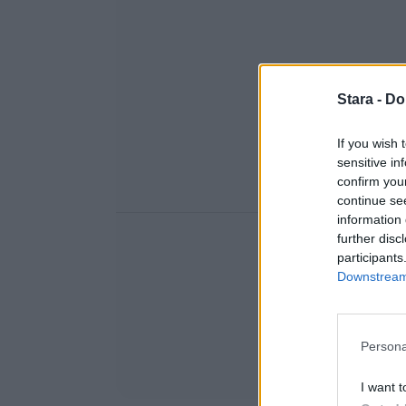
Stara -
Do
If you wish 
sensitive in
confirm you
continue se
information 
further disc
participants
Downstream 
Persona
I want t