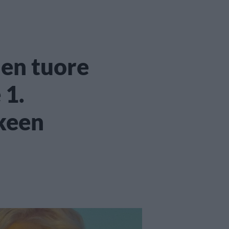
jen tuore
 1.
lkeen