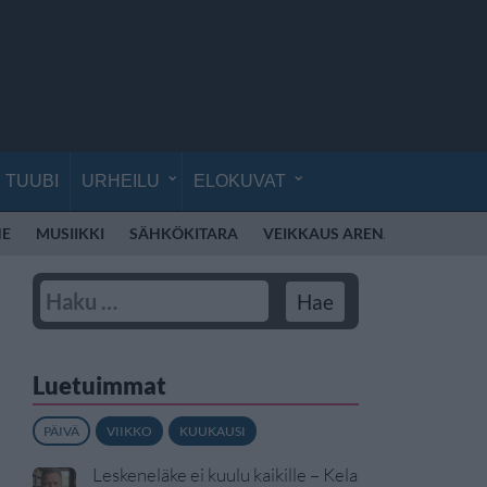
TUUBI
URHEILU
ELOKUVAT
NE
MUSIIKKI
SÄHKÖKITARA
VEIKKAUS ARENA
SYKSY
Luetuimmat
PÄIVÄ
VIIKKO
KUUKAUSI
Leskeneläke ei kuulu kaikille – Kela