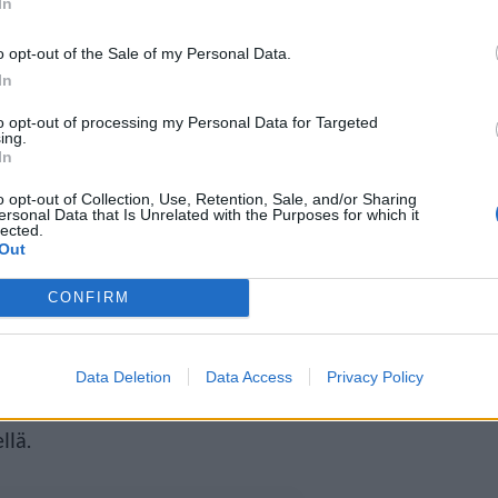
In
entin todennäköisyys
o opt-out of the Sale of my Personal Data.
In
sta kertoo se, että kappale on
to opt-out of processing my Personal Data for Targeted
ing.
nlyöntitilastojen kärjessä.
In
s ensimmäisen semifinaalin
o opt-out of Collection, Use, Retention, Sale, and/or Sharing
ersonal Data that Is Unrelated with the Purposes for which it
lected.
Out
CONFIRM
oiton todennäköisyys oli
a ensimmäisen semifinaalin
Data Deletion
Data Access
Privacy Policy
 Ferto-kappaleellaan edustava
llä.