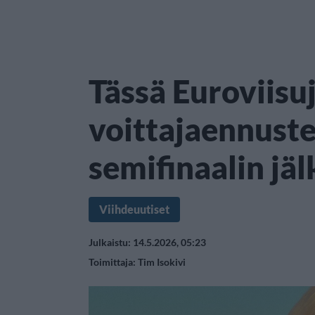
Tässä Euroviisu
voittajaennuste
semifinaalin jä
Viihdeuutiset
Julkaistu: 14.5.2026, 05:23
Toimittaja:
Tim Isokivi