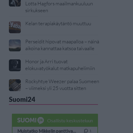
Lotta Hagfors maailmankuuluun
sirkukseen
Kelan terapiakäytäntö muuttuu
Perseidit hipovat maapalloa – näinä
aikoina kannattaa katsoa taivaalle
Honor ja Arri tuovat
elokuvatyökalut matkapuhelimiin
Rockyhtye Weezer palaa Suomeen
– viimeksi yli 25 vuotta sitten
Suomi24