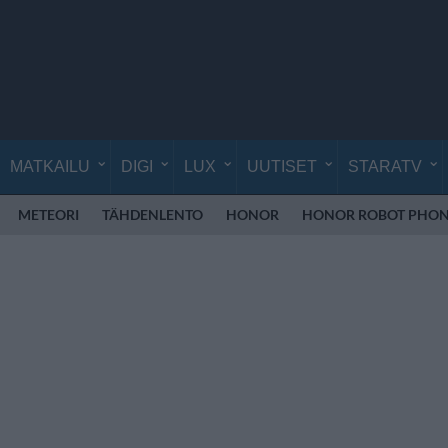
MATKAILU
DIGI
LUX
UUTISET
STARATV
METEORI
TÄHDENLENTO
HONOR
HONOR ROBOT PHO