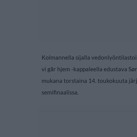
Kolmannella sijalla vedonlyöntilastoi
vi går hjem -kappaleella edustava S
mukana torstaina 14. toukokuuta järj
semifinaalissa.