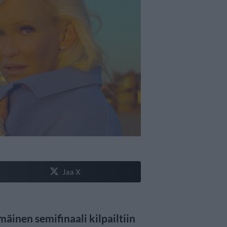
Jaa X
inen semifinaali kilpailtiin