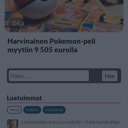
DIGI
Harvinainen Pokemon-peli
myytiin 9 505 eurolla
Luetuimmat
PÄIVÄ
VIIKKO
KUUKAUSI
Leskeneläke ei kuulu kaikille – Kela muistuttaa