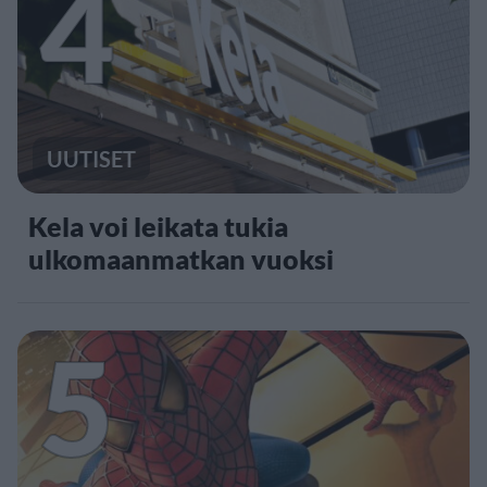
4
UUTISET
Kela voi leikata tukia
ulkomaanmatkan vuoksi
5