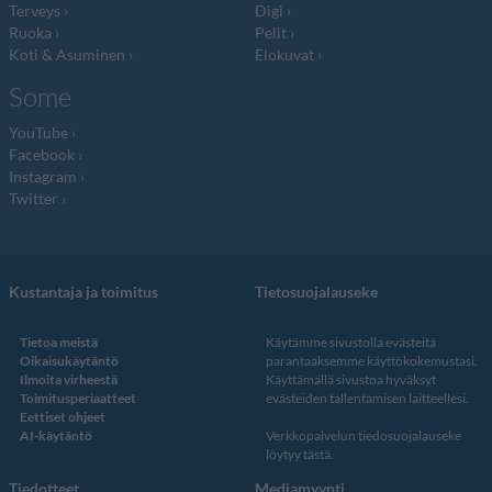
Terveys
Digi
Ruoka
Pelit
Koti & Asuminen
Elokuvat
Some
YouTube
Facebook
Instagram
Twitter
Kustantaja ja toimitus
Tietosuojalauseke
Tietoa meistä
Käytämme sivustolla evästeitä
Oikaisukäytäntö
parantaaksemme käyttökokemustasi.
Ilmoita virheestä
Käyttämällä sivustoa hyväksyt
Toimitusperiaatteet
evästeiden tallentamisen laitteellesi.
Eettiset ohjeet
AI-käytäntö
Verkkopalvelun
tiedosuojalauseke
löytyy tästä
.
Tiedotteet
Mediamyynti