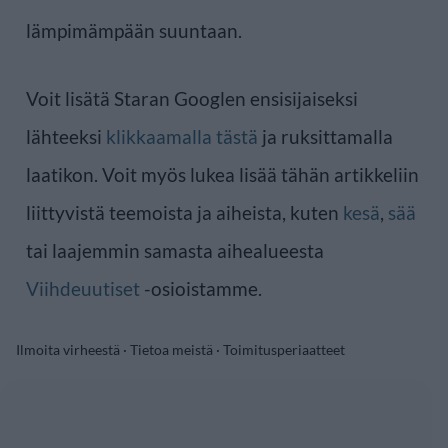
lämpimämpään suuntaan.
Voit lisätä Staran Googlen ensisijaiseksi
lähteeksi
klikkaamalla tästä
ja ruksittamalla
laatikon. Voit myös lukea lisää tähän artikkeliin
liittyvistä teemoista ja aiheista, kuten
kesä
,
sää
tai laajemmin samasta aihealueesta
Viihdeuutiset
-osioistamme.
Ilmoita virheestä
·
Tietoa meistä
·
Toimitusperiaatteet