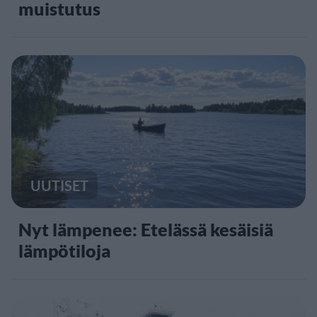
muistutus
UUTISET
Nyt lämpenee: Etelässä kesäisiä
lämpötiloja