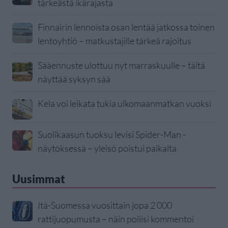
tärkeästä ikärajasta
Finnairin lennoista osan lentää jatkossa toinen
lentoyhtiö – matkustajille tärkeä rajoitus
Sääennuste ulottuu nyt marraskuulle – tältä
näyttää syksyn sää
Kela voi leikata tukia ulkomaanmatkan vuoksi
Suolikaasun tuoksu levisi Spider-Man -
näytöksessä – yleisö poistui paikalta
Uusimmat
Itä-Suomessa vuosittain jopa 2 000
rattijuopumusta – näin poliisi kommentoi