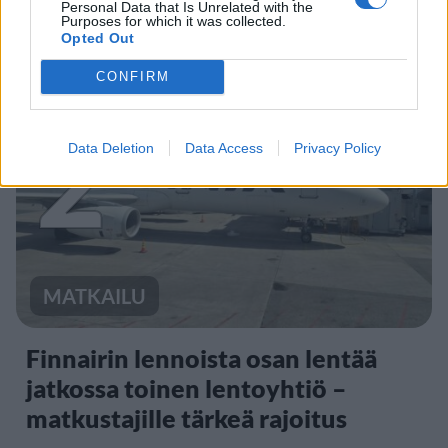
Personal Data that Is Unrelated with the
Kela muistuttaa tärkeästä
Purposes for which it was collected.
Opted Out
ikärajasta
CONFIRM
2
Data Deletion
Data Access
Privacy Policy
MATKAILU
Finnairin lennoista osan lentää
jatkossa toinen lentoyhtiö –
matkustajille tärkeä rajoitus