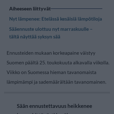
Aiheeseen liittyvät
Nyt lämpenee: Etelässä kesäisiä lämpötiloja
Sääennuste ulottuu nyt marraskuulle –
tältä näyttää syksyn sää
Ennusteiden mukaan korkeapaine väistyy
Suomen päältä 25. toukokuuta alkavalla viikolla.
Viikko on Suomessa hieman tavanomaista
lämpimämpi ja sademäärältään tavanomainen.
Sään ennustettavuus heikkenee