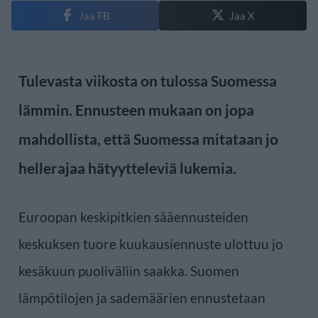
Jaa FB
Jaa X
Tulevasta viikosta on tulossa Suomessa
lämmin. Ennusteen mukaan on jopa
mahdollista, että Suomessa mitataan jo
hellerajaa hätyytteleviä lukemia.
Euroopan keskipitkien sääennusteiden
keskuksen tuore kuukausiennuste ulottuu jo
kesäkuun puoliväliin saakka. Suomen
lämpötilojen ja sademäärien ennustetaan