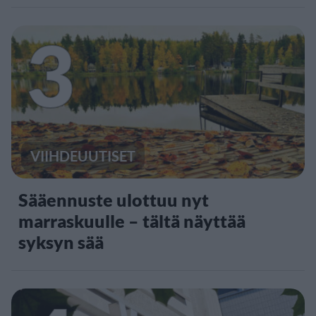
3
VIIHDEUUTISET
Sääennuste ulottuu nyt
marraskuulle – tältä näyttää
syksyn sää