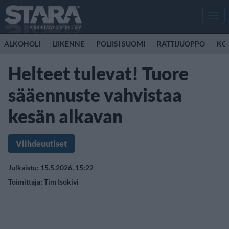
Men
ALKOHOLI
LIIKENNE
POLIISI SUOMI
RATTIJUOPPO
KO
Helteet tulevat! Tuore
sääennuste vahvistaa
kesän alkavan
Viihdeuutiset
Julkaistu: 15.5.2026, 15:22
Toimittaja:
Tim Isokivi