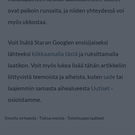
ovat paikoin runsaita, ja niiden yhteydessä voi
myös ukkostaa.
Voit lisätä Staran Googlen ensisijaiseksi
lähteeksi
klikkaamalla tästä
ja ruksittamalla
laatikon. Voit myös lukea lisää tähän artikkeliin
liittyvistä teemoista ja aiheista, kuten
sade
tai
laajemmin samasta aihealueesta
Uutiset
-
osioistamme.
Ilmoita virheestä
·
Tietoa meistä
·
Toimitusperiaatteet