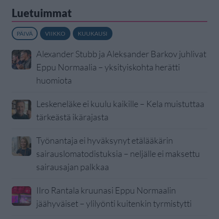
Luetuimmat
PÄIVÄ
VIIKKO
KUUKAUSI
Alexander Stubb ja Aleksander Barkov juhlivat
Eppu Normaalia – yksityiskohta herätti
huomiota
Leskeneläke ei kuulu kaikille – Kela muistuttaa
tärkeästä ikärajasta
Työnantaja ei hyväksynyt etälääkärin
sairauslomatodistuksia – neljälle ei maksettu
sairausajan palkkaa
IIro Rantala kruunasi Eppu Normaalin
jäähyväiset – ylilyönti kuitenkin tyrmistytti