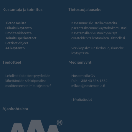
Kustantaja ja toimitus
Tietosuojalauseke
Tietoa meistä
Käytämme sivustolla evästeitä
Oikaisukäytäntö
parantaaksemme käyttökokemustasi.
Ilmoita virheestä
Käyttämällä sivustoa hyväksyt
Toimitusperiaatteet
evästeiden tallentamisen laitteellesi.
Eettiset ohjeet
AI-käytäntö
Verkkopalvelun
tiedosuojalauseke
löytyy tästä
.
Tiedotteet
Mediamyynti
Lehdistötiedotteet pyydetään
Nostemedia Oy
lähettämään sähköpostitse
Puh. +358 40 356 1332
osoitteeseen
toimitus@stara.fi
mikael@nostemedia.fi
Mediatiedot
Ajankohtaista