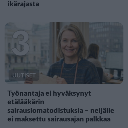
ikärajasta
3
UUTISET
Työnantaja ei hyväksynyt
etälääkärin
sairauslomatodistuksia – neljälle
ei maksettu sairausajan palkkaa