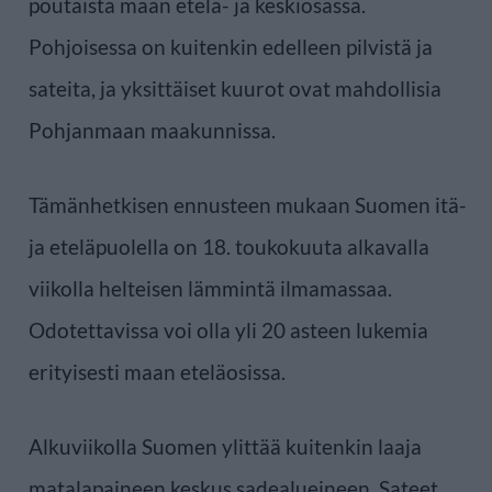
poutaista maan etelä- ja keskiosassa.
Pohjoisessa on kuitenkin edelleen pilvistä ja
sateita, ja yksittäiset kuurot ovat mahdollisia
Pohjanmaan maakunnissa.
Tämänhetkisen ennusteen mukaan Suomen itä-
ja eteläpuolella on 18. toukokuuta alkavalla
viikolla helteisen lämmintä ilmamassaa.
Odotettavissa voi olla yli 20 asteen lukemia
erityisesti maan eteläosissa.
Alkuviikolla Suomen ylittää kuitenkin laaja
matalapaineen keskus sadealueineen. Sateet