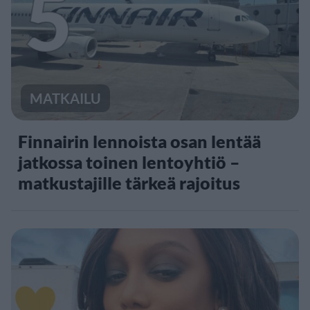
5
MATKAILU
Finnairin lennoista osan lentää
jatkossa toinen lentoyhtiö –
matkustajille tärkeä rajoitus