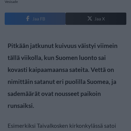
Vesisade
Jaa FB
Jaa X
Pitkään jatkunut kuivuus väistyi viimein
tällä viikolla, kun Suomen luonto sai
kovasti kaipaamaansa sateita. Vettä on
nimittäin satanut eri puolilla Suomea, ja
sademäärät ovat nousseet paikoin
runsaiksi.
Esimerkiksi Taivalkosken kirkonkylässä satoi