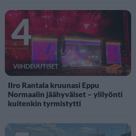
4
VIIHDEUUTISET
IIro Rantala kruunasi Eppu
Normaalin jäähyväiset – ylilyönti
kuitenkin tyrmistytti