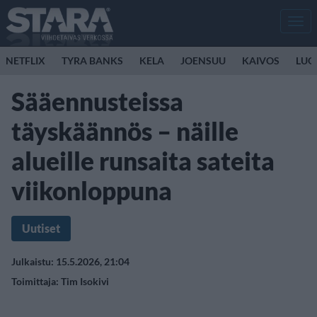
Men
NETFLIX
TYRA BANKS
KELA
JOENSUU
KAIVOS
LUO
Sääennusteissa
täyskäännös – näille
alueille runsaita sateita
viikonloppuna
Uutiset
Julkaistu: 15.5.2026, 21:04
Toimittaja:
Tim Isokivi