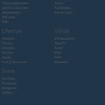
Tietosuojalauseke
Jocka
Lähetä uutisvinkki
Tyyliniekka
Mediatiedot
Päivän Lehti
RSS-ohje
RSS
Lifestyle
Viihde
Matkailu
Viihdeuutiset
Fitness
StaraTV
Lifestyle
Autot
Terveys
Digi
Ruoka
Pelit
Koti & Asuminen
Elokuvat
Some
YouTube
Facebook
Instagram
Twitter