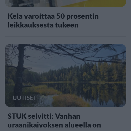
Kela varoittaa 50 prosentin
leikkauksesta tukeen
UUTISET
STUK selvitti: Vanhan
uraanikaivoksen alueella on