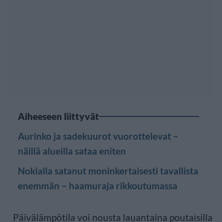
Aiheeseen liittyvät
Aurinko ja sadekuurot vuorottelevat –
näillä alueilla sataa eniten
Nokialla satanut moninkertaisesti tavallista
enemmän – haamuraja rikkoutumassa
Päivälämpötila voi nousta lauantaina poutaisilla