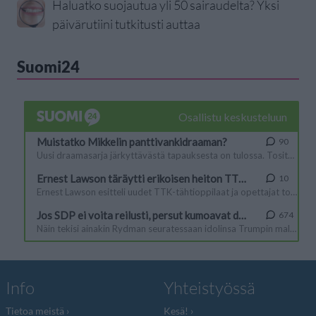
Haluatko suojautua yli 50 sairaudelta? Yksi
päivärutiini tutkitusti auttaa
Suomi24
Info
Yhteistyössä
Tietoa meistä
Kesä!