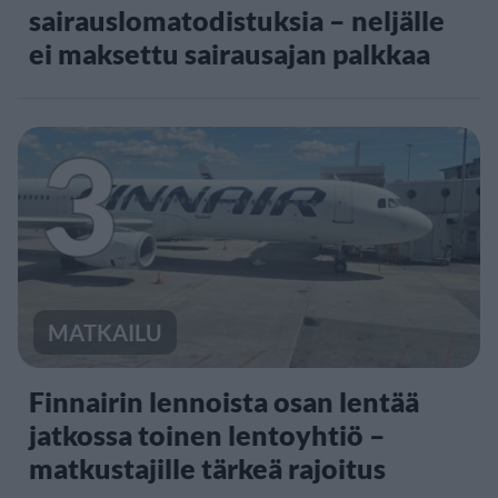
sairauslomatodistuksia – neljälle
ei maksettu sairausajan palkkaa
3
MATKAILU
Finnairin lennoista osan lentää
jatkossa toinen lentoyhtiö –
matkustajille tärkeä rajoitus