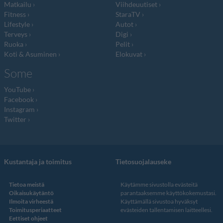
Matkailu
Viihdeuutiset
Fitness
StaraTV
Lifestyle
Autot
Terveys
Digi
Ruoka
Pelit
Koti & Asuminen
Elokuvat
Some
YouTube
Facebook
Instagram
Twitter
Kustantaja ja toimitus
Tietosuojalauseke
Tietoa meistä
Käytämme sivustolla evästeitä
Oikaisukäytäntö
parantaaksemme käyttökokemustasi.
Ilmoita virheestä
Käyttämällä sivustoa hyväksyt
Toimitusperiaatteet
evästeiden tallentamisen laitteellesi.
Eettiset ohjeet