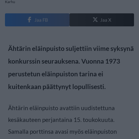
Karhu
Jaa FB
Jaa X
Ähtärin eläinpuisto suljettiin viime syksynä
konkurssin seurauksena. Vuonna 1973
perustetun eläinpuiston tarina ei
kuitenkaan päättynyt lopullisesti.
Ähtärin eläinpuisto avattiin uudistettuna
kesäkauteen perjantaina 15. toukokuuta.
Samalla porttinsa avasi myös eläinpuiston