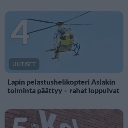
4
UUTISET
Lapin pelastushelikopteri Aslakin
toiminta päättyy – rahat loppuivat