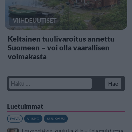
VIIHDEUUTISET
Keltainen tuulivaroitus annettu
Suomeen – voi olla vaarallisen
voimakasta
Luetuimmat
PÄIVÄ
VIIKKO
KUUKAUSI
Leskeneläke ei kuulu kaikille – Kela muistuttaa