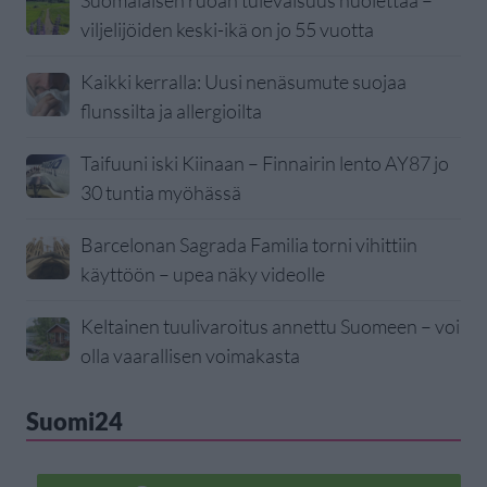
Suomalaisen ruoan tulevaisuus huolettaa –
viljelijöiden keski-ikä on jo 55 vuotta
Kaikki kerralla: Uusi nenäsumute suojaa
flunssilta ja allergioilta
Taifuuni iski Kiinaan – Finnairin lento AY87 jo
30 tuntia myöhässä
Barcelonan Sagrada Familia torni vihittiin
käyttöön – upea näky videolle
Keltainen tuulivaroitus annettu Suomeen – voi
olla vaarallisen voimakasta
Suomi24