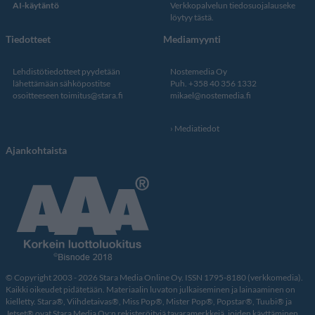
AI-käytäntö
Verkkopalvelun
tiedosuojalauseke
löytyy tästä
.
Tiedotteet
Mediamyynti
Lehdistötiedotteet pyydetään
Nostemedia Oy
lähettämään sähköpostitse
Puh. +358 40 356 1332
osoitteeseen
toimitus@stara.fi
mikael@nostemedia.fi
Mediatiedot
Ajankohtaista
© Copyright 2003 - 2026 Stara Media Online Oy. ISSN 1795-8180 (verkkomedia).
Kaikki oikeudet pidätetään. Materiaalin luvaton julkaiseminen ja lainaaminen on
kielletty. Stara®, Viihdetaivas®, Miss Pop®, Mister Pop®, Popstar®, Tuubi® ja
Jetset® ovat Stara Media Oy:n rekisteröityjä tavaramerkkejä, joiden käyttäminen