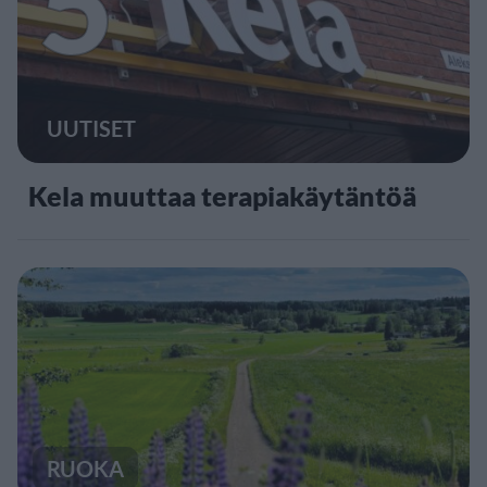
5
UUTISET
Kela muuttaa terapiakäytäntöä
RUOKA