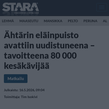
Men
LEHMÄ
MAASEUTU
MANSIKKA
PELTO
PERUNA
ALL
Ähtärin eläinpuisto
avattiin uudistuneena –
tavoitteena 80 000
kesäkävijää
Matkailu
Julkaistu: 16.5.2026, 09:04
Toimittaja:
Tim Isokivi