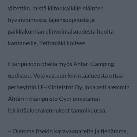
ylitettiin, mistä kiitos kaikille eläinten
hyvinvoinnista, lajiensuojelusta ja
paikkakunnan elinvoimaisuudesta huolta
kantaneille, Peltomäki iloitsee.
Eläinpuiston ohella myös Ähtäri Camping
uudistuu. Vetovastuun leirintäalueesta ottaa
perheyhtiö LF-Kiinteistöt Oy, joka osti aiemmin
Ähtärin Eläinpuisto Oy:n omistamat
leirintäaluerakennukset tammikuussa.
– Olemme itsekin karavaanareita ja tiedämme,