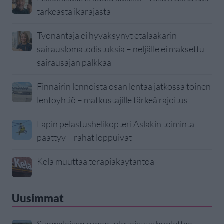
tärkeästä ikärajasta
Työnantaja ei hyväksynyt etälääkärin
sairauslomatodistuksia – neljälle ei maksettu
sairausajan palkkaa
Finnairin lennoista osan lentää jatkossa toinen
lentoyhtiö – matkustajille tärkeä rajoitus
Lapin pelastushelikopteri Aslakin toiminta
päättyy – rahat loppuivat
Kela muuttaa terapiakäytäntöä
Uusimmat