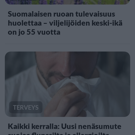
Suomalaisen ruoan tulevaisuus
huolettaa – viljelijöiden keski-ikä
on jo 55 vuotta
TERVEYS
Kaikki kerralla: Uusi nenäsumute
suojaa flunssilta ja allergioilta