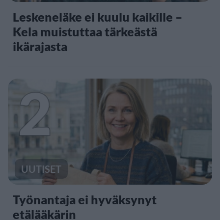
Leskeneläke ei kuulu kaikille –
Kela muistuttaa tärkeästä
ikärajasta
2
UUTISET
Työnantaja ei hyväksynyt
etälääkärin