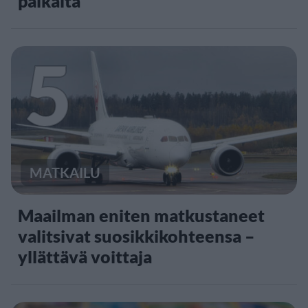
paikalta
5
MATKAILU
Maailman eniten matkustaneet
valitsivat suosikkikohteensa –
yllättävä voittaja