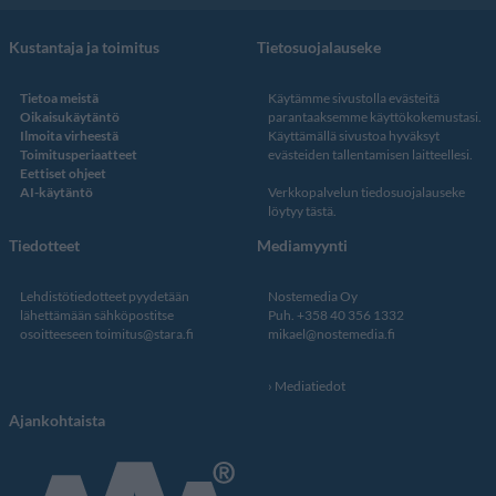
Kustantaja ja toimitus
Tietosuojalauseke
Tietoa meistä
Käytämme sivustolla evästeitä
Oikaisukäytäntö
parantaaksemme käyttökokemustasi.
Ilmoita virheestä
Käyttämällä sivustoa hyväksyt
Toimitusperiaatteet
evästeiden tallentamisen laitteellesi.
Eettiset ohjeet
AI-käytäntö
Verkkopalvelun
tiedosuojalauseke
löytyy tästä
.
Tiedotteet
Mediamyynti
Lehdistötiedotteet pyydetään
Nostemedia Oy
lähettämään sähköpostitse
Puh. +358 40 356 1332
osoitteeseen
toimitus@stara.fi
mikael@nostemedia.fi
Mediatiedot
Ajankohtaista