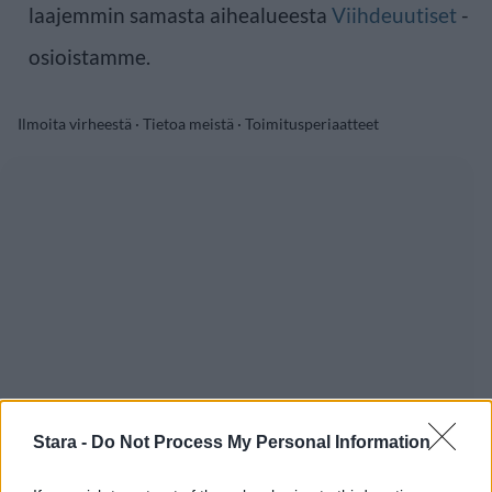
laajemmin samasta aihealueesta
Viihdeuutiset
-
osioistamme.
Ilmoita virheestä
·
Tietoa meistä
·
Toimitusperiaatteet
Stara -
Do Not Process My Personal Information