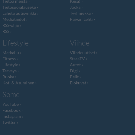
Tietoa meistä
Kesä!
Tietosuojalauseke
Jocka
Lähetä uutisvinkki
Tyyliniekka
Mediatiedot
Päivän Lehti
RSS-ohje
RSS
Lifestyle
Viihde
Matkailu
Viihdeuutiset
Fitness
StaraTV
Lifestyle
Autot
Terveys
Digi
Ruoka
Pelit
Koti & Asuminen
Elokuvat
Some
YouTube
Facebook
Instagram
Twitter