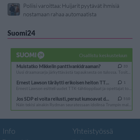
Poliisi varoittaa: Huijarit pyytävät ihmisiä
nostamaan rahaa automaatista
Suomi24
Info
Yhteistyössä