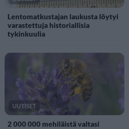
Lentomatkustajan laukusta löytyi
varastettuja historiallisia
tykinkuulia
UUTISET
2 000 000 mehiläistä valtasi