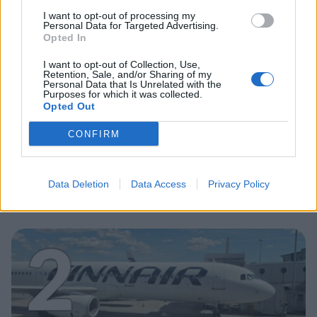
1
I want to opt-out of processing my
Personal Data for Targeted Advertising.
Opted In
I want to opt-out of Collection, Use,
Retention, Sale, and/or Sharing of my
Personal Data that Is Unrelated with the
UUTISET
Purposes for which it was collected.
Opted Out
CONFIRM
Leskeneläke ei kuulu kaikille –
Kela muistuttaa tärkeästä
ikärajasta
Data Deletion
Data Access
Privacy Policy
2