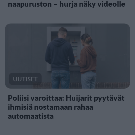
naapuruston – hurja näky videolle
UUTISET
Poliisi varoittaa: Huijarit pyytävät
ihmisiä nostamaan rahaa
automaatista