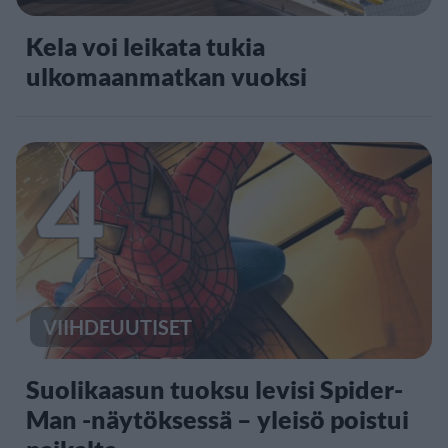
Kela voi leikata tukia
ulkomaanmatkan vuoksi
4
VIIHDEUUTISET
Suolikaasun tuoksu levisi Spider-
Man -näytöksessä – yleisö poistui