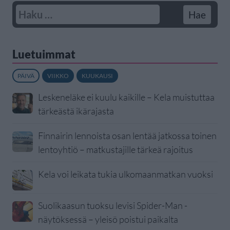
Luetuimmat
PÄIVÄ
VIIKKO
KUUKAUSI
Leskeneläke ei kuulu kaikille – Kela muistuttaa
tärkeästä ikärajasta
Finnairin lennoista osan lentää jatkossa toinen
lentoyhtiö – matkustajille tärkeä rajoitus
Kela voi leikata tukia ulkomaanmatkan vuoksi
Suolikaasun tuoksu levisi Spider-Man -
näytöksessä – yleisö poistui paikalta