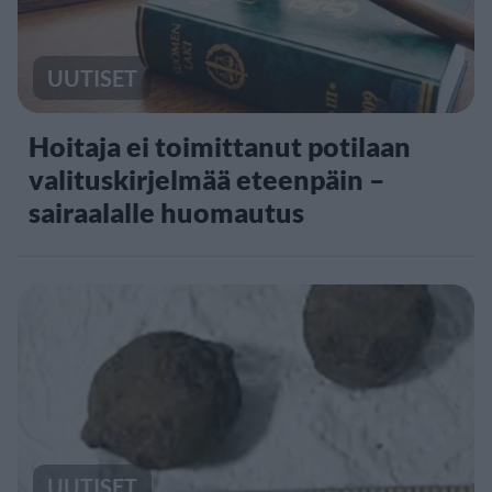
UUTISET
Hoitaja ei toimittanut potilaan
valituskirjelmää eteenpäin –
sairaalalle huomautus
UUTISET