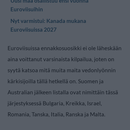
Uusi maa osallistuu ensi vuonna
Euroviisuihin
Nyt varmistui: Kanada mukana
Euroviisuissa 2027
Euroviisuissa ennakkosuosikki ei ole läheskään
aina voittanut varsinaista kilpailua, joten on
syytä katsoa mitä muita maita vedonlyönnin
kärkisijoilla tällä hetkellä on. Suomen ja
Australian jälkeen listalla ovat nimittäin tässä
järjestyksessä Bulgaria, Kreikka, Israel,
Romania, Tanska, Italia, Ranska ja Malta.