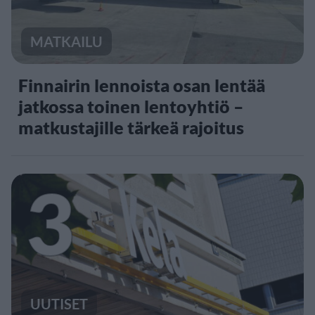
MATKAILU
Finnairin lennoista osan lentää
jatkossa toinen lentoyhtiö –
matkustajille tärkeä rajoitus
3
UUTISET