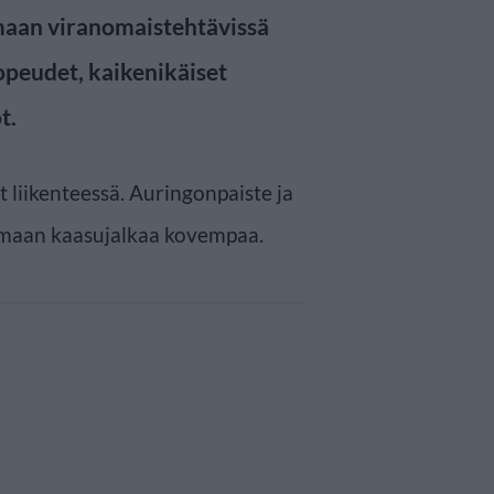
maan viranomaistehtävissä
peudet, kaikenikäiset
t.
t liikenteessä. Auringonpaiste ja
amaan kaasujalkaa kovempaa.