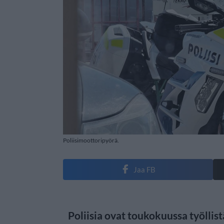
Poliisimoottoripyörä.
Jaa FB
Poliisia ovat toukokuussa työllis