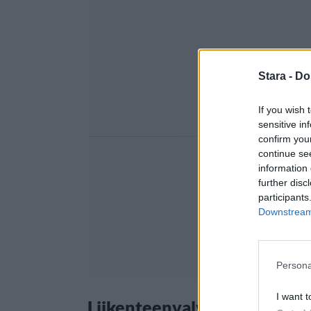
Stara -
Do
If you wish 
sensitive in
confirm you
continue se
information 
further disc
participants
Downstream 
Persona
I want t
Liikenteenvalvontaa usean 