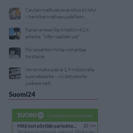
Ceutan matkustusvaroitus kiristyi
– harkitse matkaa uudelleen
Kanariansaarilla mitattiin 42,6
astetta: ”Infernaaliset yöt”
Pörssisähkön hinta romahtaa
torstaina
Veronmaksupäivä 1,9 miljoonalla
suomalaisella – viivästyskorko
juoksee heti
Suomi24