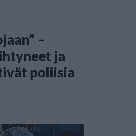
ojaan” –
ihtyneet ja
tivät poliisia