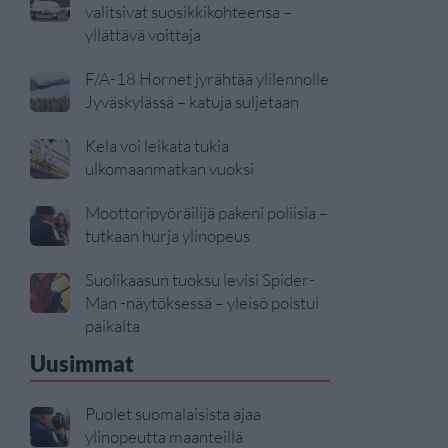
valitsivat suosikkikohteensa –
yllättävä voittaja
F/A-18 Hornet jyrähtää ylilennolle
Jyväskylässä – katuja suljetaan
Kela voi leikata tukia
ulkomaanmatkan vuoksi
Moottoripyöräilijä pakeni poliisia –
tutkaan hurja ylinopeus
Suolikaasun tuoksu levisi Spider-
Man -näytöksessä – yleisö poistui
paikalta
Uusimmat
Puolet suomalaisista ajaa
ylinopeutta maanteillä