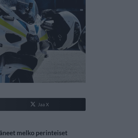
Jaa X
täneet melko perinteiset