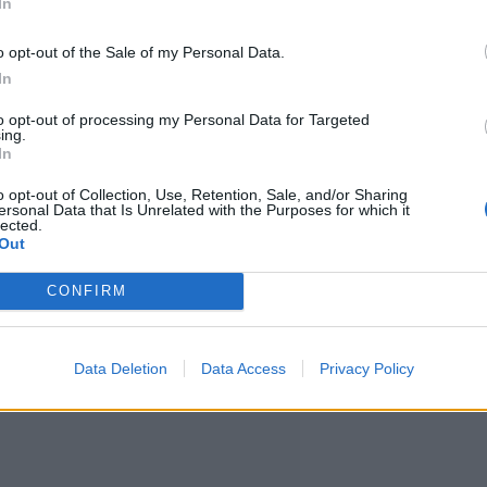
In
o opt-out of the Sale of my Personal Data.
8. toukokuuta ajotapavalvontaa
In
ä-Uudenmaan alueella seitsemän
to opt-out of processing my Personal Data for Targeted
ing.
antamisesta epäiltyä kuljettajaa.
In
o opt-out of Collection, Use, Retention, Sale, and/or Sharing
ersonal Data that Is Unrelated with the Purposes for which it
 ajaneita nuoria kuljettajia.
lected.
Out
CONFIRM
Data Deletion
Data Access
Privacy Policy