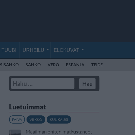
TUUBI
URHEILU
ELOKUVAT
SISÄHKÖ
SÄHKÖ
VERO
ESPANJA
TEIDE
TENERIFFA
Luetuimmat
PÄIVÄ
VIIKKO
KUUKAUSI
Maailman eniten matkustaneet