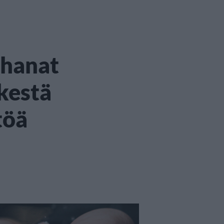
 hanat
 kestä
töä