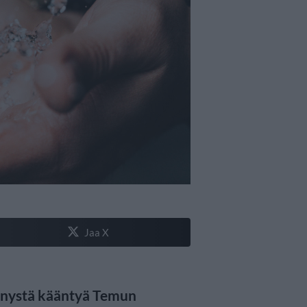
Jaa X
ynnystä kääntyä Temun