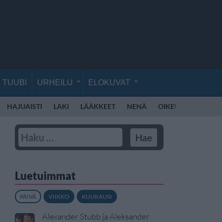
TUUBI
URHEILU
ELOKUVAT
HAJUAISTI
LAKI
LÄÄKKEET
NENÄ
OIKEUS
HAMMA
Luetuimmat
PÄIVÄ
VIIKKO
KUUKAUSI
Alexander Stubb ja Aleksander