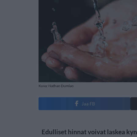
Kuva: Nathan Dumlao
Jaa FB
Edulliset hinnat voivat laskea k