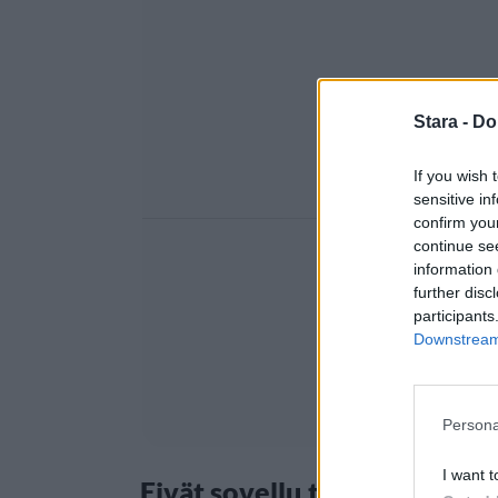
Stara -
Do
If you wish 
sensitive in
confirm you
continue se
information 
further disc
participants
Downstream 
Persona
I want t
Eivät sovellu talousvesikäy