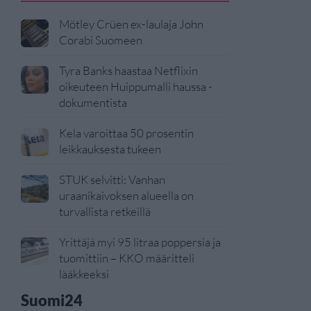
Mötley Crüen ex-laulaja John
Corabi Suomeen
Tyra Banks haastaa Netflixin
oikeuteen Huippumalli haussa -
dokumentista
Kela varoittaa 50 prosentin
leikkauksesta tukeen
STUK selvitti: Vanhan
uraanikaivoksen alueella on
turvallista retkeillä
Yrittäjä myi 95 litraa poppersia ja
tuomittiin – KKO määritteli
lääkkeeksi
Suomi24