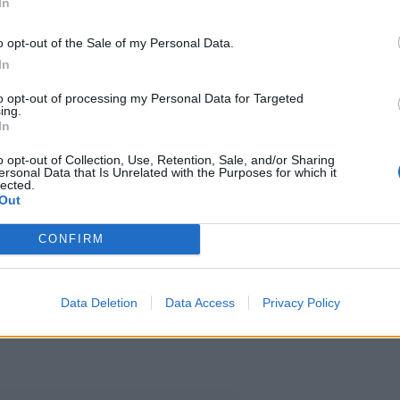
In
o opt-out of the Sale of my Personal Data.
es testautti tänä keväänä Temusta
In
tta talousvesikäyttöön. Temu-
to opt-out of processing my Personal Data for Targeted
ing.
n ja talousveden turvallisuuden
In
o opt-out of Collection, Use, Retention, Sale, and/or Sharing
ersonal Data that Is Unrelated with the Purposes for which it
lected.
Out
ö-, pesuallas- ja
CONFIRM
tu Temusta vertailu- ja
esin mukaan Temusta tilatut
Data Deletion
Data Access
Privacy Policy
 rakenteiltaan yleisesti Suomessa