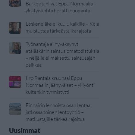
Barkov juhlivat Eppu Normaalia –
yksityiskohta herätti huomiota
Leskeneläke ei kuulu kaikille – Kela
muistuttaa tärkeästä ikärajasta
Työnantaja ei hyväksynyt
etälääkärin sairauslomatodistuksia
– neljälle ei maksettu sairausajan
palkkaa
IIro Rantala kruunasi Eppu
Normaalin jäähyväiset – ylilyönti
kuitenkin tyrmistytti
Finnairin lennoista osan lentää
jatkossa toinen lentoyhtiö –
matkustajille tärkeä rajoitus
Uusimmat