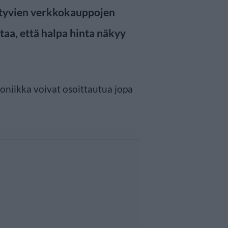
ittyvien verkkokauppojen
taa, että halpa hinta näkyy
roniikka voivat osoittautua jopa