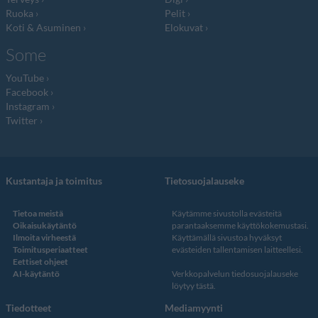
Ruoka
Pelit
Koti & Asuminen
Elokuvat
Some
YouTube
Facebook
Instagram
Twitter
Kustantaja ja toimitus
Tietosuojalauseke
Tietoa meistä
Käytämme sivustolla evästeitä
Oikaisukäytäntö
parantaaksemme käyttökokemustasi.
Ilmoita virheestä
Käyttämällä sivustoa hyväksyt
Toimitusperiaatteet
evästeiden tallentamisen laitteellesi.
Eettiset ohjeet
AI-käytäntö
Verkkopalvelun
tiedosuojalauseke
löytyy tästä
.
Tiedotteet
Mediamyynti