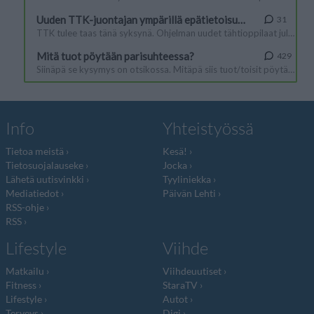
Info
Yhteistyössä
Tietoa meistä
Kesä!
Tietosuojalauseke
Jocka
Lähetä uutisvinkki
Tyyliniekka
Mediatiedot
Päivän Lehti
RSS-ohje
RSS
Lifestyle
Viihde
Matkailu
Viihdeuutiset
Fitness
StaraTV
Lifestyle
Autot
Terveys
Digi