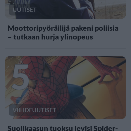
UUTISET
Moottoripyöräilijä pakeni poliisia
– tutkaan hurja ylinopeus
5
VIIHDEUUTISET
Suolikaasun tuoksu levisi Spider-