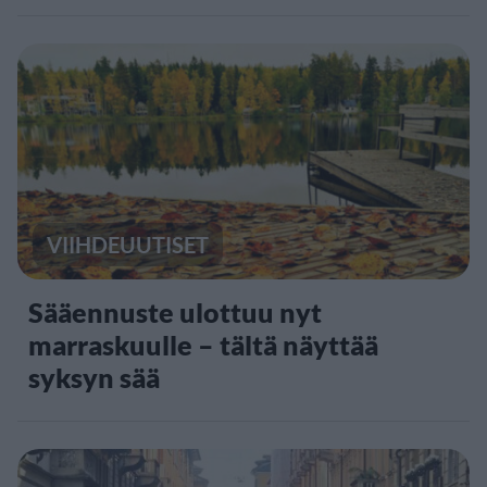
VIIHDEUUTISET
Sääennuste ulottuu nyt
marraskuulle – tältä näyttää
syksyn sää