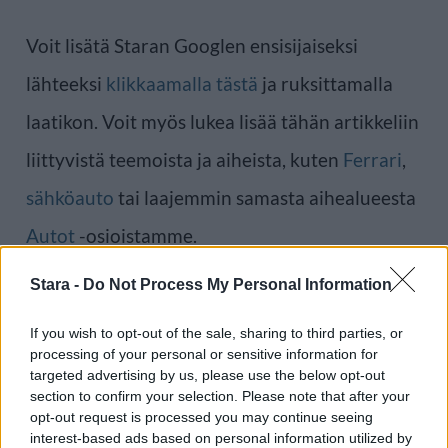
Voit lisätä Staran Googlen ensisijaiseksi
lähteeksi
klikkaamalla tästä
ja ruksittamalla
laatikon. Voit myös lukea lisää tähän artikkeliin
liittyvistä teemoista ja aiheista, kuten
Ferrari
,
sähköauto
tai laajemmin samasta aihealueesta
Autot
-osioistamme.
Stara -
Do Not Process My Personal Information
Ilmoita virheestä
·
Tietoa meistä
·
Toimitusperiaatteet
If you wish to opt-out of the sale, sharing to third parties, or
processing of your personal or sensitive information for
targeted advertising by us, please use the below opt-out
section to confirm your selection. Please note that after your
opt-out request is processed you may continue seeing
interest-based ads based on personal information utilized by