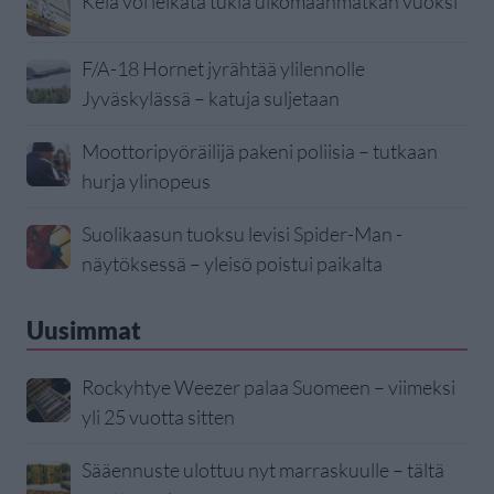
Kela voi leikata tukia ulkomaanmatkan vuoksi
F/A-18 Hornet jyrähtää ylilennolle
Jyväskylässä – katuja suljetaan
Moottoripyöräilijä pakeni poliisia – tutkaan
hurja ylinopeus
Suolikaasun tuoksu levisi Spider-Man -
näytöksessä – yleisö poistui paikalta
Uusimmat
Rockyhtye Weezer palaa Suomeen – viimeksi
yli 25 vuotta sitten
Sääennuste ulottuu nyt marraskuulle – tältä