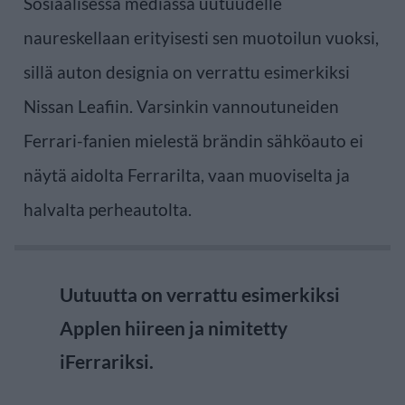
Sosiaalisessa mediassa uutuudelle
naureskellaan erityisesti sen muotoilun vuoksi,
sillä auton designia on verrattu esimerkiksi
Nissan Leafiin. Varsinkin vannoutuneiden
Ferrari-fanien mielestä brändin sähköauto ei
näytä aidolta Ferrarilta, vaan muoviselta ja
halvalta perheautolta.
Uutuutta on verrattu esimerkiksi
Applen hiireen ja nimitetty
iFerrariksi.