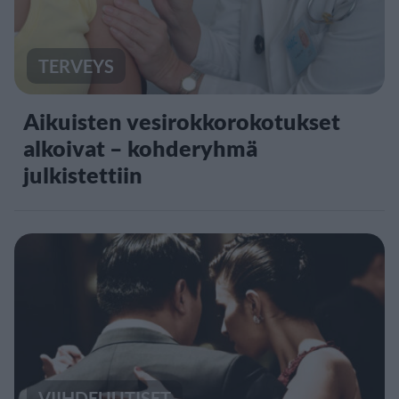
TERVEYS
Aikuisten vesirokkorokotukset
alkoivat – kohderyhmä
julkistettiin
VIIHDEUUTISET