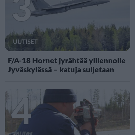
3
UUTISET
F/A-18 Hornet jyrähtää ylilennolle
Jyväskylässä – katuja suljetaan
4