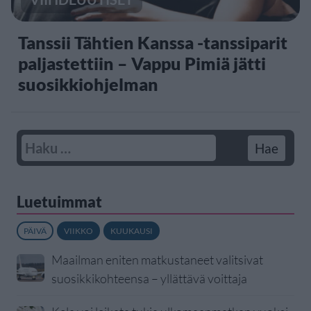
Tanssii Tähtien Kanssa -tanssiparit
paljastettiin – Vappu Pimiä jätti
suosikkiohjelman
Luetuimmat
PÄIVÄ
VIIKKO
KUUKAUSI
Maailman eniten matkustaneet valitsivat
suosikkikohteensa – yllättävä voittaja