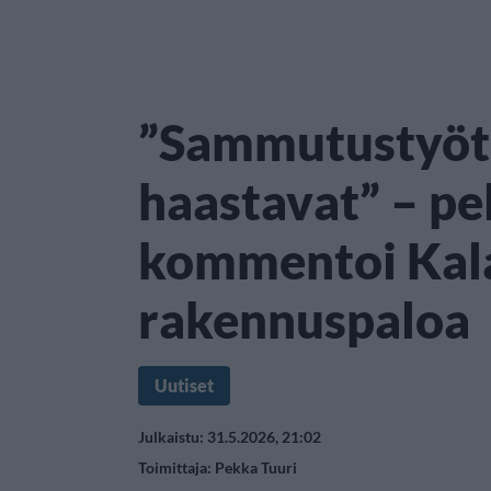
”Sammutustyöt 
haastavat” – pe
kommentoi Kal
rakennuspaloa
Uutiset
Julkaistu: 31.5.2026, 21:02
Toimittaja:
Pekka Tuuri