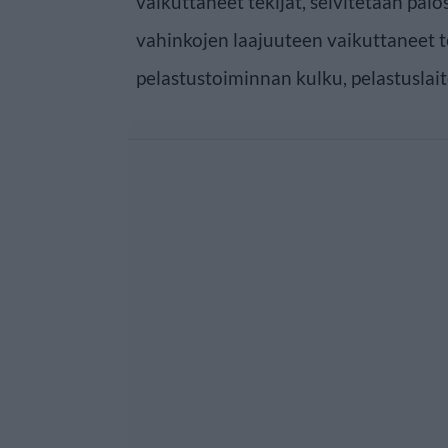
vaikuttaneet tekijät, selvitetään pal
vahinkojen laajuuteen vaikuttaneet te
pelastustoiminnan kulku, pelastuslait