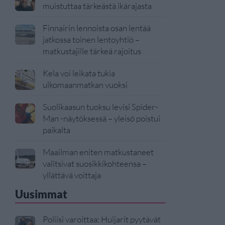
muistuttaa tärkeästä ikärajasta
Finnairin lennoista osan lentää
jatkossa toinen lentoyhtiö –
matkustajille tärkeä rajoitus
Kela voi leikata tukia
ulkomaanmatkan vuoksi
Suolikaasun tuoksu levisi Spider-
Man -näytöksessä – yleisö poistui
paikalta
Maailman eniten matkustaneet
valitsivat suosikkikohteensa –
yllättävä voittaja
Uusimmat
Poliisi varoittaa: Huijarit pyytävät