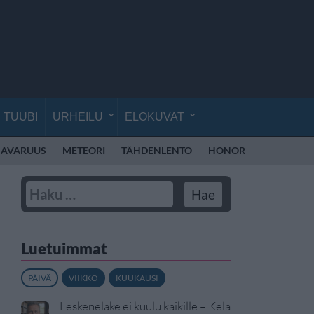
TUUBI
URHEILU
ELOKUVAT
AVARUUS
METEORI
TÄHDENLENTO
HONOR
HONOR RO
Luetuimmat
PÄIVÄ
VIIKKO
KUUKAUSI
Leskeneläke ei kuulu kaikille – Kela