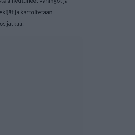
osta aiheutuneet vahingot ja
kijät ja kartoitetaan
os jatkaa.