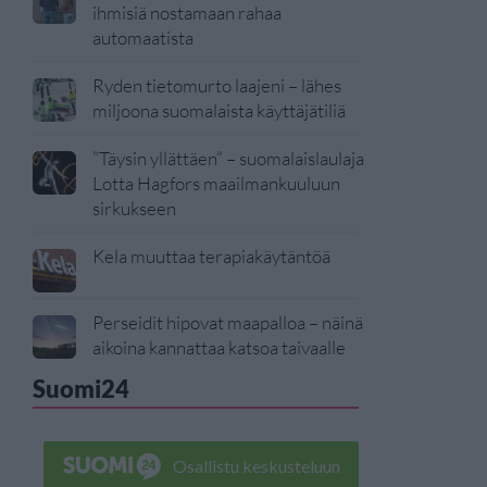
ihmisiä nostamaan rahaa
automaatista
Ryden tietomurto laajeni – lähes
miljoona suomalaista käyttäjätiliä
”Täysin yllättäen” – suomalaislaulaja
Lotta Hagfors maailmankuuluun
sirkukseen
Kela muuttaa terapiakäytäntöä
Perseidit hipovat maapalloa – näinä
aikoina kannattaa katsoa taivaalle
Suomi24