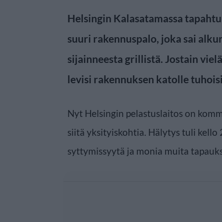
Helsingin Kalasatamassa tapahtu
suuri rakennuspalo, joka sai alk
sijainneesta grillistä. Jostain vi
levisi rakennuksen katolle tuhois
Nyt Helsingin pelastuslaitos on komm
siitä yksityiskohtia. Hälytys tuli kell
syttymissyytä ja monia muita tapaukse