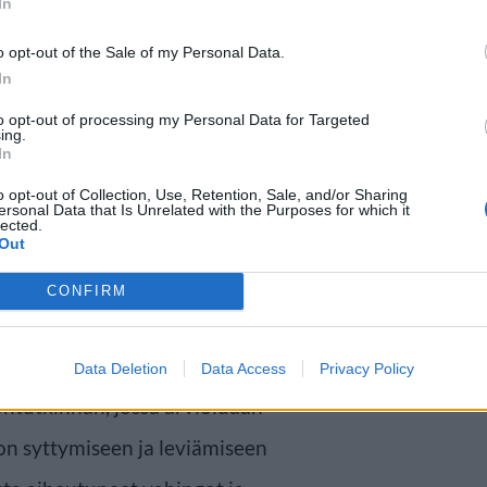
In
o opt-out of the Sale of my Personal Data.
In
 paloalueesta
to opt-out of processing my Personal Data for Targeted
ing.
In
ehtävälle hälytettiin runsaasti
o opt-out of Collection, Use, Retention, Sale, and/or Sharing
utustöihin osallistui myös suuri
ersonal Data that Is Unrelated with the Purposes for which it
lected.
Out
aatiin pitkien sammutustöiden
säkkeiden sammuttamiseen ja
CONFIRM
toi.
Data Deletion
Data Access
Privacy Policy
lontutkinnan, jossa arvioidaan
lon syttymiseen ja leviämiseen