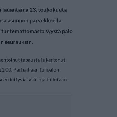
i lauantaina 23. toukokuuta
unsa asunnon parvekkeella
elä tuntemattomasta syystä palo
in seurauksin.
entoinut tapausta ja kertonut
o 21.00. Parhaillaan tulipalon
en liittyviä seikkoja tutkitaan.