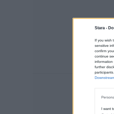
Stara -
Do
If you wish 
sensitive in
confirm you
continue se
information 
further disc
participants
Downstream 
Persona
I want t