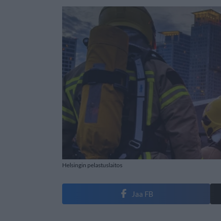
Helsingin pelastuslaitos
Jaa FB