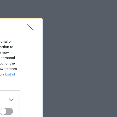
sonal or
ection to
ou may
 personal
out of the
 downstream
B’s List of