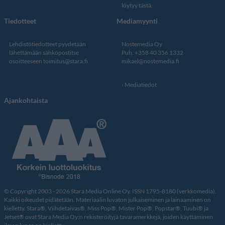
löytyy tästä
.
Tiedotteet
Mediamyynti
Lehdistötiedotteet pyydetään
Nostemedia Oy
lähettämään sähköpostitse
Puh. +358 40 356 1332
osoitteeseen
toimitus@stara.fi
mikael@nostemedia.fi
Mediatiedot
Ajankohtaista
© Copyright 2003 - 2026 Stara Media Online Oy. ISSN 1795-8180 (verkkomedia).
Kaikki oikeudet pidätetään. Materiaalin luvaton julkaiseminen ja lainaaminen on
kielletty. Stara®, Viihdetaivas®, Miss Pop®, Mister Pop®, Popstar®, Tuubi® ja
Jetset® ovat Stara Media Oy:n rekisteröityjä tavaramerkkejä, joiden käyttäminen