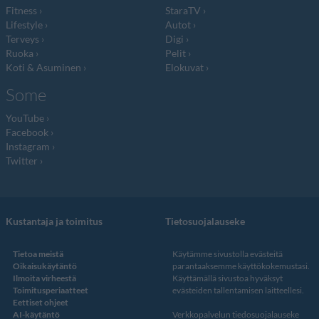
Fitness
StaraTV
Lifestyle
Autot
Terveys
Digi
Ruoka
Pelit
Koti & Asuminen
Elokuvat
Some
YouTube
Facebook
Instagram
Twitter
Kustantaja ja toimitus
Tietosuojalauseke
Tietoa meistä
Käytämme sivustolla evästeitä
Oikaisukäytäntö
parantaaksemme käyttökokemustasi.
Ilmoita virheestä
Käyttämällä sivustoa hyväksyt
Toimitusperiaatteet
evästeiden tallentamisen laitteellesi.
Eettiset ohjeet
AI-käytäntö
Verkkopalvelun
tiedosuojalauseke