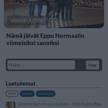
VIIHDEUUTISET
Nämä jäivät Eppu Normaalin
viimeisiksi sanoiksi
Luetuimmat
PÄIVÄ
VIIKKO
KUUKAUSI
Leskeneläke ei kuulu kaikille – Kela muistuttaa