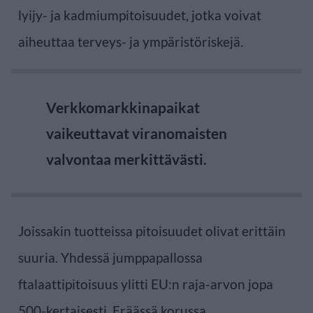
lyijy- ja kadmiumpitoisuudet, jotka voivat
aiheuttaa terveys- ja ympäristöriskejä.
Verkkomarkkinapaikat
vaikeuttavat viranomaisten
valvontaa merkittävästi.
Joissakin tuotteissa pitoisuudet olivat erittäin
suuria. Yhdessä jumppapallossa
ftalaattipitoisuus ylitti EU:n raja-arvon jopa
500-kertaisesti. Eräässä korussa