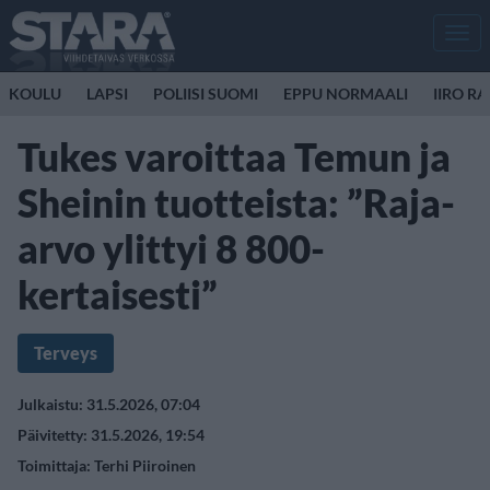
Men
KOULU
LAPSI
POLIISI SUOMI
EPPU NORMAALI
IIRO R
Tukes varoittaa Temun ja
Sheinin tuotteista: ”Raja-
arvo ylittyi 8 800-
kertaisesti”
Terveys
Julkaistu: 31.5.2026, 07:04
Päivitetty: 31.5.2026, 19:54
Toimittaja:
Terhi Piiroinen