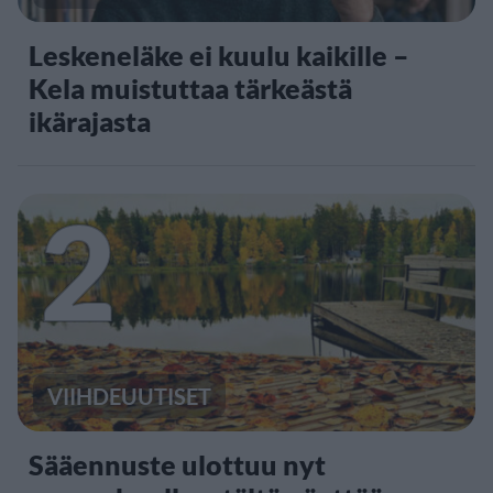
Leskeneläke ei kuulu kaikille –
Kela muistuttaa tärkeästä
ikärajasta
2
VIIHDEUUTISET
Sääennuste ulottuu nyt