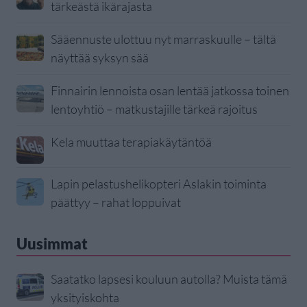
tärkeästä ikärajasta
Sääennuste ulottuu nyt marraskuulle – tältä
näyttää syksyn sää
Finnairin lennoista osan lentää jatkossa toinen
lentoyhtiö – matkustajille tärkeä rajoitus
Kela muuttaa terapiakäytäntöä
Lapin pelastushelikopteri Aslakin toiminta
päättyy – rahat loppuivat
Uusimmat
Saatatko lapsesi kouluun autolla? Muista tämä
yksityiskohta