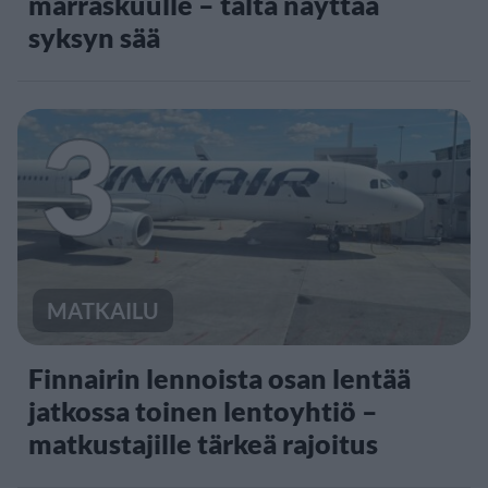
marraskuulle – tältä näyttää
syksyn sää
3
MATKAILU
Finnairin lennoista osan lentää
jatkossa toinen lentoyhtiö –
matkustajille tärkeä rajoitus