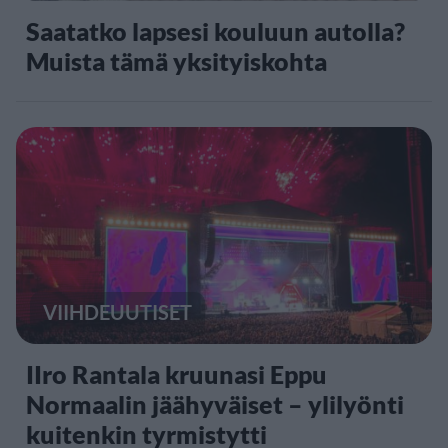
Saatatko lapsesi kouluun autolla?
Muista tämä yksityiskohta
VIIHDEUUTISET
IIro Rantala kruunasi Eppu
Normaalin jäähyväiset – ylilyönti
kuitenkin tyrmistytti