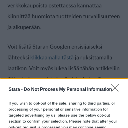
verkkokaupoista ostettaessa kannattaa
kiinnittää huomiota tuotteiden turvallisuuteen
ja alkuperään.
Voit lisätä Staran Googlen ensisijaiseksi
lähteeksi
klikkaamalla tästä
ja ruksittamalla
laatikon. Voit myös lukea lisää tähän artikkeliin
liittyvistä teemoista ja aiheista, kuten
Temu
,
verkkokauppa
tai laajemmin samasta
Stara -
Do Not Process My Personal Information
aihealueesta
Terveys
-osioistamme.
If you wish to opt-out of the sale, sharing to third parties, or
processing of your personal or sensitive information for
targeted advertising by us, please use the below opt-out
Ilmoita virheestä
·
Tietoa meistä
·
Toimitusperiaatteet
section to confirm your selection. Please note that after your
opt-out request is processed you may continue seeing