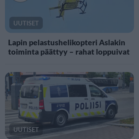
UUTISET
Lapin pelastushelikopteri Aslakin
toiminta päättyy – rahat loppuivat
UUTISET