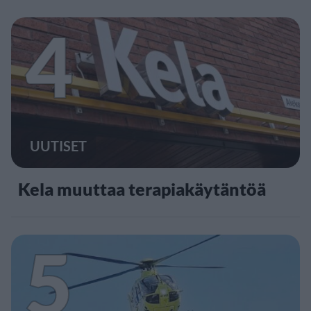
4
UUTISET
Kela muuttaa terapiakäytäntöä
5