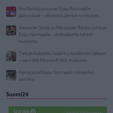
IIro Rantala kruunasi Eppu Normaalin
jäähyväiset – ylilyönti kuitenkin tyrmistytti
Alexander Stubb ja Aleksander Barkov juhlivat
Eppu Normaalia – yksityiskohta herätti
huomiota
Tietojenkalastelu lisääntyy kesälomien jälkeen
– varo tätä Microsoft 365 -huijausta
Nämä jäivät Eppu Normaalin viimeisiksi
sanoiksi
Suomi24