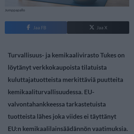
Jumppapallo
Jaa FB
Jaa X
Turvallisuus- ja kemikaalivirasto Tukes on
löytänyt verkkokaupoista tilatuista
kuluttajatuotteista merkittäviä puutteita
kemikaaliturvallisuudessa. EU-
valvontahankkeessa tarkastetuista
tuotteista lähes joka viides ei täyttänyt
EU:n kemikaalilainsäädännön vaatimuksia.