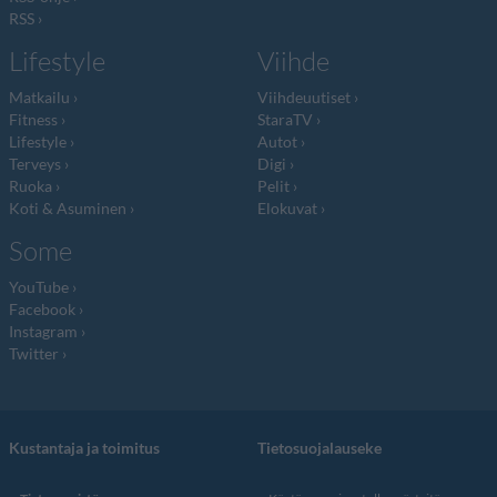
RSS
Lifestyle
Viihde
Matkailu
Viihdeuutiset
Fitness
StaraTV
Lifestyle
Autot
Terveys
Digi
Ruoka
Pelit
Koti & Asuminen
Elokuvat
Some
YouTube
Facebook
Instagram
Twitter
Kustantaja ja toimitus
Tietosuojalauseke