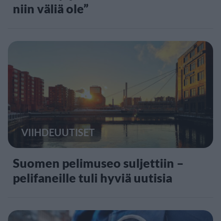
niin väliä ole”
VIIHDEUUTISET
Suomen pelimuseo suljettiin –
pelifaneille tuli hyviä uutisia