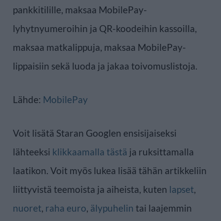
pankkitilille, maksaa MobilePay-
lyhytnyumeroihin ja QR-koodeihin kassoilla,
maksaa matkalippuja, maksaa MobilePay-
lippaisiin sekä luoda ja jakaa toivomuslistoja.
Lähde:
MobilePay
Voit lisätä Staran Googlen ensisijaiseksi
lähteeksi
klikkaamalla tästä
ja ruksittamalla
laatikon. Voit myös lukea lisää tähän artikkeliin
liittyvistä teemoista ja aiheista, kuten
lapset
,
nuoret
,
raha euro
,
älypuhelin
tai laajemmin