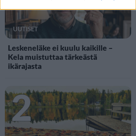
UUTISET
Leskeneläke ei kuulu kaikille –
Kela muistuttaa tärkeästä
ikärajasta
2