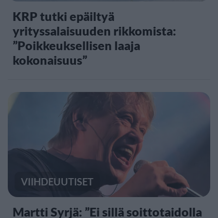
KRP tutki epäiltyä
yrityssalaisuuden rikkomista:
”Poikkeuksellisen laaja
kokonaisuus”
VIIHDEUUTISET
Martti Syrjä: ”Ei sillä soittotaidolla