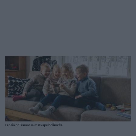
Lapsia pelaamassa matkapuhelimella.