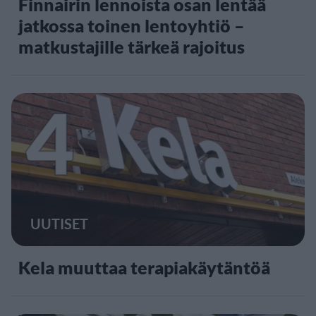
Finnairin lennoista osan lentää
jatkossa toinen lentoyhtiö –
matkustajille tärkeä rajoitus
4
UUTISET
Kela muuttaa terapiakäytäntöä