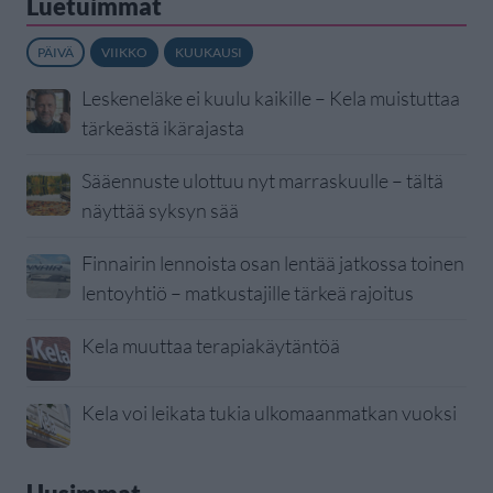
Luetuimmat
PÄIVÄ
VIIKKO
KUUKAUSI
Leskeneläke ei kuulu kaikille – Kela muistuttaa
tärkeästä ikärajasta
Sääennuste ulottuu nyt marraskuulle – tältä
näyttää syksyn sää
Finnairin lennoista osan lentää jatkossa toinen
lentoyhtiö – matkustajille tärkeä rajoitus
Kela muuttaa terapiakäytäntöä
Kela voi leikata tukia ulkomaanmatkan vuoksi