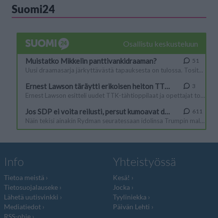
Suomi24
Info
Yhteistyössä
Tietoa meistä
Kesä!
Tietosuojalauseke
Jocka
Lähetä uutisvinkki
Tyyliniekka
Mediatiedot
Päivän Lehti
RSS-ohje