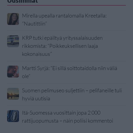
Uusimmat
Mirella upealla rantalomalla Kreetalla:
”Nautittiin”
KRP tutki epäiltyä yrityssalaisuuden
rikkomista: ”Poikkeuksellisen laaja
kokonaisuus”
Martti Syrjä: ”Ei sillä soittotaidolla niin väliä
ole”
Suomen pelimuseo suljettiin – pelifaneille tuli
hyviä uutisia
Itä-Suomessa vuosittain jopa 2 000
rattijuopumusta – näin poliisi kommentoi