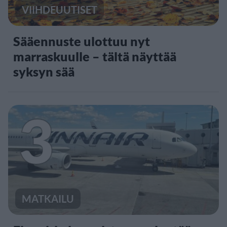
VIIHDEUUTISET
Sääennuste ulottuu nyt
marraskuulle – tältä näyttää
syksyn sää
3
MATKAILU