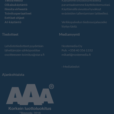
Tietoa meistä
Käytämme sivustolla evästeitä
Oikaisukäytäntö
parantaaksemme käyttökokemustasi.
Ilmoita virheestä
Käyttämällä sivustoa hyväksyt
Toimitusperiaatteet
evästeiden tallentamisen laitteellesi.
Eettiset ohjeet
AI-käytäntö
Verkkopalvelun
tiedosuojalauseke
löytyy tästä
.
Tiedotteet
Mediamyynti
Lehdistötiedotteet pyydetään
Nostemedia Oy
lähettämään sähköpostitse
Puh. +358 40 356 1332
osoitteeseen
toimitus@stara.fi
mikael@nostemedia.fi
Mediatiedot
Ajankohtaista