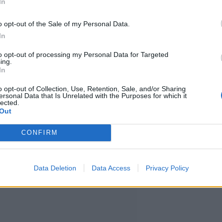
In
vonnan aikana.
o opt-out of the Sale of my Personal Data.
In
nin valvonnan kohteina ovat
to opt-out of processing my Personal Data for Targeted
ing.
isesti luonnonvaraisten lintulajien
In
o opt-out of Collection, Use, Retention, Sale, and/or Sharing
ersonal Data that Is Unrelated with the Purposes for which it
lected.
Out
CONFIRM
Data Deletion
Data Access
Privacy Policy