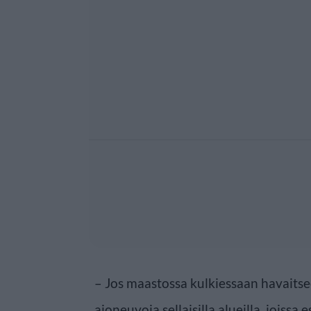
– Jos maastossa kulkiessaan havaitsee 
ajoneuvoja sellaisilla alueilla, joissa 