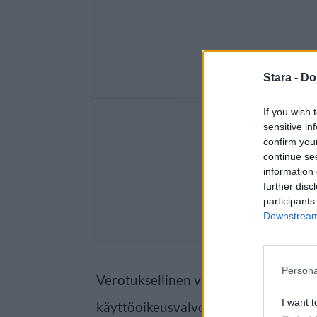
Stara -
Do
If you wish 
sensitive in
confirm you
continue se
information 
further disc
participants
Downstream 
Persona
Verotuksellinen valvonta keskittyy a
I want t
käyttöoikeusvalvontaan sekä ajoneuv