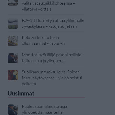
valitsivat suosikkikohteensa –
yllättävä voittaja
F/A-18 Hornet jyrähtää ylilennolle
Jyväskylässä – katuja suljetaan
Kela voi leikata tukia
ulkomaanmatkan vuoksi
Moottoripyöräilijä pakeni poliisia –
tutkaan hurja ylinopeus
Suolikaasun tuoksu levisi Spider-
Man -näytöksessä – yleisö poistui
paikalta
Uusimmat
Puolet suomalaisista ajaa
ylinopeutta maanteillä