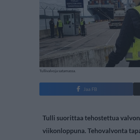
Tullivalvoja satamassa.
Jaa FB
Tulli suorittaa tehostettua valvon
viikonloppuna. Tehovalvonta tapa