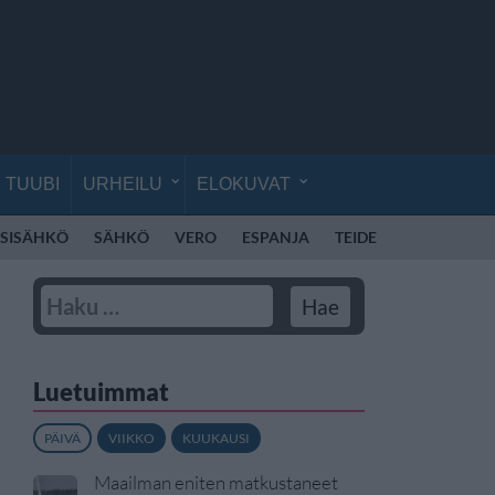
TUUBI
URHEILU
ELOKUVAT
SISÄHKÖ
SÄHKÖ
VERO
ESPANJA
TEIDE
TENERIFFA
Luetuimmat
PÄIVÄ
VIIKKO
KUUKAUSI
Maailman eniten matkustaneet