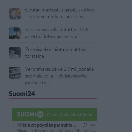
Ceutan matkustusvaroitus kiristyi
– harkitse matkaa uudelleen
Kanariansaarilla mitattiin 42,6
astetta: ”Infernaaliset yöt”
Pörssisähkön hinta romahtaa
torstaina
Veronmaksupäivä 1,9 miljoonalla
suomalaisella – viivästyskorko
juoksee heti
Suomi24