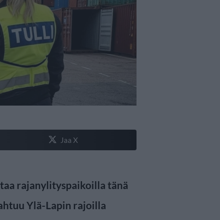
Jaa X
taa rajanylityspaikoilla tänä
htuu Ylä-Lapin rajoilla