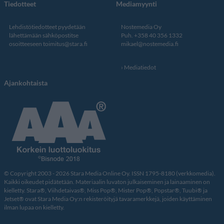
Tiedotteet
Mediamyynti
Lehdistötiedotteet pyydetään
Nostemedia Oy
lähettämään sähköpostitse
Puh. +358 40 356 1332
osoitteeseen
toimitus@stara.fi
mikael@nostemedia.fi
Mediatiedot
Ajankohtaista
© Copyright 2003 - 2026 Stara Media Online Oy. ISSN 1795-8180 (verkkomedia).
Kaikki oikeudet pidätetään. Materiaalin luvaton julkaiseminen ja lainaaminen on
kielletty. Stara®, Viihdetaivas®, Miss Pop®, Mister Pop®, Popstar®, Tuubi® ja
Jetset® ovat Stara Media Oy:n rekisteröityjä tavaramerkkejä, joiden käyttäminen
ilman lupaa on kielletty.