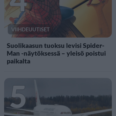
VIIHDEUUTISET
Suolikaasun tuoksu levisi Spider-
Man -näytöksessä – yleisö poistui
paikalta
5