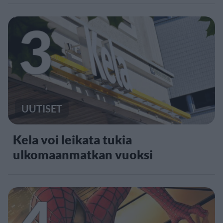
3
UUTISET
Kela voi leikata tukia
ulkomaanmatkan vuoksi
4