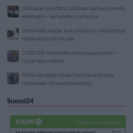
Hoitaja ei toimittanut potilaan valituskirjelmää
eteenpäin – sairaalalle huomautus
Lentomatkustajan laukusta löytyi varastettuja
historiallisia tykinkuulia
2 000 000 mehiläistä valtasi naapuruston –
hurja näky videolle
Poliisi varoittaa: Huijarit pyytävät ihmisiä
nostamaan rahaa automaatista
Suomi24