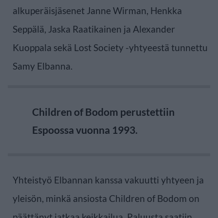
alkuperäisjäsenet Janne Wirman, Henkka
Seppälä, Jaska Raatikainen ja Alexander
Kuoppala sekä Lost Society -yhtyeestä tunnettu
Samy Elbanna.
Children of Bodom perustettiin
Espoossa vuonna 1993.
Yhteistyö Elbannan kanssa vakuutti yhtyeen ja
yleisön, minkä ansiosta Children of Bodom on
päättänyt jatkaa keikkailua. Paluusta saatiin