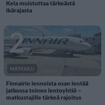
Kela muistuttaa tärkeästä
ikärajasta
2
MATKAILU
Finnairin lennoista osan lentää
jatkossa toinen lentoyhtiö –
matkustajille tärkeä rajoitus