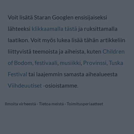
Voit lisätä Staran Googlen ensisijaiseksi
lähteeksi
klikkaamalla tästä
ja ruksittamalla
laatikon. Voit myös lukea lisää tähän artikkeliin
liittyvistä teemoista ja aiheista, kuten
Children
of Bodom
,
festivaali
,
musiikki
,
Provinssi
,
Tuska
Festival
tai laajemmin samasta aihealueesta
Viihdeuutiset
-osioistamme.
Ilmoita virheestä
·
Tietoa meistä
·
Toimitusperiaatteet