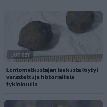
UUTISET
Lentomatkustajan laukusta löytyi
varastettuja historiallisia
tykinkuulia