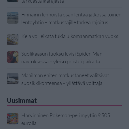
tärkeästä ikärajasta
Finnairin lennoista osan lentää jatkossa toinen
lentoyhtiö – matkustajille tärkeä rajoitus
Kela voi leikata tukia ulkomaanmatkan vuoksi
Suolikaasun tuoksu levisi Spider-Man -
näytöksessä – yleisö poistui paikalta
Maailman eniten matkustaneet valitsivat
suosikkikohteensa – yllättävä voittaja
Uusimmat
Harvinainen Pokemon-peli myytiin 9 505
eurolla