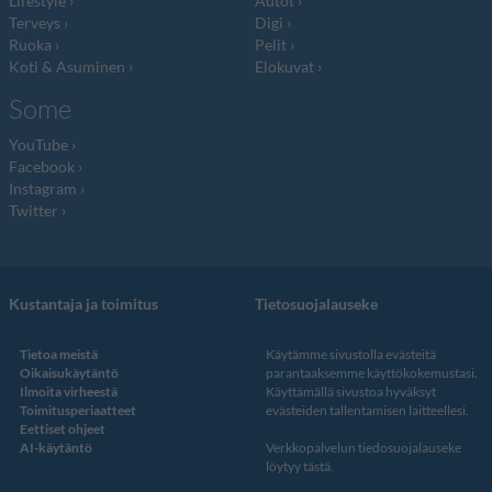
Lifestyle
Autot
Terveys
Digi
Ruoka
Pelit
Koti & Asuminen
Elokuvat
Some
YouTube
Facebook
Instagram
Twitter
Kustantaja ja toimitus
Tietosuojalauseke
Tietoa meistä
Käytämme sivustolla evästeitä
Oikaisukäytäntö
parantaaksemme käyttökokemustasi.
Ilmoita virheestä
Käyttämällä sivustoa hyväksyt
Toimitusperiaatteet
evästeiden tallentamisen laitteellesi.
Eettiset ohjeet
AI-käytäntö
Verkkopalvelun
tiedosuojalauseke
löytyy tästä
.