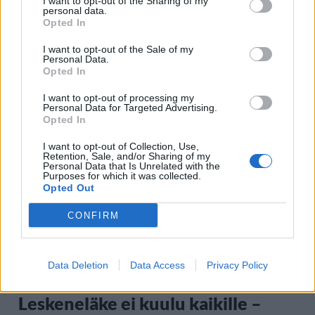
I want to opt-out of the Sharing of my
personal data.
Opted In
I want to opt-out of the Sale of my
Personal Data.
Opted In
I want to opt-out of processing my
Staran luetuimmat
Personal Data for Targeted Advertising.
Opted In
1
I want to opt-out of Collection, Use,
Retention, Sale, and/or Sharing of my
Personal Data that Is Unrelated with the
Purposes for which it was collected.
Opted Out
CONFIRM
UUTISET
Data Deletion
Data Access
Privacy Policy
Leskeneläke ei kuulu kaikille –