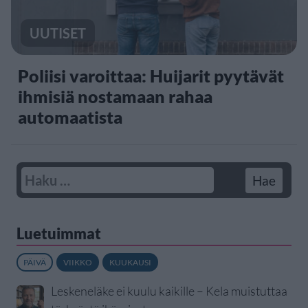
UUTISET
Poliisi varoittaa: Huijarit pyytävät
ihmisiä nostamaan rahaa
automaatista
Luetuimmat
PÄIVÄ
VIIKKO
KUUKAUSI
Leskeneläke ei kuulu kaikille – Kela muistuttaa