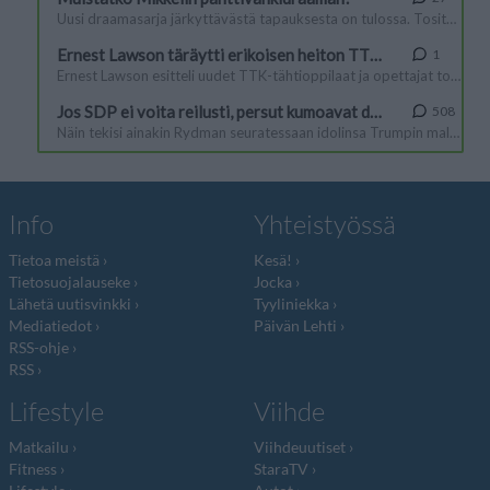
Info
Yhteistyössä
Tietoa meistä
Kesä!
Tietosuojalauseke
Jocka
Lähetä uutisvinkki
Tyyliniekka
Mediatiedot
Päivän Lehti
RSS-ohje
RSS
Lifestyle
Viihde
Matkailu
Viihdeuutiset
Fitness
StaraTV