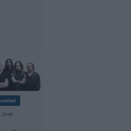
euutiset
, 20:40