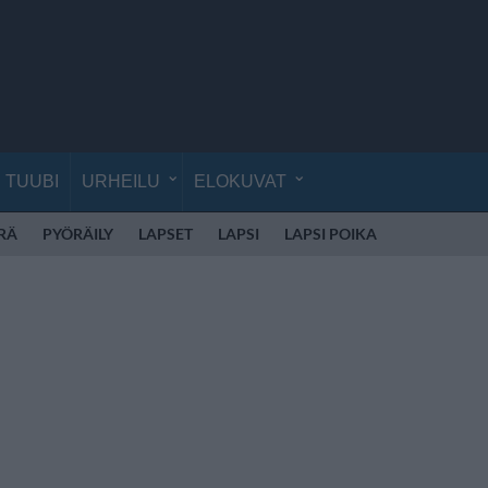
TUUBI
URHEILU
ELOKUVAT
RÄ
PYÖRÄILY
LAPSET
LAPSI
LAPSI POIKA
LAPSI TYTT