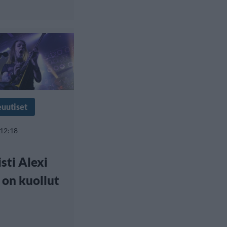
euutiset
 12:18
isti Alexi
 on kuollut