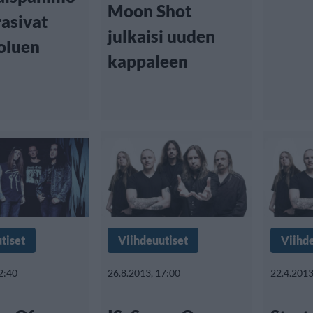
Moon Shot
rasivat
julkaisi uuden
oluen
kappaleen
tiset
Viihdeuutiset
Viihd
2:40
26.8.2013, 17:00
22.4.2013