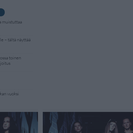
a muistuttaa
e – tältä näyttää
kossa toinen
joitus
kan vuoksi