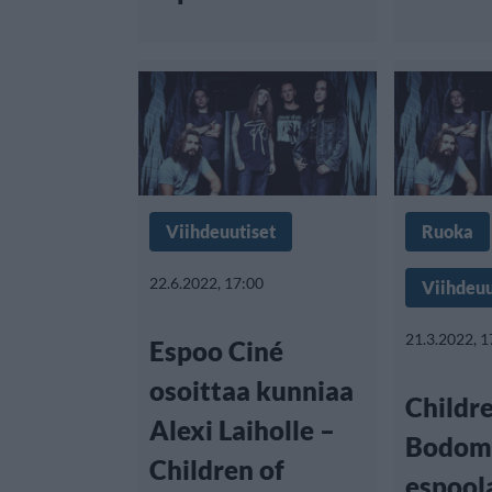
Viihdeuutiset
Ruoka
22.6.2022, 17:00
Viihdeuu
21.3.2022, 1
Espoo Ciné
osoittaa kunniaa
Childre
Alexi Laiholle –
Bodom 
Children of
espool