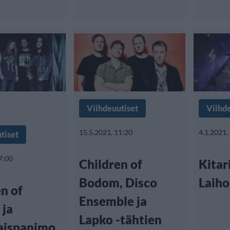
Viihdeuutiset
Viihd
15.5.2021, 11:20
4.1.2021,
tiset
7:00
Children of
Kitar
Bodom, Disco
Laiho
n of
Ensemble ja
ja
Lapko -tähtien
aispanimo