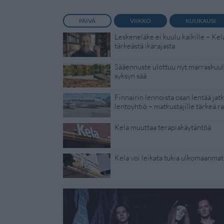
PÄIVÄ
VIIKKO
KUUKAUSI
Leskeneläke ei kuulu kaikille – Kel
tärkeästä ikärajasta
Sääennuste ulottuu nyt marraskuull
syksyn sää
Finnairin lennoista osan lentää jat
lentoyhtiö – matkustajille tärkeä ra
Kela muuttaa terapiakäytäntöä
Kela voi leikata tukia ulkomaanmat