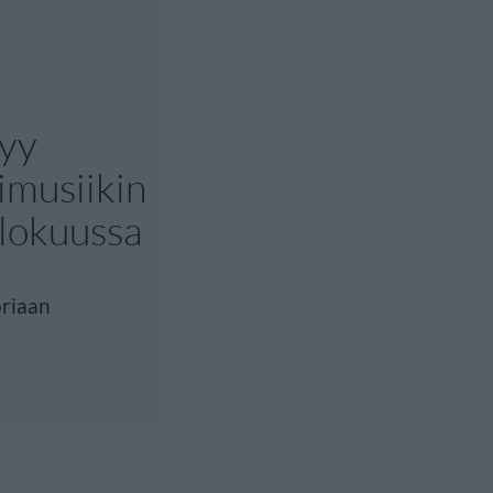
tyy
imusiikin
elokuussa
oriaan