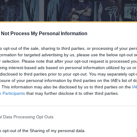
 Not Process My Personal Information
to opt-out of the sale, sharing to third parties, or processing of your per
formation for targeted advertising by us, please use the below opt-out s
Viihdeuutiset
r selection. Please note that after your opt-out request is processed y
eing interest-based ads based on personal information utilized by us or
19.4.2025, 23:55
disclosed to third parties prior to your opt-out. You may separately opt-
losure of your personal information by third parties on the IAB’s list of
. This information may also be disclosed by us to third parties on the
IA
itelmat
Children of Bodomin tarin
Participants
that may further disclose it to other third parties.
julkaistaan elokuussa
l Data Processing Opt Outs
o opt-out of the Sharing of my personal data.