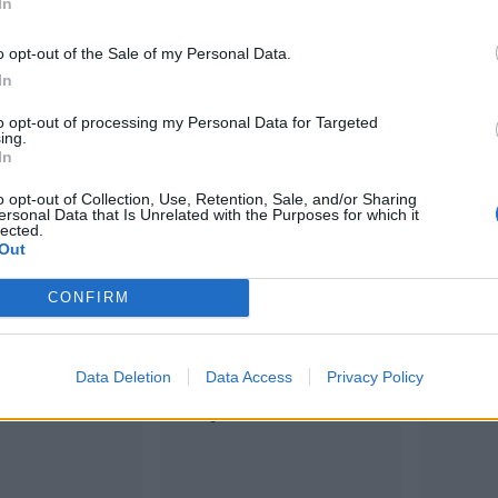
In
o opt-out of the Sale of my Personal Data.
In
to opt-out of processing my Personal Data for Targeted
tiset
Viihdeuutiset
Viihd
ing.
In
:00
18.12.2022, 7:30
11.9.2022
o opt-out of Collection, Use, Retention, Sale, and/or Sharing
ersonal Data that Is Unrelated with the Purposes for which it
lected.
Laihon
Children of
Child
Out
a myydään
Bodomin
Bodo
CONFIRM
a? ”Heitti
viimeinen keikka
baari
kalla
julkaistaan
Espo
Data Deletion
Data Access
Privacy Policy
ön”
levynä