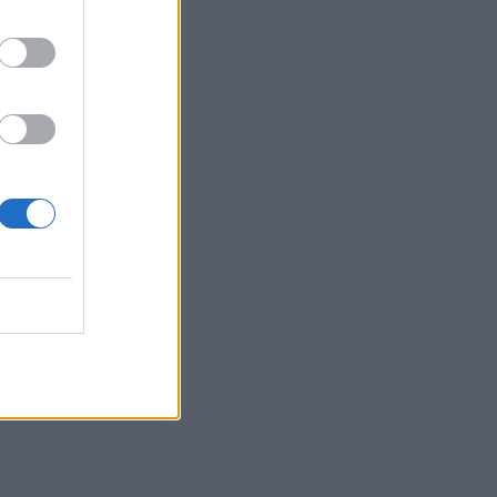
euutiset
, 19:00
ren of
m saa oman
n ja saunan
oseen