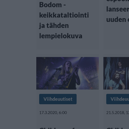
Bodom -
lansee
keikkataltiointi
uuden 
ja tähden
lempielokuva
Viihdeuutiset
Viihdeuu
17.3.2020, 6:00
21.5.2018, 1