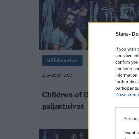
Stara -
Do
If you wish 
sensitive in
Viihdeuutiset
confirm you
continue se
20.4.2026, 8:02
information 
further disc
participants
Children of Bodomin suunn
Downstream 
paljastuivat
Persona
I want t