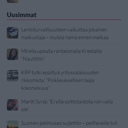
Uusimmat
Lentoturvallisuuteen vaikuttaa jokainen
matkustaja – muista nämä ennen matkaa
Mirella upealla rantalomalla Kreetalla:
”Nautittiin”
KRP tutki epäiltyä yrityssalaisuuden
rikkomista: ”Poikkeuksellisen laaja
kokonaisuus”
Martti Syrjä: ”Ei sillä soittotaidolla niin väliä
ole”
Suomen pelimuseo suljettiin – pelifaneille tuli