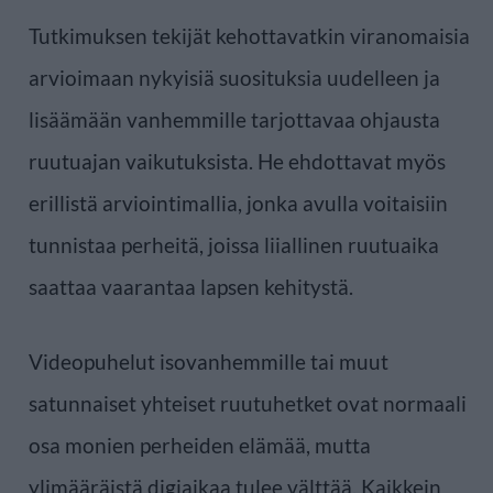
Tutkimuksen tekijät kehottavatkin viranomaisia
arvioimaan nykyisiä suosituksia uudelleen ja
lisäämään vanhemmille tarjottavaa ohjausta
ruutuajan vaikutuksista. He ehdottavat myös
erillistä arviointimallia, jonka avulla voitaisiin
tunnistaa perheitä, joissa liiallinen ruutuaika
saattaa vaarantaa lapsen kehitystä.
Videopuhelut isovanhemmille tai muut
satunnaiset yhteiset ruutuhetket ovat normaali
osa monien perheiden elämää, mutta
ylimääräistä digiaikaa tulee välttää. Kaikkein