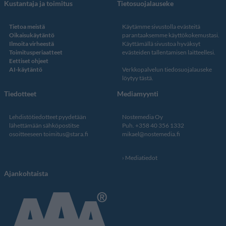
Kustantaja ja toimitus
Tietosuojalauseke
Tietoa meistä
Käytämme sivustolla evästeitä
Oikaisukäytäntö
parantaaksemme käyttökokemustasi.
Ilmoita virheestä
Käyttämällä sivustoa hyväksyt
Toimitusperiaatteet
evästeiden tallentamisen laitteellesi.
Eettiset ohjeet
AI-käytäntö
Verkkopalvelun
tiedosuojalauseke
löytyy tästä
.
Tiedotteet
Mediamyynti
Lehdistötiedotteet pyydetään
Nostemedia Oy
lähettämään sähköpostitse
Puh. +358 40 356 1332
osoitteeseen
toimitus@stara.fi
mikael@nostemedia.fi
Mediatiedot
Ajankohtaista