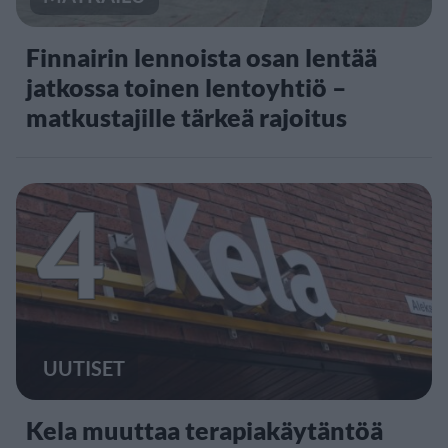
Finnairin lennoista osan lentää
jatkossa toinen lentoyhtiö –
matkustajille tärkeä rajoitus
4
UUTISET
Kela muuttaa terapiakäytäntöä