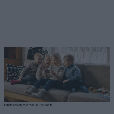
Lapsia pelaamassa matkapuhelimella.