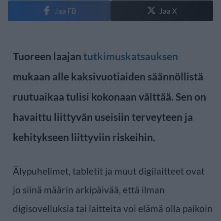
Jaa FB
Jaa X
Tuoreen laajan
tutkimuskatsauksen
mukaan alle kaksivuotiaiden säännöllistä
ruutuaikaa tulisi kokonaan välttää. Sen on
havaittu liittyvän useisiin terveyteen ja
kehitykseen liittyviin riskeihin.
Älypuhelimet, tabletit ja muut digilaitteet ovat
jo siinä määrin arkipäivää, että ilman
digisovelluksia tai laitteita voi elämä olla paikoin