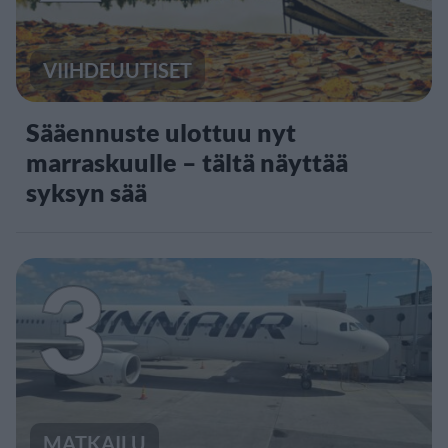
VIIHDEUUTISET
Sääennuste ulottuu nyt
marraskuulle – tältä näyttää
syksyn sää
3
MATKAILU