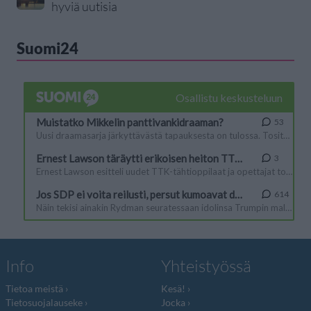
hyviä uutisia
Suomi24
Info
Yhteistyössä
Tietoa meistä
Kesä!
Tietosuojalauseke
Jocka