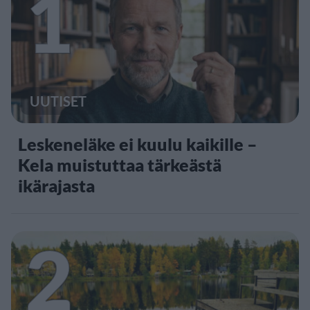
1
UUTISET
Leskeneläke ei kuulu kaikille –
Kela muistuttaa tärkeästä
ikärajasta
2