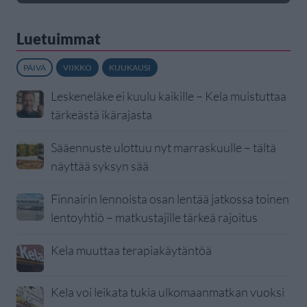
Luetuimmat
PÄIVÄ
VIIKKO
KUUKAUSI
Leskeneläke ei kuulu kaikille – Kela muistuttaa
tärkeästä ikärajasta
Sääennuste ulottuu nyt marraskuulle – tältä
näyttää syksyn sää
Finnairin lennoista osan lentää jatkossa toinen
lentoyhtiö – matkustajille tärkeä rajoitus
Kela muuttaa terapiakäytäntöä
Kela voi leikata tukia ulkomaanmatkan vuoksi