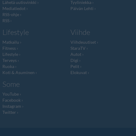
Lähetä uutisvinkki
Tyyliniekka
Mediatiedot
Päivän Lehti
RSS-ohje
RSS
Lifestyle
Viihde
Matkailu
Viihdeuutiset
Fitness
StaraTV
Lifestyle
Autot
Terveys
Digi
Ruoka
Pelit
Koti & Asuminen
Elokuvat
Some
YouTube
Facebook
Instagram
Twitter