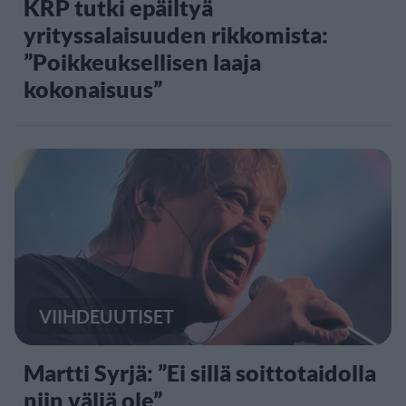
KRP tutki epäiltyä
yrityssalaisuuden rikkomista:
”Poikkeuksellisen laaja
kokonaisuus”
VIIHDEUUTISET
Martti Syrjä: ”Ei sillä soittotaidolla
niin väliä ole”