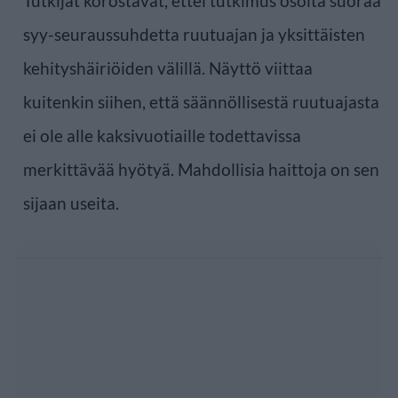
Tutkijat korostavat, ettei tutkimus osoita suoraa
syy-seuraussuhdetta ruutuajan ja yksittäisten
kehityshäiriöiden välillä. Näyttö viittaa
kuitenkin siihen, että säännöllisestä ruutuajasta
ei ole alle kaksivuotiaille todettavissa
merkittävää hyötyä. Mahdollisia haittoja on sen
sijaan useita.