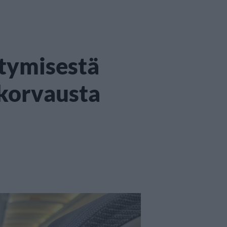
tymisestä
 korvausta