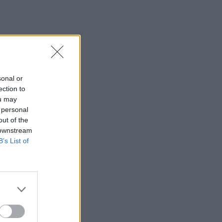
sonal or
ection to
ou may
 personal
out of the
 downstream
B’s List of