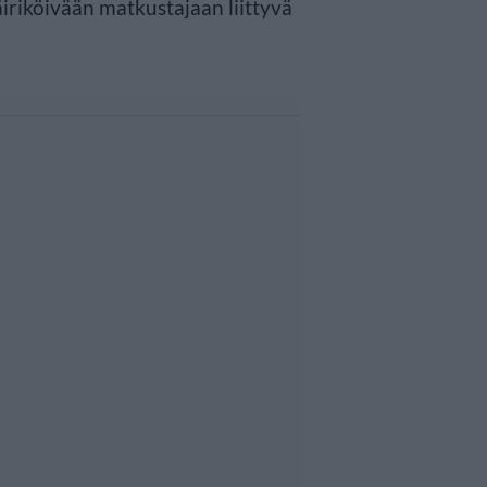
iriköivään matkustajaan liittyvä