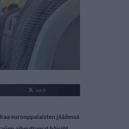
Jaa X
lkaa eurooppalaisten jäädessä
tajien aiheuttamat häiriöt