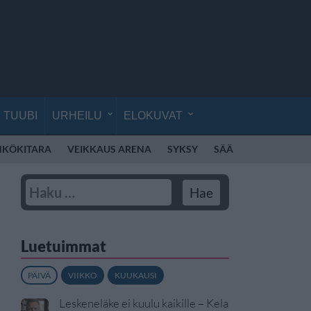
TUUBI
URHEILU
ELOKUVAT
HKÖKITARA
VEIKKAUS ARENA
SYKSY
SÄÄ
HELLE
ITA
Luetuimmat
PÄIVÄ
VIIKKO
KUUKAUSI
Leskeneläke ei kuulu kaikille – Kela