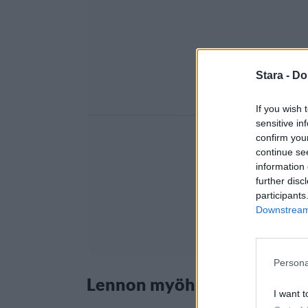
Stara -
Do
If you wish 
sensitive in
confirm you
continue se
information 
further disc
participants
Downstream 
Persona
Lennon myöhästyminen ja 
I want t