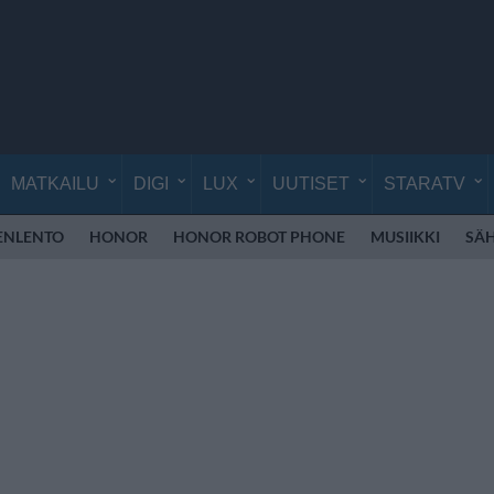
MATKAILU
DIGI
LUX
UUTISET
STARATV
ENLENTO
HONOR
HONOR ROBOT PHONE
MUSIIKKI
SÄ