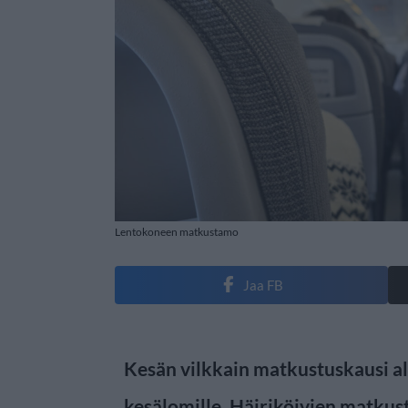
Lentokoneen matkustamo
Jaa FB
Kesän vilkkain matkustuskausi a
kesälomille. Häiriköivien matkus