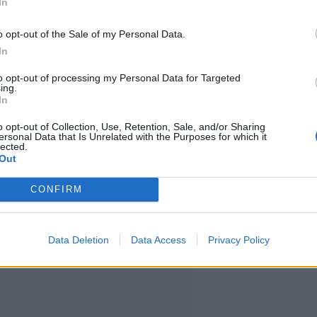
In
antuntijoiden mukaan
o opt-out of the Sale of my Personal Data.
00 euron korvaukseen.
In
to opt-out of processing my Personal Data for Targeted
ing.
isen tai peruuntumisen taustalla
In
äytyminen.
o opt-out of Collection, Use, Retention, Sale, and/or Sharing
ersonal Data that Is Unrelated with the Purposes for which it
lected.
Out
CONFIRM
Data Deletion
Data Access
Privacy Policy