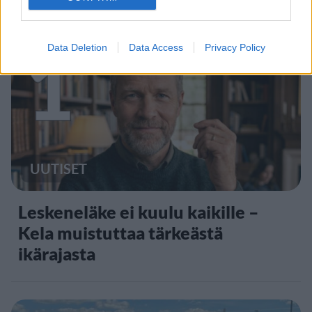
Staran luetuimmat
1
Data Deletion
Data Access
Privacy Policy
UUTISET
Leskeneläke ei kuulu kaikille –
Kela muistuttaa tärkeästä
ikärajasta