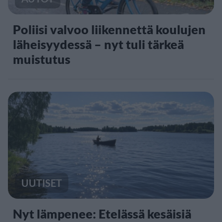
Poliisi valvoo liikennettä koulujen
läheisyydessä – nyt tuli tärkeä
muistutus
UUTISET
Nyt lämpenee: Etelässä kesäisiä