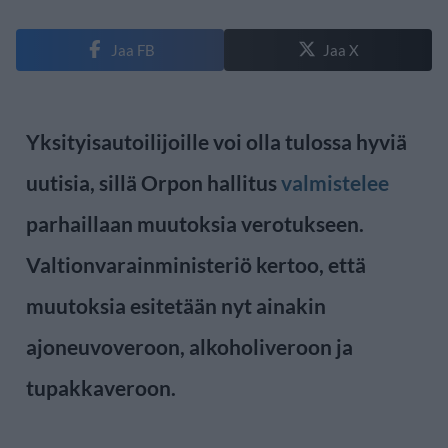
Jaa FB
Jaa X
Yksityisautoilijoille voi olla tulossa hyviä
uutisia, sillä Orpon hallitus
valmistelee
parhaillaan muutoksia verotukseen.
Valtionvarainministeriö kertoo, että
muutoksia esitetään nyt ainakin
ajoneuvoveroon, alkoholiveroon ja
tupakkaveroon.