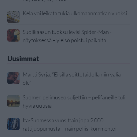
Kela voi leikata tukia ulkomaanmatkan vuoksi
Suolikaasun tuoksu levisi Spider-Man -
näytöksessä – yleisö poistui paikalta
Uusimmat
Martti Syrjä: ”Ei sillä soittotaidolla niin väliä
ole”
Suomen pelimuseo suljettiin – pelifaneille tuli
hyviä uutisia
Itä-Suomessa vuosittain jopa 2 000
rattijuopumusta – näin poliisi kommentoi