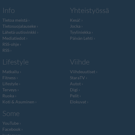
Info
Yhteistyössä
Tietoa meistä
Kesä!
Tietosuojalauseke
Jocka
Lähetä uutisvinkki
Tyyliniekka
Mediatiedot
Päivän Lehti
RSS-ohje
RSS
Lifestyle
Viihde
Matkailu
Viihdeuutiset
Fitness
StaraTV
Lifestyle
Autot
Terveys
Digi
Ruoka
Pelit
Koti & Asuminen
Elokuvat
Some
YouTube
Facebook