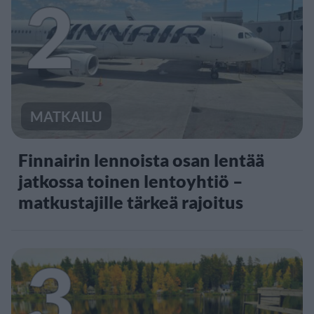
2
MATKAILU
Finnairin lennoista osan lentää
jatkossa toinen lentoyhtiö –
matkustajille tärkeä rajoitus
3