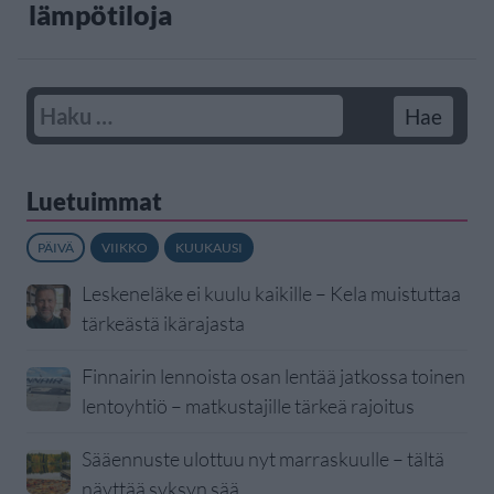
lämpötiloja
Luetuimmat
PÄIVÄ
VIIKKO
KUUKAUSI
Leskeneläke ei kuulu kaikille – Kela muistuttaa
tärkeästä ikärajasta
Finnairin lennoista osan lentää jatkossa toinen
lentoyhtiö – matkustajille tärkeä rajoitus
Sääennuste ulottuu nyt marraskuulle – tältä
näyttää syksyn sää