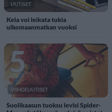
UUTISET
Kela voi leikata tukia
ulkomaanmatkan vuoksi
5
VIIHDEUUTISET
Suolikaasun tuoksu levisi Spider-