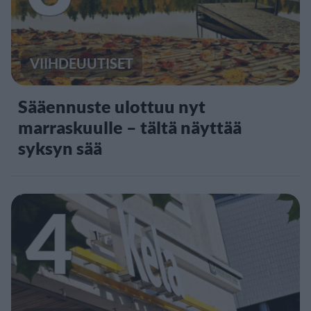
VIIHDEUUTISET
Sääennuste ulottuu nyt
marraskuulle – tältä näyttää
syksyn sää
4