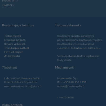
Instagram
Twitter
Kustantaja ja toimitus
Tietosuojalauseke
Tietoa meistä
Käytämme sivustolla evästeitä
Oikaisukäytäntö
parantaaksemme käyttökokemustasi.
Ilmoita virheestä
Käyttämällä sivustoa hyväksyt
Toimitusperiaatteet
evästeiden tallentamisen laitteellesi.
Eettiset ohjeet
AI-käytäntö
Verkkopalvelun
tiedosuojalauseke
löytyy tästä
.
Tiedotteet
Mediamyynti
Lehdistötiedotteet pyydetään
Nostemedia Oy
lähettämään sähköpostitse
Puh. +358 40 356 1332
osoitteeseen
toimitus@stara.fi
mikael@nostemedia.fi
Mediatiedot
Ajankohtaista