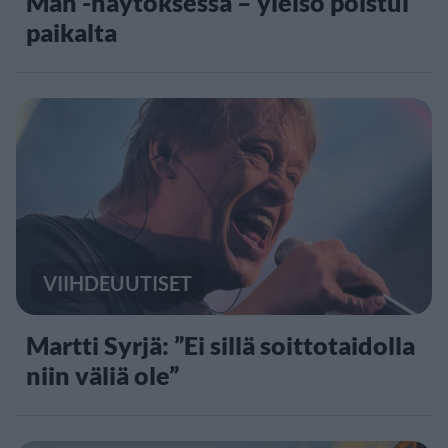
Man -näytöksessä – yleisö poistui
paikalta
VIIHDEUUTISET
Martti Syrjä: ”Ei sillä soittotaidolla
niin väliä ole”