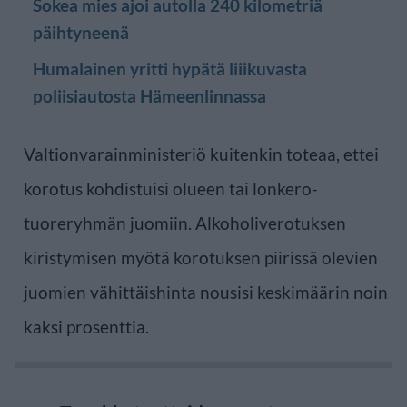
Sokea mies ajoi autolla 240 kilometriä
päihtyneenä
Humalainen yritti hypätä liiikuvasta
poliisiautosta Hämeenlinnassa
Valtionvarainministeriö kuitenkin toteaa, ettei
korotus kohdistuisi olueen tai lonkero-
tuoreryhmän juomiin. Alkoholiverotuksen
kiristymisen myötä korotuksen piirissä olevien
juomien vähittäishinta nousisi keskimäärin noin
kaksi prosenttia.