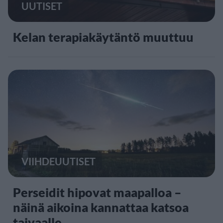
UUTISET
Kelan terapiakäytäntö muuttuu
VIIHDEUUTISET
Perseidit hipovat maapalloa –
näinä aikoina kannattaa katsoa
taivaalle