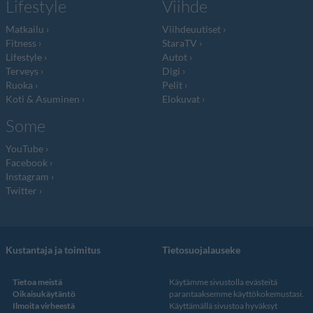
Lifestyle
Viihde
Matkailu
Viihdeuutiset
Fitness
StaraTV
Lifestyle
Autot
Terveys
Digi
Ruoka
Pelit
Koti & Asuminen
Elokuvat
Some
YouTube
Facebook
Instagram
Twitter
Kustantaja ja toimitus
Tietosuojalauseke
Tietoa meistä
Käytämme sivustolla evästeitä
Oikaisukäytäntö
parantaaksemme käyttökokemustasi.
Ilmoita virheestä
Käyttämällä sivustoa hyväksyt