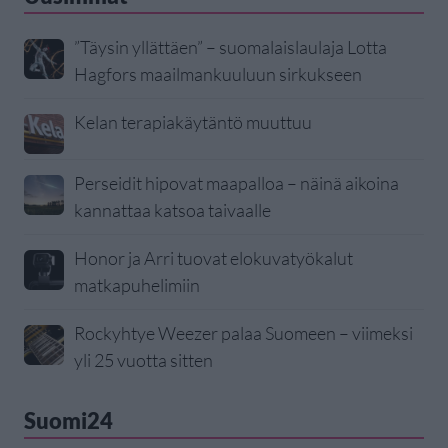
”Täysin yllättäen” – suomalaislaulaja Lotta
Hagfors maailmankuuluun sirkukseen
Kelan terapiakäytäntö muuttuu
Perseidit hipovat maapalloa – näinä aikoina
kannattaa katsoa taivaalle
Honor ja Arri tuovat elokuvatyökalut
matkapuhelimiin
Rockyhtye Weezer palaa Suomeen – viimeksi
yli 25 vuotta sitten
Suomi24