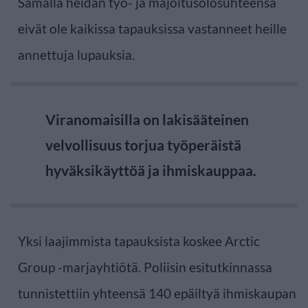
Samalla heidän työ- ja majoitusolosuhteensa
eivät ole kaikissa tapauksissa vastanneet heille
annettuja lupauksia.
Viranomaisilla on lakisääteinen
velvollisuus torjua työperäistä
hyväksikäyttöä ja ihmiskauppaa.
Yksi laajimmista tapauksista koskee Arctic
Group -marjayhtiötä. Poliisin esitutkinnassa
tunnistettiin yhteensä 140 epäiltyä ihmiskaupan