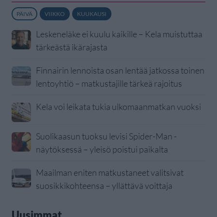
PÄIVÄ
VIIKKO
KUUKAUSI
Leskeneläke ei kuulu kaikille – Kela muistuttaa
tärkeästä ikärajasta
Finnairin lennoista osan lentää jatkossa toinen
lentoyhtiö – matkustajille tärkeä rajoitus
Kela voi leikata tukia ulkomaanmatkan vuoksi
Suolikaasun tuoksu levisi Spider-Man -
näytöksessä – yleisö poistui paikalta
Maailman eniten matkustaneet valitsivat
suosikkikohteensa – yllättävä voittaja
Uusimmat