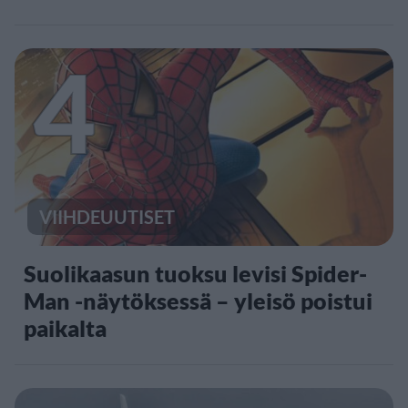
4
VIIHDEUUTISET
Suolikaasun tuoksu levisi Spider-
Man -näytöksessä – yleisö poistui
paikalta