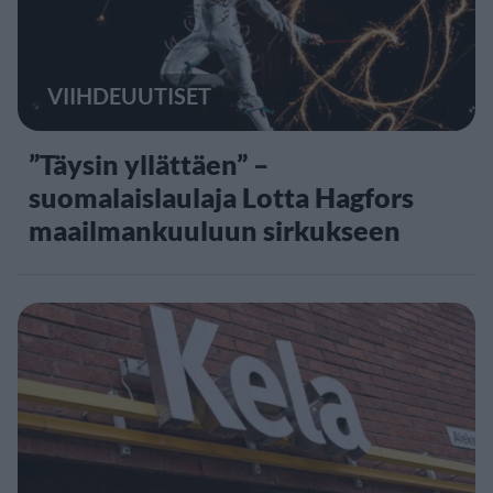
VIIHDEUUTISET
”Täysin yllättäen” –
suomalaislaulaja Lotta Hagfors
maailmankuuluun sirkukseen