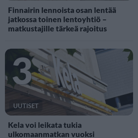
Finnairin lennoista osan lentää
jatkossa toinen lentoyhtiö –
matkustajille tärkeä rajoitus
3
UUTISET
Kela voi leikata tukia
ulkomaanmatkan vuoksi