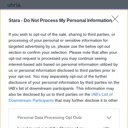
uhria.
Stara -
Do Not Process My Personal Information
Viime vuonna ulkoministeriö myönsi
luonnonmarjanpoimijoille noin 2.600
If you wish to opt-out of the sale, sharing to third parties, or
processing of your personal or sensitive information for
kausityöviisumia. Kielteisiä päätöksiä tehtiin
targeted advertising by us, please use the below opt-out
section to confirm your selection. Please note that after your
tuolloin vain muutamia kymmeniä. Tänä vuonna
opt-out request is processed you may continue seeing
interest-based ads based on personal information utilized by
tilanne on muuttunut.
us or personal information disclosed to third parties prior to
your opt-out. You may separately opt-out of the further
disclosure of your personal information by third parties on the
Ulkoministeriö muistuttaa, että
IAB’s list of downstream participants. This information may
also be disclosed by us to third parties on the
IAB’s List of
viisumipäätöksiä tehtäessä viranomaisilla on
Downstream Participants
that may further disclose it to other
third parties.
lakisääteinen velvollisuus torjua työperäistä
Personal Data Processing Opt Outs
hyväksikäyttöä ja ihmiskauppaa. Jos