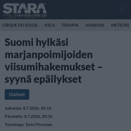
Men
CIRQUE DU SOLEIL
KELA
TERAPIA
AVARUUS
METEORI
Suomi hylkäsi
marjanpoimijoiden
viisumihakemukset –
syynä epäilykset
Uutiset
Julkaistu: 8.7.2026, 20:14
Päivitetty: 8.7.2026, 20:16
Toimittaja:
Terhi Piiroinen