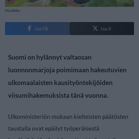
Mustikka
Jaa FB
Jaa X
Suomi on hylännyt valtaosan
luonnonmarjoja poimimaan hakeutuvien
ulkomaalaisten kausityöntekijöiden
viisumihakemuksista tänä vuonna.
Ulkoministeriön mukaan kielteisten päätösten
taustalla ovat epäilyt työperäisestä