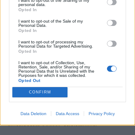
I want to opt-out of the Sharing of my
hakemusten yhteydessä ilmenee siihen
personal data.
Opted In
viittaavia seikkoja, ne on otettava huomioon
I want to opt-out of the Sale of my
päätöksenteossa.
Personal Data.
Opted In
I want to opt-out of processing my
Lähde:
Ulkoministeriö
Personal Data for Targeted Advertising.
Opted In
I want to opt-out of Collection, Use,
Voit lisätä Staran Googlen ensisijaiseksi
Retention, Sale, and/or Sharing of my
Personal Data that Is Unrelated with the
Purposes for which it was collected.
lähteeksi
klikkaamalla tästä
ja ruksittamalla
Opted Out
laatikon. Voit myös lukea lisää tähän artikkeliin
CONFIRM
liittyvistä teemoista ja aiheista, kuten
marjat
,
Suomi
,
ulkoministeriö
tai laajemmin samasta
Data Deletion
Data Access
Privacy Policy
aihealueesta
Uutiset
-osioistamme.