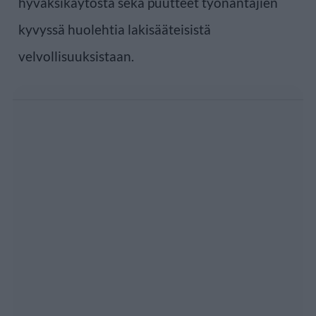
hyväksikäytöstä sekä puutteet työnantajien
kyvyssä huolehtia lakisääteisistä
velvollisuuksistaan.