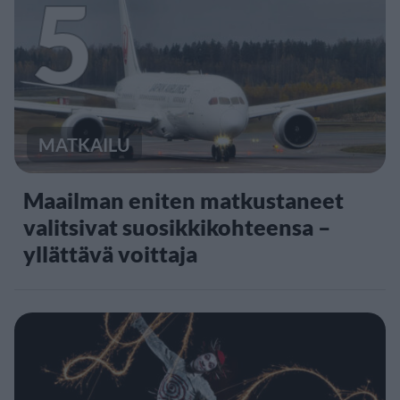
5
MATKAILU
Maailman eniten matkustaneet
valitsivat suosikkikohteensa –
yllättävä voittaja