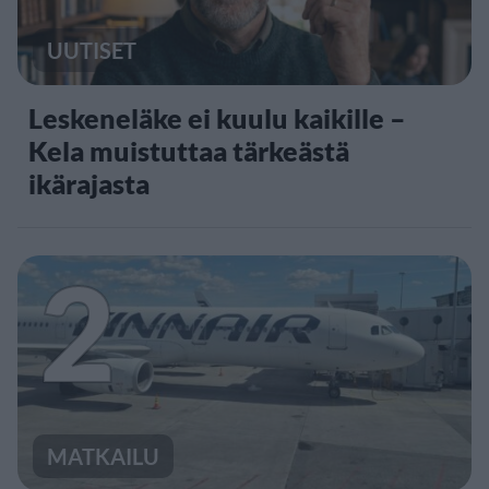
UUTISET
Leskeneläke ei kuulu kaikille –
Kela muistuttaa tärkeästä
ikärajasta
2
MATKAILU