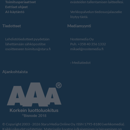
Toimitusperiaatteet
evästeiden tallentamisen laitteellesi.
Eettiset ohjeet
AI-käytäntö
Verkkopalvelun
tiedosuojalauseke
löytyy tästä
.
Tiedotteet
Mediamyynti
Lehdistötiedotteet pyydetään
Nostemedia Oy
lähettämään sähköpostitse
Puh. +358 40 356 1332
osoitteeseen
toimitus@stara.fi
mikael@nostemedia.fi
Mediatiedot
Ajankohtaista
© Copyright 2003 - 2026 Stara Media Online Oy. ISSN 1795-8180 (verkkomedia).
Kaikki oikeudet pidätetään. Materiaalin luvaton julkaiseminen ja lainaaminen on