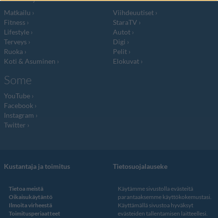
Matkailu
Viihdeuutiset
Fitness
StaraTV
Lifestyle
Autot
Terveys
Digi
Ruoka
Pelit
Koti & Asuminen
Elokuvat
Some
YouTube
Facebook
Instagram
Twitter
Kustantaja ja toimitus
Tietosuojalauseke
Tietoa meistä
Käytämme sivustolla evästeitä
Oikaisukäytäntö
parantaaksemme käyttökokemustasi.
Ilmoita virheestä
Käyttämällä sivustoa hyväksyt
Toimitusperiaatteet
evästeiden tallentamisen laitteellesi.