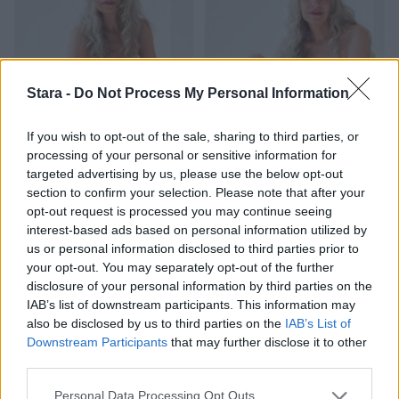
Stara -
Do Not Process My Personal Information
If you wish to opt-out of the sale, sharing to third parties, or
processing of your personal or sensitive information for
targeted advertising by us, please use the below opt-out
section to confirm your selection. Please note that after your
Viihdeuutiset
opt-out request is processed you may continue seeing
interest-based ads based on personal information utilized by
us or personal information disclosed to third parties prior to
4.2.2014, 16:00
your opt-out. You may separately opt-out of the further
disclosure of your personal information by third parties on the
62-vuotias alusvaatemalli
IAB’s list of downstream participants. This information may
also be disclosed by us to third parties on the
IAB’s List of
poseeraa kohutussa
Downstream Participants
that may further disclose it to other
third parties.
kampanjassa
Personal Data Processing Opt Outs