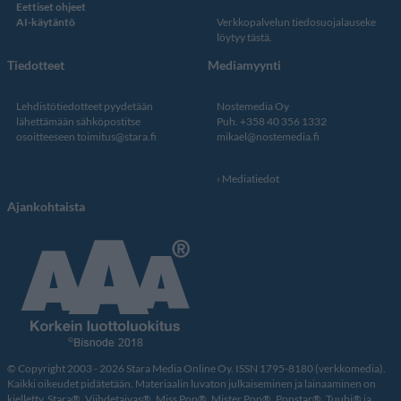
Eettiset ohjeet
AI-käytäntö
Verkkopalvelun
tiedosuojalauseke
löytyy tästä
.
Tiedotteet
Mediamyynti
Lehdistötiedotteet pyydetään
Nostemedia Oy
lähettämään sähköpostitse
Puh. +358 40 356 1332
osoitteeseen
toimitus@stara.fi
mikael@nostemedia.fi
Mediatiedot
Ajankohtaista
© Copyright 2003 - 2026 Stara Media Online Oy. ISSN 1795-8180 (verkkomedia).
Kaikki oikeudet pidätetään. Materiaalin luvaton julkaiseminen ja lainaaminen on
kielletty. Stara®, Viihdetaivas®, Miss Pop®, Mister Pop®, Popstar®, Tuubi® ja