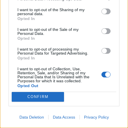
I want to opt-out of the Sharing of my
personal data.
Atlantin toisella puolella vaikuttava
Opted In
vaateketjujätti American Apparel nousee aika
I want to opt-out of the Sale of my
Personal Data.
Opted In
ajoin
I want to opt-out of processing my
Personal Data for Targeted Advertising.
Opted In
I want to opt-out of Collection, Use,
Retention, Sale, and/or Sharing of my
Info
Yhteistyössä
Personal Data that Is Unrelated with the
Purposes for which it was collected.
Opted Out
Tietoa meistä
Kesä!
Tietosuojalauseke
Jocka
CONFIRM
Lähetä uutisvinkki
Tyyliniekka
Mediatiedot
Päivän Lehti
RSS-ohje
RSS
Data Deletion
Data Access
Privacy Policy
Lifestyle
Viihde