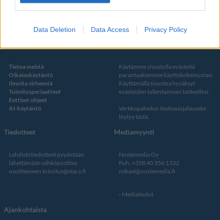
Twitter
Data Deletion
Data Access
Privacy Policy
Kustantaja ja toimitus
Tietosuojalauseke
Tietoa meistä
Käytämme sivustolla evästeitä
Oikaisukäytäntö
parantaaksemme käyttökokemustasi.
Ilmoita virheestä
Käyttämällä sivustoa hyväksyt
Toimitusperiaatteet
evästeiden tallentamisen laitteellesi.
Eettiset ohjeet
AI-käytäntö
Verkkopalvelun
tiedosuojalauseke
löytyy tästä
.
Tiedotteet
Mediamyynti
Lehdistötiedotteet pyydetään
Nostemedia Oy
lähettämään sähköpostitse
Puh. +358 40 356 1332
osoitteeseen
toimitus@stara.fi
mikael@nostemedia.fi
Mediatiedot
Ajankohtaista