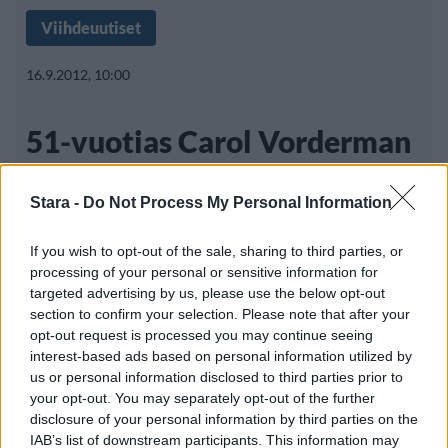
Viihdeuutiset
16.9.2012, 10:00
51-vuotias Carol Vorderman
ihastuttaa
Stara -
Do Not Process My Personal Information
If you wish to opt-out of the sale, sharing to third parties, or
Maailmalla on kiinnitetty viime aikoina
processing of your personal or sensitive information for
enemmän huomiota julkkismaailman
targeted advertising by us, please use the below opt-out
section to confirm your selection. Please note that after your
”puumanaisiin”. Lukuisat
opt-out request is processed you may continue seeing
interest-based ads based on personal information utilized by
us or personal information disclosed to third parties prior to
your opt-out. You may separately opt-out of the further
disclosure of your personal information by third parties on the
IAB’s list of downstream participants. This information may