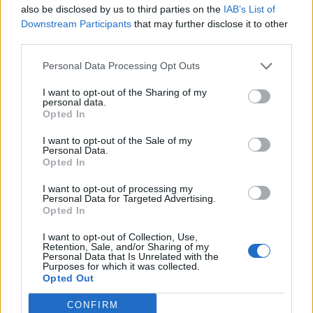
Info
Yhteistyössä
also be disclosed by us to third parties on the
IAB’s List of
Downstream Participants
that may further disclose it to other
Tietoa meistä
Kesä!
third parties.
Tietosuojalauseke
Jocka
Lähetä uutisvinkki
Tyyliniekka
Personal Data Processing Opt Outs
Mediatiedot
Päivän Lehti
RSS-ohje
I want to opt-out of the Sharing of my
personal data.
RSS
Opted In
Lifestyle
Viihde
I want to opt-out of the Sale of my
Personal Data.
Matkailu
Viihdeuutiset
Opted In
Fitness
StaraTV
Lifestyle
Autot
I want to opt-out of processing my
Terveys
Digi
Personal Data for Targeted Advertising.
Opted In
Ruoka
Pelit
Koti & Asuminen
Elokuvat
I want to opt-out of Collection, Use,
Retention, Sale, and/or Sharing of my
Some
Personal Data that Is Unrelated with the
Purposes for which it was collected.
YouTube
Opted Out
Facebook
Instagram
CONFIRM